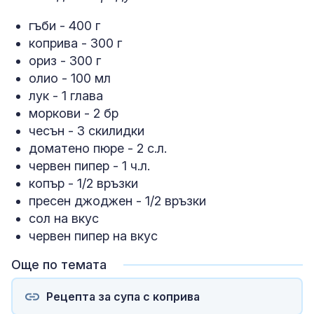
гъби - 400 г
коприва - 300 г
ориз - 300 г
олио - 100 мл
лук - 1 глава
моркови - 2 бр
чесън - 3 скилидки
доматено пюре - 2 с.л.
червен пипер - 1 ч.л.
копър - 1/2 връзки
пресен джоджен - 1/2 връзки
сол на вкус
червен пипер на вкус
Още по темата
Рецепта за супа с коприва