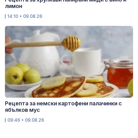
лимон
14:10 • 09.08.26
Рецепта за немски картофени палачинки с
ябълков мус
09:46 • 09.08.26