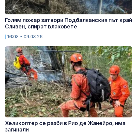
Голям пожар затвори Подбалканския път край
Сливен, спират влаковете
16:08 • 09.08.26
Хеликоптер се разби в Рио де Жанейро, има
загинали