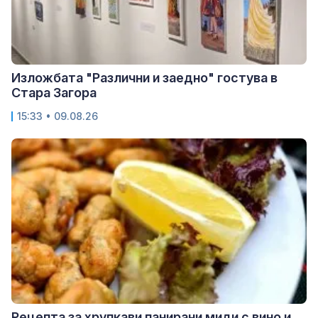
Изложбата "Различни и заедно" гостува в
Стара Загора
15:33 • 09.08.26
Рецепта за хрупкави панирани миди с вино и