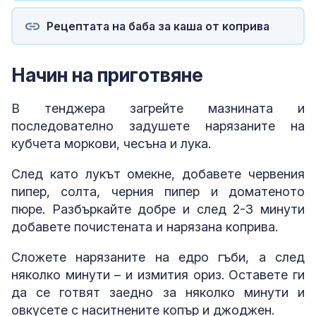
Рецептата на баба за каша от коприва
Начин на приготвяне
В тенджера загрейте мазнината и
последователно задушете нарязаните на
кубчета моркови, чесъна и лука.
След като лукът омекне, добавете червения
пипер, солта, черния пипер и доматеното
пюре. Разбъркайте добре и след 2-3 минути
добавете почистената и нарязана коприва.
Сложете нарязаните на едро гъби, а след
няколко минути – и измития ориз. Оставете ги
да се готвят заедно за няколко минути и
овкусете с наситнените копър и джоджен.