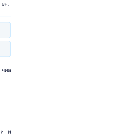
ген.
 чиа
ли и