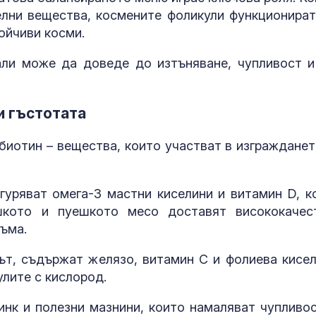
лни вещества, космените фоликули функционират
Шокиращо: Ту
ойчиви косми.
предложил да
малолетно мо
ли може да доведе до изтъняване, чупливост и
остров Крит
Министърът н
и гъстотата
отбраната: О
усилихме
наблюденията
 биотин – вещества, които участват в изгражданет
въздушното пространство
гуряват омега-3 мастни киселини и витамин D, к
шкото и пуешкото месо доставят висококачес
съма.
ът, съдържат желязо, витамин C и фолиева кисел
лите с кислород.
инк и полезни мазнини, които намаляват чупливос