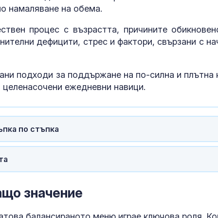
мо намаляване на обема.
ствен процес с възрастта, причините обикновен
нителни дефицити, стрес и фактори, свързани с на
ани подходи за поддържане на по-силна и плътна 
 и целенасочени ежедневни навици.
ъпка по стъпка
Няма поражен
критична
инфраструкту
та
нахлуването 
небето ни
Времето утро
ащо значение
Температурит
ще се понижа
бъдат 30° - 35
затова балансираното меню играе ключова роля. Ко