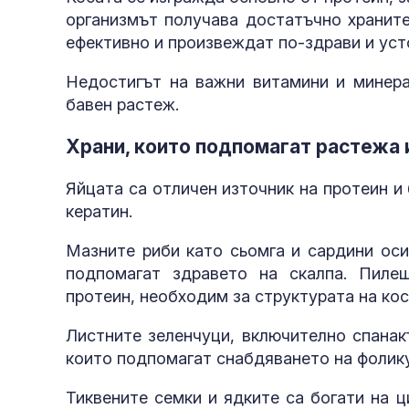
организмът получава достатъчно храните
ефективно и произвеждат по-здрави и уст
Недостигът на важни витамини и минера
бавен растеж.
Храни, които подпомагат растежа 
Яйцата са отличен източник на протеин и
кератин.
Мазните риби като сьомга и сардини оси
подпомагат здравето на скалпа. Пиле
протеин, необходим за структурата на ко
Листните зеленчуци, включително спанак
които подпомагат снабдяването на фолику
Тиквените семки и ядките са богати на ц