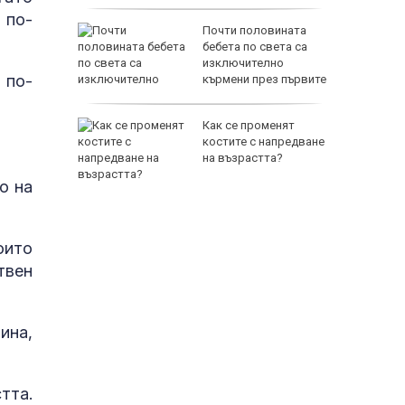
 по-
рист
Почти половината
 купи
бебета по света са
миче на
изключително
 по-
кърмени през първите
шест месеца
а
Как се променят
т 31 юли
костите с напредване
на възрастта?
 върху
о на
оито
твен
ина,
тта.