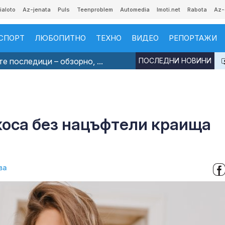
ialoto
Az-jenata
Puls
Teenproblem
Automedia
Imoti.net
Rabota
Az-
СПОРТ
ЛЮБОПИТНО
ТЕХНО
ВИДЕО
РЕПОРТАЖИ
е последици – обзорно, ...
ПОСЛЕДНИ НОВИНИ
 коса без нацъфтели краища
ва