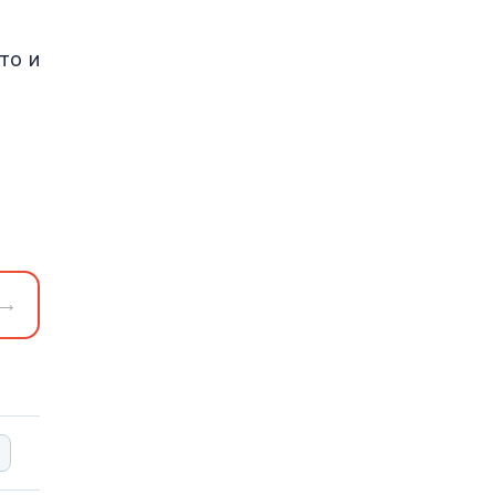
то и
→