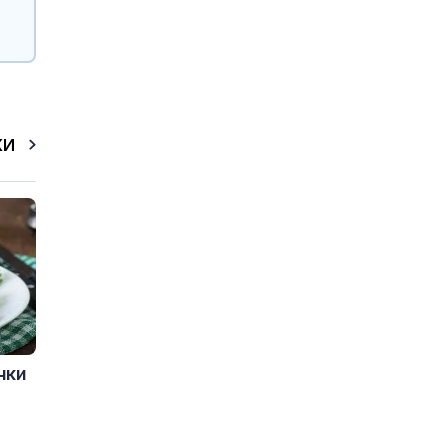
КИ
чки