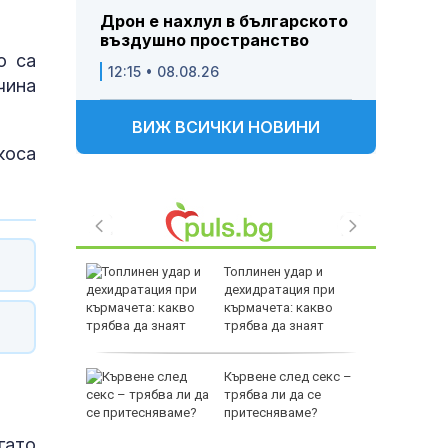
Дрон е нахлул в българското
въздушно пространство
о са
12:15 • 08.08.26
чина
ВИЖ ВСИЧКИ НОВИНИ
коса
ия върху
Топлинен удар и
дехидратация при
ра след
кърмачета: какво
на дрон в
трябва да знаят
родителите
:
Кървене след секс –
е слабо
трябва ли да се
т и ще
притесняваме?
°
гато