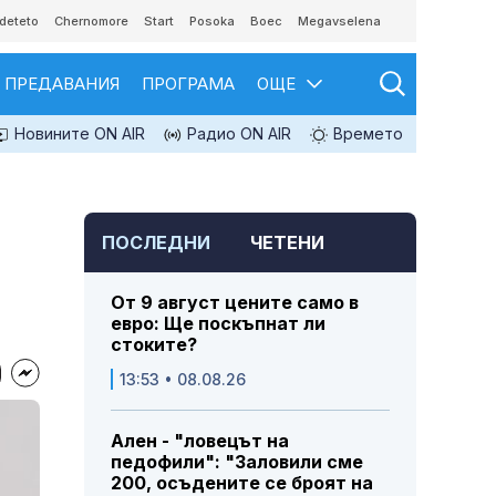
deteto
Chernomore
Start
Posoka
Boec
Megavselena
ПРЕДАВАНИЯ
ПРОГРАМА
ОЩЕ
Новините ON AIR
Радио ON AIR
Времето
ПОСЛЕДНИ
ЧЕТЕНИ
От 9 август цените само в
евро: Ще поскъпнат ли
стоките?
13:53 • 08.08.26
Ален - "ловецът на
педофили": "Заловили сме
200, осъдените се броят на