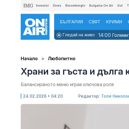
Investor
Dnes
Bloombergtv
Bulgaria On Air
Gol
T
БЪЛГАРИЯ
СВЯТ
КРИМИ
14:00
Гледай на живо
Големит
Начало
Любопитно
Храни за гъста и дълга
Балансираното меню играе ключова роля
24.02.2026 • 04:20
Редактор:
Толя Николо