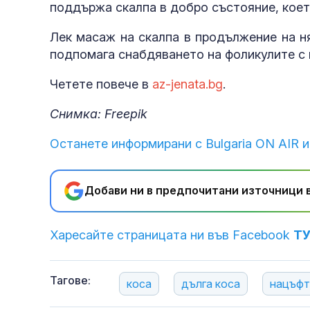
поддържа скалпа в добро състояние, което
Лек масаж на скалпа в продължение на н
подпомага снабдяването на фоликулите с 
Четете повече в
az-jenata.bg
.
Снимка: Freepik
Останете информирани с Bulgaria ON AIR и
Добави ни в предпочитани източници в
Харесайте страницата ни във Facebook
Т
Тагове:
коса
дълга коса
нацъфт