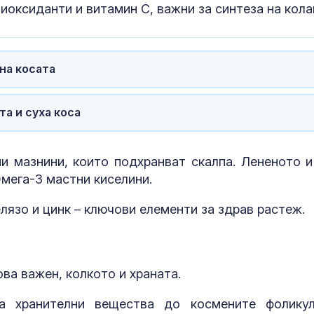
оксиданти и витамин C, важни за синтеза на кола
на косата
а и суха коса
и мазнини, които подхранват скалпа. Лененото и
Омега-3 мастни киселини.
лязо и цинк – ключови елементи за здрав растеж.
ва важен, колкото и храната.
на хранителни вещества до космените фолику