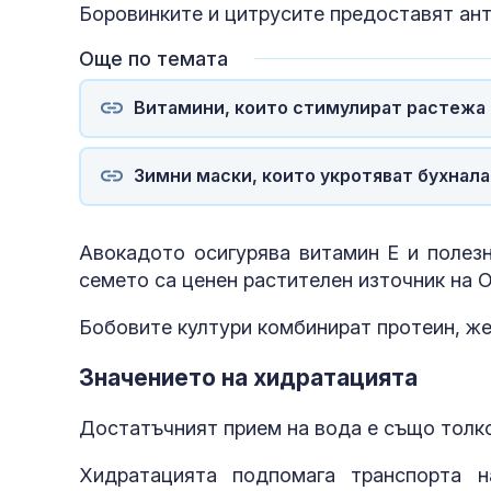
Боровинките и цитрусите предоставят анти
Още по темата
Витамини, които стимулират растежа 
Зимни маски, които укротяват бухналат
Авокадото осигурява витамин E и полезн
семето са ценен растителен източник на 
Бобовите култури комбинират протеин, же
Значението на хидратацията
Достатъчният прием на вода е също толко
Хидратацията подпомага транспорта 