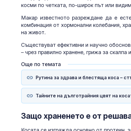
косми по четката, по-широк път или види
Макар известното разреждане да е есте
комбинация от хормонални колебания, хра
на живот.
Съществуват ефективни и научно обоснов
– чрез правилно хранене, грижа за скалпа
Още по темата
Рутина за здрава и блестяща коса – ст
Тайните на дълготрайния цвят на коса
Защо храненето е от решав
Косата се изгражда основно от протеин, 