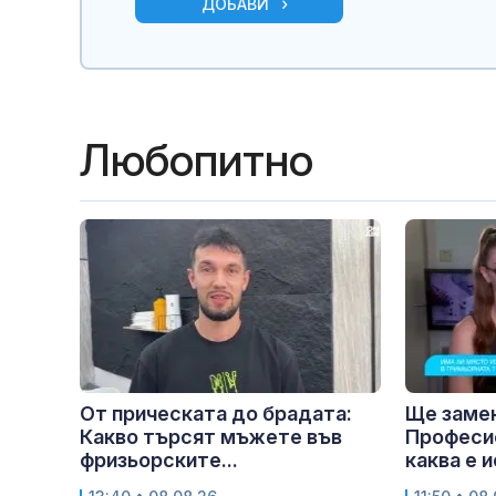
ДОБАВИ
Любопитно
От прическата до брадата:
Ще замен
Какво търсят мъжете във
Професи
фризьорските...
каква е 