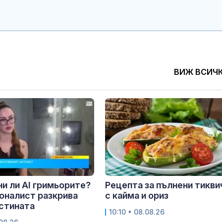
ВИЖ ВСИЧ
и ли AI гримьорите?
Рецепта за пълнени тикви
оналист разкрива
с кайма и ориз
истината
10:10 • 08.08.26