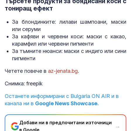
Търсете продукти за боядисани коси с
тониращ ефект
За блондинките: лилави шампоани, маски
или серуми
За кафяви и червени коси: маски с какао,
карамфил или червени пигменти
За тъмните нюанси: маски с индиго или сини
пигменти
Четете повече в
az-jenata.bg
.
Снимка: freepik
Останете информирани с Bulgaria ON AIR и в
канала ни в
Google News Showcase.
Добави ни в предпочитани източници
→
в Google