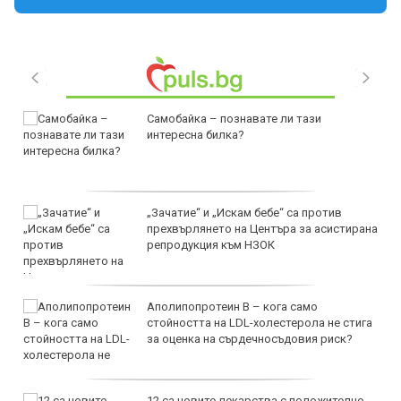
Самобайка – познавате ли тази
интересна билка?
„Зачатие“ и „Искам бебе“ са против
прехвърлянето на Центъра за асистирана
репродукция към НЗОК
Аполипопротеин B – кога само
стойността на LDL-холестерола не стига
за оценка на сърдечносъдовия риск?
12 са новите лекарства с положително