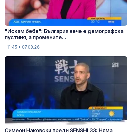
"Искам бебе": България вече е демографска
пустиня, а промените...
11:45 • 07.08.26
Симеон Наковски преди SENSHI 33: Няма