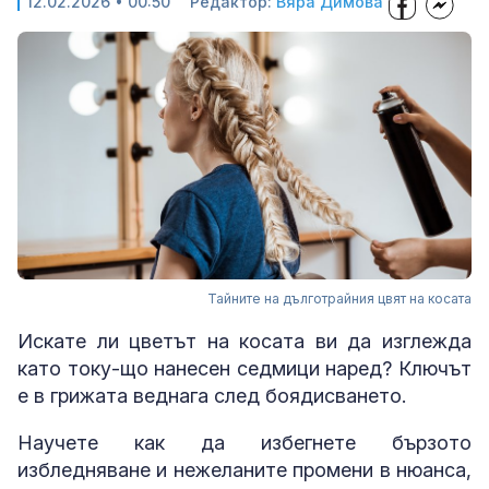
12.02.2026 • 00:50
Редактор:
Вяра Димова
Тайните на дълготрайния цвят на косата
Искате ли цветът на косата ви да изглежда
като току-що нанесен седмици наред? Ключът
е в грижата веднага след боядисването.
Научете как да избегнете бързото
избледняване и нежеланите промени в нюанса,