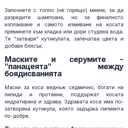
Започнете с топло (не горещо) миене, за да
разредите шампоана, но за финалното
изплакване и самото измиване на косата
преминете към хладка или дори студена вода.
Тя "затваря" кутикулата, запечатва цвета и
добавя блясък.
Маските и серумите -
"панацеята" между
боядисванията
Маски за коса веднъж седмично, богати на
липиди и протеини, поддържат косата
хидратирана и здрава. Здравата коса има по-
затворена кутикула, която задържа пигмента
по-добре.