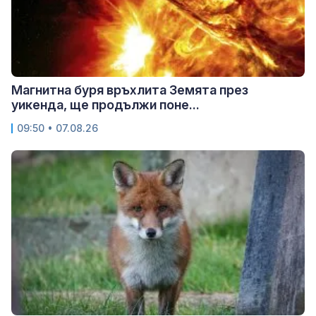
Магнитна буря връхлита Земята през
уикенда, ще продължи поне...
09:50 • 07.08.26