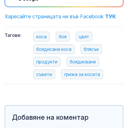
Харесайте страницата ни във Facebook
ТУК
Тагове:
коса
боя
цвят
боядисана коса
блясък
продукти
боядисване
съвети
грижа за косата
Добавяне на коментар