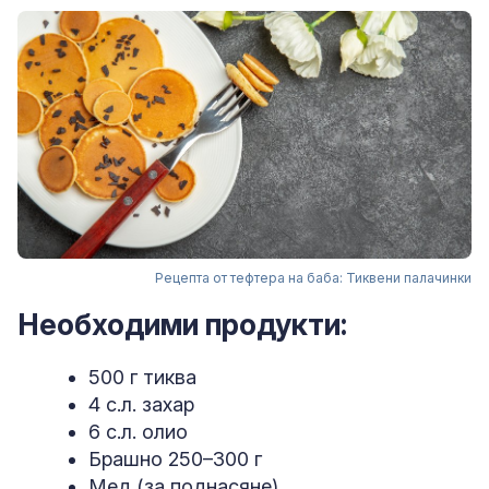
Рецепта от тефтера на баба: Тиквени палачинки
Необходими продукти:
500 г тиква
4 с.л. захар
6 с.л. олио
Брашно 250–300 г
Мед (за поднасяне)