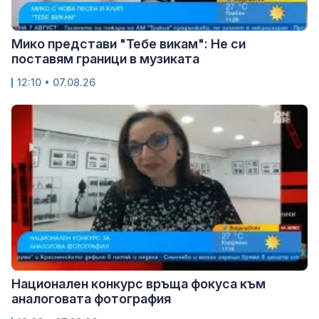
Мико представи "Тебе викам": Не си
поставям граници в музиката
12:10 • 07.08.26
Национален конкурс връща фокуса към
аналоговата фотография