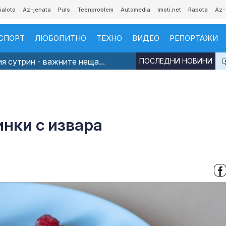
ialoto
Az-jenata
Puls
Teenproblem
Automedia
Imoti.net
Rabota
Az-
СПОРТ
ЛЮБОПИТНО
ТЕХНО
ВИДЕО
РЕПОРТАЖИ
я сутрин - важните неща...
ПОСЛЕДНИ НОВИНИ
инки с извара