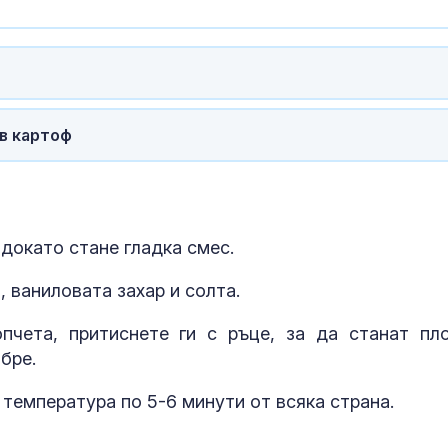
Как войните 
Иран и Украйн
превърнаха в
енергиен шок
Меган Маркъл
в картоф
бански в басе
ЧРД
, докато стане гладка смес.
 ваниловата захар и солта.
пчета, притиснете ги с ръце, за да станат пло
бре.
 температура по 5-6 минути от всяка страна.