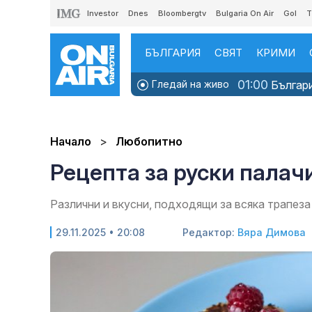
Investor
Dnes
Bloombergtv
Bulgaria On Air
Gol
T
БЪЛГАРИЯ
СВЯТ
КРИМИ
01:00
Гледай на живо
Българи
Начало
Любопитно
Рецепта за руски палач
Различни и вкусни, подходящи за всяка трапеза
29.11.2025 • 20:08
Редактор:
Вяра Димова