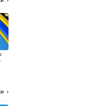
КИ
:
,
КИ