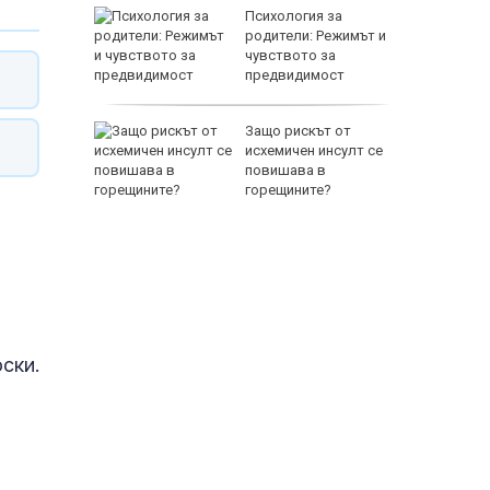
между
Психология за
а се
родители: Режимът и
 един
чувството за
предвидимост
EUR
 по
Защо рискът от
йна за
исхемичен инсулт се
повишава в
горещините?
800 EUR
ски.