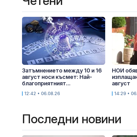
Четени
Затъмнението между 10 и 16
НОИ обяв
август носи късмет: Най-
изплащан
благоприятният...
август
12:42 • 06.08.26
14:29 • 06
Последни новини