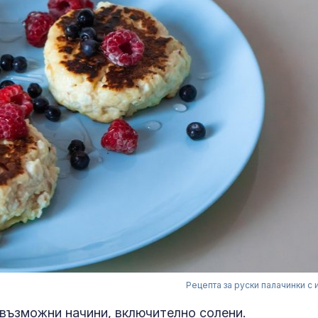
Рецепта за руски палачинки с 
евъзможни начини, включително солени.