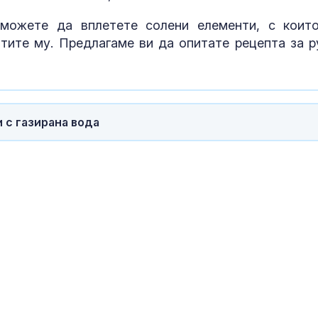
 можете да вплетете солени елементи, с коит
атите му. Предлагаме ви да опитате рецепта за р
 с газирана вода
За наказание:
в “месомелач
руски войник
в рокля (ВИД
Китай тества 
опасни мисии:
щурмовите
хеликоптери 
полети под радара