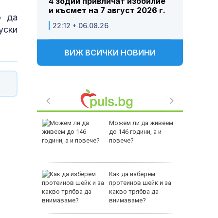
4 зодии привличат изобилие
и късмет на 7 август 2026 г.
о да
22:12 • 06.08.26
уски
ВИЖ ВСИЧКИ НОВИНИ
 Пратиха
Можем ли да живеем
ката”
до 146 години, а и
 облечен
повече?
ЕО 16+)
Z-10 за
Как да изберем
протеинов шейк и за
какво трябва да
тренират
внимаваме?