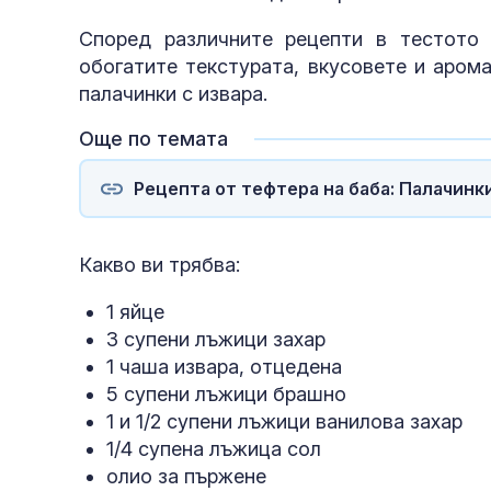
Според различните рецепти в тестото
обогатите текстурата, вкусовете и аром
палачинки с извара.
Още по темата
Рецепта от тефтера на баба: Палачинки
Какво ви трябва:
1 яйце
3 супени лъжици захар
1 чаша извара, отцедена
5 супени лъжици брашно
1 и 1/2 супени лъжици ванилова захар
1/4 супена лъжица сол
олио за пържене