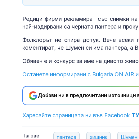
Редици фирми рекламират със снимки на 
най-издирвани са черната пантера и проку
Фолклорът не спира дотук. Вече всеки 
коментират, че Шумен си има пантера, а В
трябва да пр
Обявен е и конкурс за име на дивото жив
Останете информирани с Bulgaria ON AIR и
Добави ни в предпочитани източници в
Харесайте страницата ни във Facebook
Т
Тагове:
пантера
хищник
Шумен