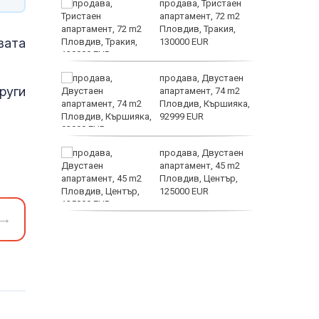
 секс –
продава, Тристаен
се
апартамент, 72 m2
е?
Пловдив, Тракия,
вата
130000 EUR
Полярни
ината
продава, Двустаен
руги
та са
апартамент, 74 m2
о
Пловдив, Кършияка,
 първите
92999 EUR
Terafab
нят
продава, Двустаен
предване
апартамент, 45 m2
?
Пловдив, Център,
125000 EUR
→
продава, Тристаен
апартамент, 91 m2
Пловдив, Център,
179000 EUR