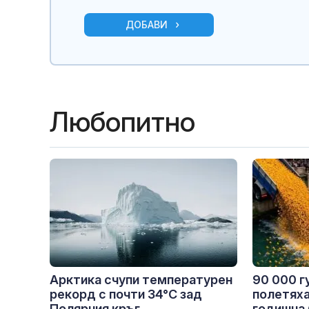
ДОБАВИ
Любопитно
Арктика счупи температурен
90 000 г
рекорд с почти 34°C зад
полетяха
Полярния кръг
годишна 