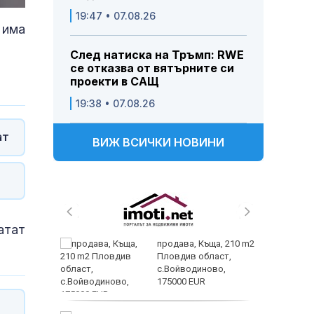
19:47 • 07.08.26
 има
След натиска на Тръмп: RWE
се отказва от вятърните си
проекти в САЩ
19:38 • 07.08.26
ат
ВИЖ ВСИЧКИ НОВИНИ
атат
 и
продава, Къща, 210 m2
 при
Пловдив област,
акво
с.Войводиново,
аят
175000 EUR