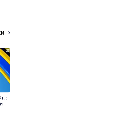
КИ
г.:
и