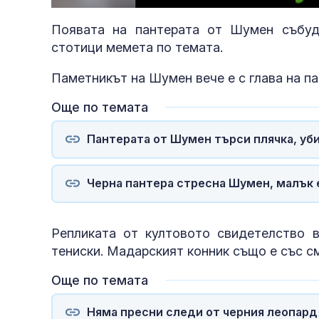
Появата на пантерата от Шумен събуд
стотици мемета по темата.
Паметникът на Шумен вече е с глава на па
Още по темата
Пантерата от Шумен търси плячка, убив
Черна пантера стресна Шумен, малък 
Репликата от култовото свидетелство в
тениски. Мадарският конник също е със см
Още по темата
Няма пресни следи от черния леопард