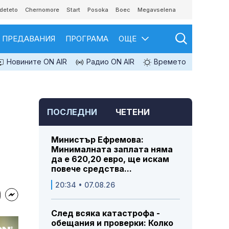
deteto
Chernomore
Start
Posoka
Boec
Megavselena
ПРЕДАВАНИЯ
ПРОГРАМА
ОЩЕ
Новините ON AIR
Радио ON AIR
Времето
ПОСЛЕДНИ
ЧЕТЕНИ
Министър Ефремова:
Минималната заплата няма
да е 620,20 евро, ще искам
повече средства...
20:34 • 07.08.26
След всяка катастрофа -
обещания и проверки: Колко