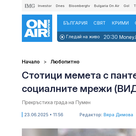
Investor
Dnes
Bloombergtv
Bulgaria On Air
Gol
T
БЪЛГАРИЯ
СВЯТ
КРИМИ
20:30
Гледай на живо
Money.b
Начало
Любопитно
Стотици мемета с пант
социалните мрежи (ВИ
Прекръстиха града на Пумен
23.06.2025 • 11:56
Редактор:
Вяра Димова