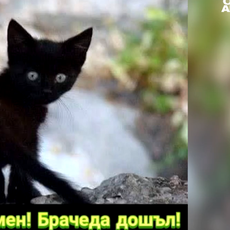
Loaded
: