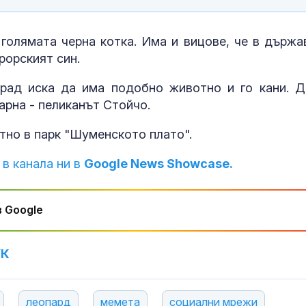
Близо 34°C измериха
Кървене след
зад Полярния кръг
трябва ли да 
притеснявам
голямата черна котка. Има и вицове, че в държа
рорският син.
Тренировка за
Почти полов
град иска да има подобно животно и го кани. Д
дълголетие: 6
бебета по све
упражнения, които
изключителн
арна - пеликанът Стойчо.
всяка жена след 40
кърмени през
ави
шест месеца
отно в парк "Шуменското плато".
МВнР: Настояваме Ива
Как се проме
Михайлова да получи
костите с на
 в канала ни в
Google News Showcase.
достъп до адекватна
на възрастта
медицинска грижа
 Google
УК
леопард
мемета
социални мрежи