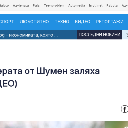
ialoto
Az-jenata
Puls
Teenproblem
Automedia
Imoti.net
Rabota
Az-
СПОРТ
ЛЮБОПИТНО
ТЕХНО
ВИДЕО
РЕПОРТАЖИ
g – икономиката, която ...
ПОСЛЕДНИ НОВИНИ
ерата от Шумен заляха
ДЕО)