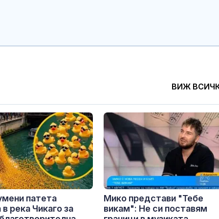
ВИЖ ВСИЧ
умени патета
Мико представи "Тебе
 в река Чикаго за
викам": Не си поставям
благотворителна...
граници в музиката