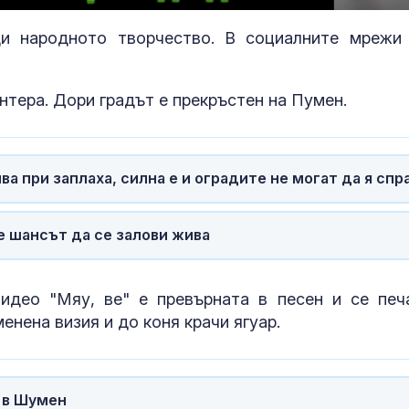
100.00%
и народното творчество. В социалните мрежи
нтера. Дори градът е прекръстен на Пумен.
а при заплаха, силна е и оградите не могат да я спр
е шансът да се залови жива
идео "Мяу, ве" е превърната в песен и се печ
Чуждестранни бойци
Топлинен удар
енена визия и до коня крачи ягуар.
от 72 държави
дехидратация
помагат на Украйна да
кърмачета: к
попълва редиците си
трябва да зн
родителите
 в Шумен