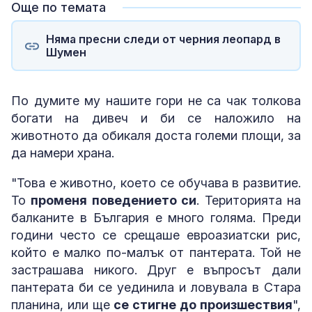
Още по темата
Няма пресни следи от черния леопард в
Шумен
По думите му нашите гори не са чак толкова
богати на дивеч и би се наложило на
животното да обикаля доста големи площи, за
да намери храна.
"Това е животно, което се обучава в развитие.
То
променя поведението си
. Територията на
балканите в България е много голяма. Преди
години често се срещаше евроазиатски рис,
който е малко по-малък от пантерата. Той не
застрашава никого. Друг е въпросът дали
пантерата би се уединила и ловувала в Стара
планина, или ще
се стигне до произшествия
",