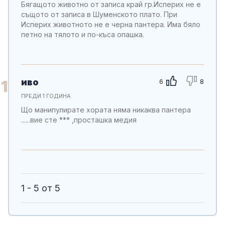
Бягащото животно от записа край гр.Исперих не е
същото от записа в Шуменското плато. При
Исперих животното не е черна пантера. Има бяло
петно на тялото и по-къса опашка.
иво
1
6
8
ПРЕДИ 1 ГОДИНА
Що манипулирате хората няма никаква пантера
......вие сте *** ,просташка медия
1 - 5 от 5