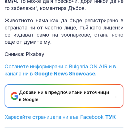
км/ч.
То може да я прескочи, дори никой да не
го забележи", коментира Дъбов.
Животното няма как да бъде регистрирано в
страната ни от частно лице, тъй като лицензи
се издават само на зоопаркове, стана ясно
още от думите му.
Снимка: Pixabay
Останете информирани с Bulgaria ON AIR и в
канала ни в
Google News Showcase.
Добави ни в предпочитани източници
→
в Google
Харесайте страницата ни във Facebook
ТУК