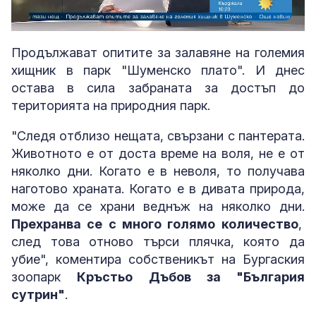
Loaded
:
Unmute
6.58%
Продължават опитите за залавяне на големия
хищник в парк "Шуменско плато". И днес
остава в сила забраната за достъп до
територията на природния парк.
"Следя отблизо нещата, свързани с пантерата.
Животното е от доста време на воля, не е от
няколко дни. Когато е в неволя, то получава
наготово храната. Когато е в дивата природа,
може да се храни веднъж на няколко дни.
Прехранва се с много голямо количество
,
след това отново търси плячка, която да
убие", коментира собственикът на Бургаския
зоопарк
Кръстьо Дъбов за "България
сутрин"
.