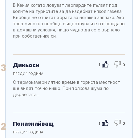
В Кения когато ловуват леопардите пълзят под
колите на туристите за да издебнат някоя газела.
Въобще не отчитат хората за някаква заплаха. Ако
това животно въобще съществува и е отглеждано
в домашни условия, нищо чудно да се е върнало
при собственика си.
Дикьоси
3
1
0
ПРЕДИ 1 ГОДИНА
С термокамери лятно време в гориста местност
ще видят точно нищо. При толкова шума по
дърветата...
Поназнайващ
2
1
0
ПРЕДИ 1 ГОДИНА