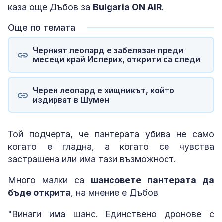
каза още Дъбов за
Bulgaria ON AIR
.
Още по темата
Черният леопард е забелязан преди
месеци край Исперих, открити са следи
Черен леопард е хищникът, който
издирват в Шумен
Той подчерта, че пантерата убива не само
когато е гладна, а когато се чувства
застрашена или има тази възможност.
Много малки са
шансовете пантерата да
бъде открита
, на мнение е Дъбов
"Винаги има шанс. Единствено дронове с