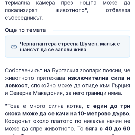
термална камера през нощта може да
локализират животното", отбеляза
събеседникът.
Още по темата
Черна пантера стресна Шумен, малък е
шансът да се залови жива
Собственикът на Бургаския зоопарк поясни, че
животното притежава
изключителна сила и
ловкост
, спокойно може да отиде към Гърция
и Северна Македония, за него граници няма.
"Това е много силна котка,
с един до три
скока може да се качи на 10-метрово дърво
.
Кордонът около платото по никакъв начин не
може да спре животното. То
бяга с 40 до 60