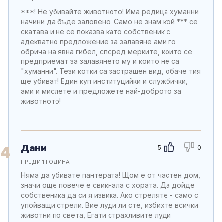
***! Не убивайте животното! Има редица хуманни
начини да бъде заловено. Само не знам кой *** се
скатава и не се показва като собственик с
адекватно предложение за залавяне ами го
обрича на явна гибел, според мерките, които се
предприемат за залавянето му и които не са
"хуманни". Тези котки са застрашен вид, обаче тия
ще убиват! Един куп институцийки и службички,
ами и мислете и предложете най-доброто за
животното!
Дани
4
5
0
ПРЕДИ 1 ГОДИНА
Няма да убивате пантерата! Щом е от частен дом,
значи още повече е свикнала с хората. Да дойде
собственика да си я извика. Ако стреляте - само с
упойващи стрели. Вие луди ли сте, избихте всички
животни по света, Егати страхливите луди