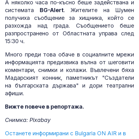
А няколко часа по-късно беше задействана и
системата
BG-Alert
. Жителите на Шумен
получиха съобщение за хищника, който се
разхожда над града. Съобщението беше
разпространено от Областната управа след
15:30 ч.
Много преди това обаче в социалните мрежи
информацията предизвика вълна от шеговити
коментари, снимки и колажи. Въвлечени бяха
Мадарският конник, паметникът "Създатели
на българската държава" и дори театрални
афиши.
Вижте повече в репортажа.
Снимка: Pixabay
Останете информирани с Bulgaria ON AIR и в