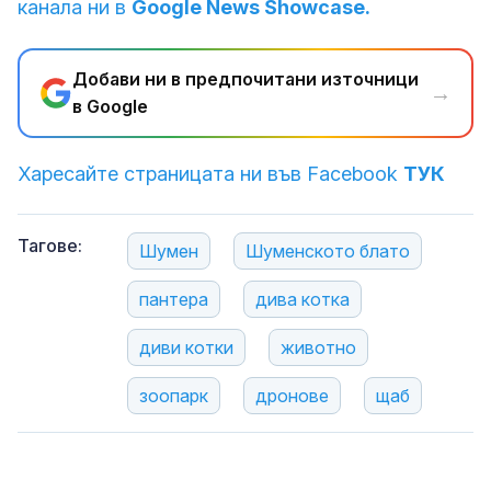
канала ни в
Google News Showcase.
Добави ни в предпочитани източници
→
в Google
Харесайте страницата ни във Facebook
ТУК
Тагове:
Шумен
Шуменското блато
пантера
дива котка
диви котки
животно
зоопарк
дронове
щаб