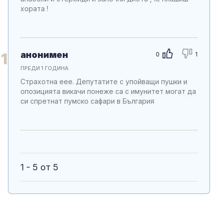
хората !
анонимен
1
0
1
ПРЕДИ 1 ГОДИНА
Страхотна еее. Депутатите с упойващи пушки и
опозицията викачи понеже са с имунитет могат да
си спретнат пумско сафари в България
1 - 5 от 5