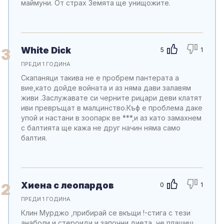
маймуни. От страх Земята ще унищожите.
White Dick
3
5
1
ПРЕДИ 1 ГОДИНА
Скапаняци такива не е пробрем пантерата а
вие,като дойде войната и аз няма дави залавям
живи .Заслужавате си черните рицари деви клатят
иви превръщат в малцинство.Къф е проблема даке
упой и настани в зоопарк ве ***,и аз като замахнем
с балтията ще кажа не друг начин няма само
балтия.
Хиена с леопардов
2
0
1
ПРЕДИ 1 ГОДИНА
Клин Мурджо ,прибирай се вкъщи !-стига с тези
анаболи и стероиди и започни диета ,че плашиш