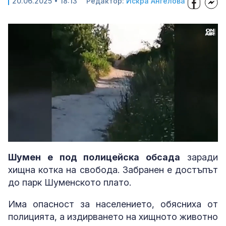
20.06.2025 • 18:13
Редактор:
Искра Ангелова
Loaded
:
Unmute
28.18%
Шумен е под полицейска обсада
заради
хищна котка на свобода. Забранен е достъпът
до парк Шуменското плато.
Има опасност за населението, обясниха от
полицията, а издирването на хищното животно