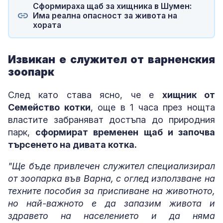
Сформираха щаб за хищника в Шумен:
Има реална опасност за живота на
хората
Извикан е служител от варненския
зоопарк
След като става ясно, че е
хищник от
Семейство котки
, още в 1 часа през нощта
властите забраняват достъпа до природния
парк,
сформират временен щаб и започва
търсенето на дивата котка.
"Ще бъде привлечен служител специализирал
от зоопарка във Варна, с оглед използване на
техните пособия за приспиване на животното,
но най-важното е да запазим живота и
здравето на населението и да няма