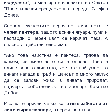
инциденти"
, коментира началникът на Сектор
"Престъпления срещу околната среда" Стефан
Дочев.
Според експертите вероятно животното е
черна пантера
, защото всички ягуари, пуми и
леопарди с черен цвят се наричат така. А
опасност действително има.
"Ако това наистина е пантера, трябва да
кажем, че животното си е опасно. Това е
единственото животно, което е най-умно, то
винаги напада в гръб и шансът е много малък
да се залови живо в дивата природа",
подчерта собственикът на зоопарк Кръстьо
Дъбов.
И са категорични, че
котката не е избягала от
лицензиран зоопарк
, а вероятно става