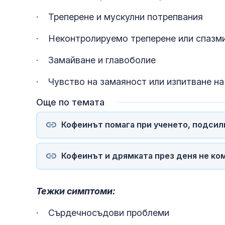
· Треперене и мускулни потрепвания
· Неконтролируемо треперене или спазм
· Замайване и главоболие
· Чувство на замаяност или изпитване на
Още по темата
Кофеинът помага при ученето, подсил
Кофеинът и дрямката през деня не ко
Тежки симптоми:
· Сърдечносъдови проблеми