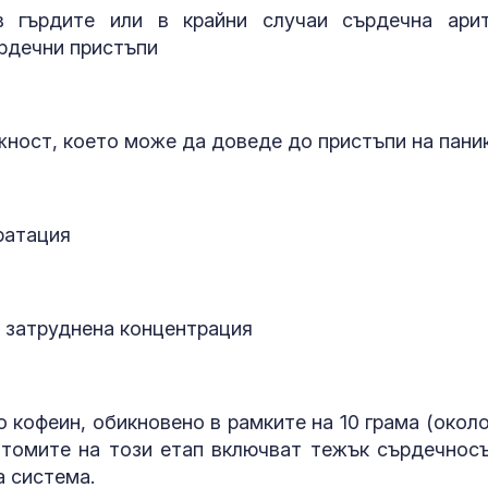
гърдите или в крайни случаи сърдечна ари
ърдечни пристъпи
жност, което може да доведе до пристъпи на пани
ратация
и затруднена концентрация
 кофеин, обикновено в рамките на 10 грама (около
птомите на този етап включват тежък сърдечнос
а система.