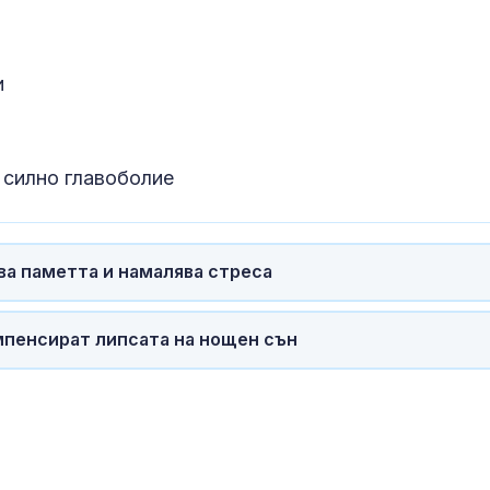
Земеделци ис
Контрол на п
зеленчуци по
границите и в
и
магазините
Мицкоски: К
№8 между Бъл
Северна Мак
 силно главоболие
става реално
ва паметта и намалява стреса
мпенсират липсата на нощен сън