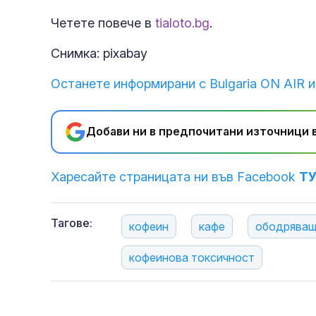
Четете повече в
tialoto.bg
.
Снимка: pixabay
Останете информирани с Bulgaria ON AIR и
Добави ни в предпочитани източници в
Харесайте страницата ни във Facebook
Т
Тагове:
кофеин
кафе
ободряващ
кофеинова токсичност