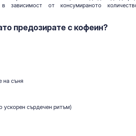
 в зависимост от консумираното количест
гато предозирате с кофеин?
Муцунски: Бъ
 на съня
спечели най-
членството н
о ускорен сърдечен ритъм)
Температури 
градуса и но
в Гърция