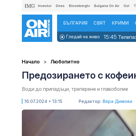
Investor
Dnes
Bloombergtv
Bulgaria On Air
Gol
T
БЪЛГАРИЯ
СВЯТ
КРИМИ
15:45
Гледай на живо
Телепаз
Начало
Любопитно
Предозирането с кофеин
Води до припадъци, треперене и главоболие
16.07.2024 • 13:15
Редактор:
Вяра Димова