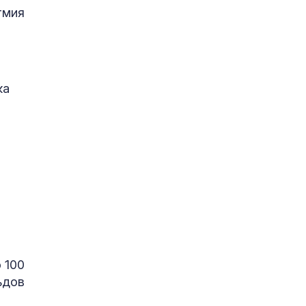
тмия
ка
 100
ъдов