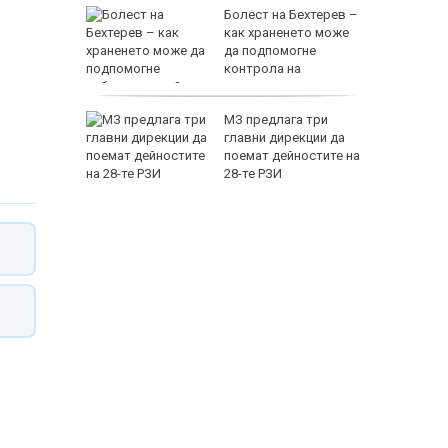
кат:
Болест на Бехтерев –
лодове и
как храненето може
да подпомогне
контрола на
заболяването?
оридор
МЗ предлага три
гария и
главни дирекции да
едония
поемат дейностите на
ст
28-те РЗИ