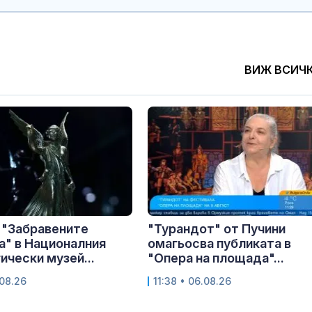
ВИЖ ВСИЧ
 "Забравените
"Турандот" от Пучини
" в Националния
омагьосва публиката в
ически музей...
"Опера на площада"...
.08.26
11:38 • 06.08.26