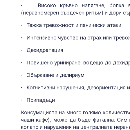
· Високо кръвно налягане, болка в 
(неравномерен сърдечен ритъм) и дори с
· Тежка тревожност и панически атаки
· Интензивно чувство на страх или трево
· Дехидратация
· Повишено уриниране, водещо до дехид
· Объркване и делириум
· Когнитивни нарушения, дезориентация 
· Припадъци
Консумацията на много голямо количество
чаши кафе), може да бъде фатална. Сим
колапс и нарушения на централната нервн