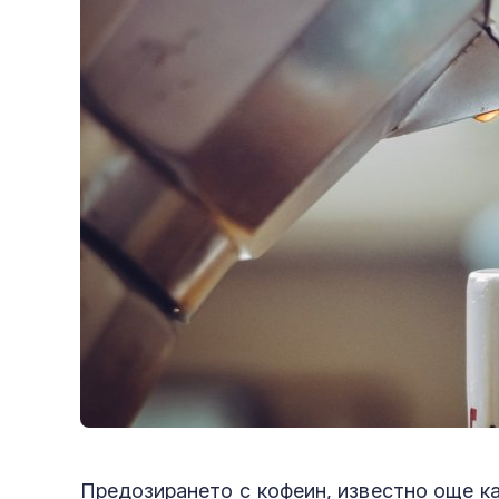
Предозирането с кофеин, известно още к