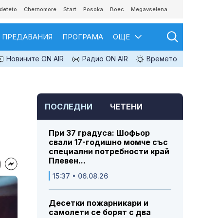
deteto
Chernomore
Start
Posoka
Boec
Megavselena
ПРЕДАВАНИЯ
ПРОГРАМА
ОЩЕ
Новините ON AIR
Радио ON AIR
Времето
ПОСЛЕДНИ
ЧЕТЕНИ
При 37 градуса: Шофьор
свали 17-годишно момче със
специални потребности край
Плевен...
15:37 • 06.08.26
Десетки пожарникари и
самолети се борят с два