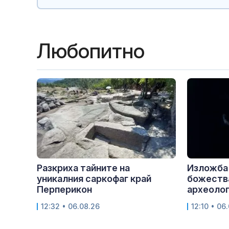
Любопитно
Разкриха тайните на
Изложба
уникалния саркофаг край
божества
Перперикон
археолог
12:32 • 06.08.26
12:10 • 06