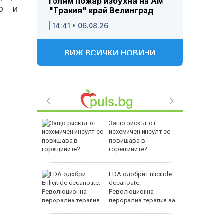
Голям пожар избухна на АМ
во и
"Тракия" край Велинград
14:41 • 06.08.26
ВИЖ ВСИЧКИ НОВИНИ
лгария ще
Защо рискът от
много от
исхемичен инсулт се
и в ЕС
повишава в
горещините?
от 40
FDA одобри Еnlicitide
ви пожари
decanoate:
Революционна
перорална терапия за
висок холестерол