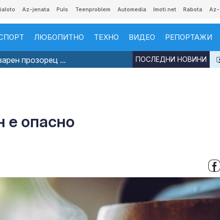
ialoto
Az-jenata
Puls
Teenproblem
Automedia
Imoti.net
Rabota
Az-
СПОРТ
ЛЮБОПИТНО
ТЕХНО
ВИДЕО
РЕПОРТАЖИ
арен прозорец ...
ПОСЛЕДНИ НОВИНИ
 е опасно