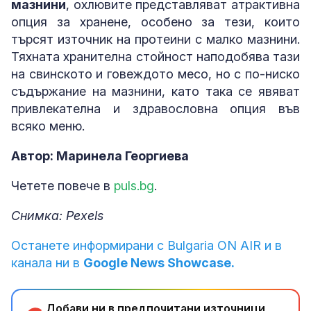
мазнини
, охлювите представляват атрактивна
опция за хранене, особено за тези, които
търсят източник на протеини с малко мазнини.
Тяхната хранителна стойност наподобява тази
на свинското и говеждото месо, но с по-ниско
съдържание на мазнини, като така се явяват
привлекателна и здравословна опция във
всяко меню.
Автор: Маринела Георгиева
Четете повече в
puls.bg
.
Снимка: Pexels
Останете информирани с Bulgaria ON AIR и в
канала ни в
Google News Showcase.
Добави ни в предпочитани източници