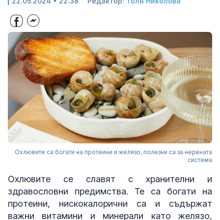
22.05.2024 • 22:38
Редактор:
Толя Николова
Охлювите са богати на протеини и желязо, полезни са за нервната
система
Охлювите се славят с хранителни и
здравословни предимства. Те са богати на
протеини, нискокалорични са и съдържат
важни витамини и минерали като желязо,