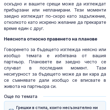
оскъдно и вашите срещи може да изглеждат
прибързани или непланирани. Тези моменти
заедно изглеждат по-скоро като задължение,
отколкото като искрено желание да прекарате
време един с друг.
Неяснота относно правенето на планове
Говоренето за бъдещето изглежда неясно или
изобщо темата е избягвана от вашия
партньор. Плановете ви заедно често се
случват в последния момент. Тази
несигурност за бъдещето може да ви кара да
се съмнявате дали изобщо се вписвате в
живота на партньора си.
Още по темата
Грешки в стила, които несъзнателно ни