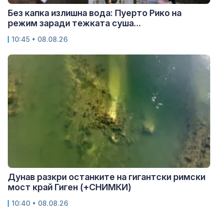
Без капка излишна вода: Пуерто Рико на
режим заради тежката суша...
10:45 • 08.08.26
Дунав разкри останките на гигантски римски
мост край Гиген (+СНИМКИ)
10:40 • 08.08.26