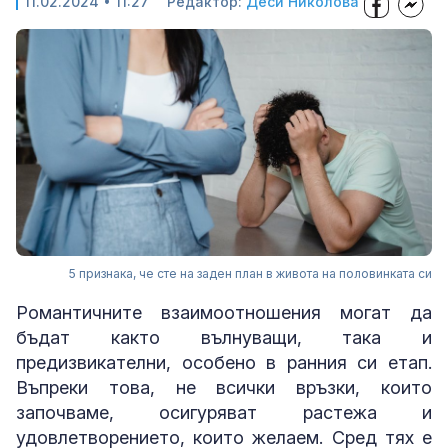
11.02.2024 • 11:27
Редактор:
Деси Николова
5 признака, че сте на заден план в живота на половинката си
Романтичните взаимоотношения могат да
бъдат както вълнуващи, така и
предизвикателни, особено в ранния си етап.
Въпреки това, не всички връзки, които
започваме, осигуряват растежа и
удовлетворението, които желаем. Сред тях е