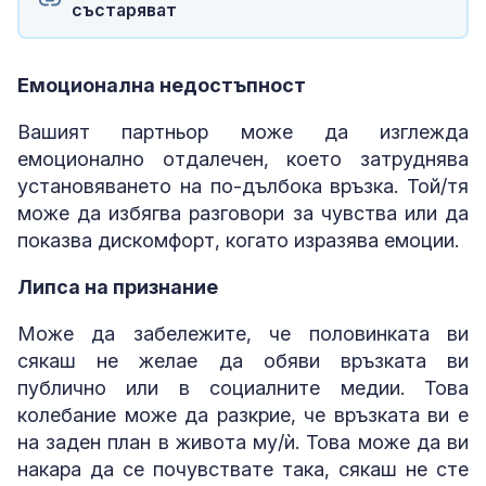
състаряват
Емоционална недостъпност
Вашият партньор може да изглежда
емоционално отдалечен, което затруднява
установяването на по-дълбока връзка. Той/тя
може да избягва разговори за чувства или да
показва дискомфорт, когато изразява емоции.
Липса на признание
Може да забележите, че половинката ви
сякаш не желае да обяви връзката ви
публично или в социалните медии. Това
колебание може да разкрие, че връзката ви е
на заден план в живота му/ѝ. Това може да ви
накара да се почувствате така, сякаш не сте