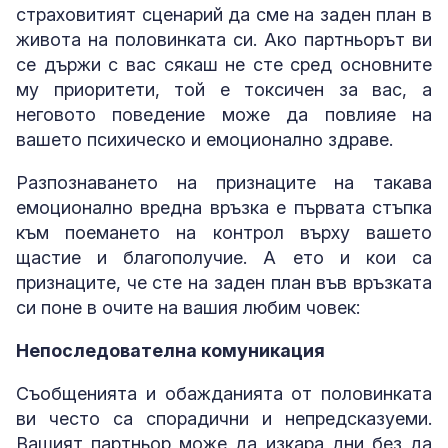
страховитият сценарий да сме на заден план в
живота на половинката си. Ако партньорът ви
се държи с вас сякаш не сте сред основните
му приоритети, той е токсичен за вас, а
неговото поведение може да повлияе на
вашето психическо и емоционално здраве.
Разпознаването на признаците на такава
емоционално вредна връзка е първата стъпка
към поемането на контрол върху вашето
щастие и благополучие. А ето и кои са
признаците, че сте на заден план във връзката
си поне в очите на вашия любим човек:
Непоследователна комуникация
Съобщенията и обажданията от половинката
ви често са спорадични и непредсказуеми.
Вашият партньор може да изкара дни без да