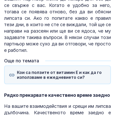
се свърже с вас. Когато е удобно за него,
тогава се появява отново, без да ви обясни
липсата си. Ако го попитате какво е правил
тези дни, в които не сте се виждали, той ще се
направи на разсеян или ще ви се ядоса, че му
задавате такива въпроси. В някои случаи този
партньор може сухо да ви отговори, че просто
е работил.
Още по темата
Кои са ползите от витамин Е и как да го
използваме в ежедневието си?
Рядко прекарвате качествено време заедно
На вашите взаимодействия и срещи им липсва
дълбочина. Качественото време заедно е