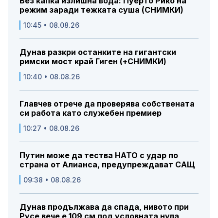
Без капка излишна вода: Пуерто Рико на
режим заради тежката суша (СНИМКИ)
10:45 • 08.08.26
Дунав разкри останките на гигантски
римски мост край Гиген (+СНИМКИ)
10:40 • 08.08.26
Главчев отрече да проверява собствената
си работа като служебен премиер
10:27 • 08.08.26
Путин може да тества НАТО с удар по
страна от Алианса, предупреждават САЩ
09:38 • 08.08.26
Дунав продължава да спада, нивото при
Русе вече е 109 см под условната нула