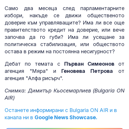
Само два месеца след парламентарните
избори, накъде се движи общественото
доверие към управляващите? Има ли все още
правителството кредит на доверие, или вече
започва да го губи? Има ли усещане за
политическа стабилизация, или обществото
остава в режим на постоянна несигурност?
Дебат по темата с
Първан Симеонов
от
агенция "Мяра" и
Геновева Петрова
от
агенция "Алфа рисърч".
Снимка: Димитър Кьосемарлиев (Bulgaria ON
AIR)
Останете информирани с Bulgaria ON AIR и в
канала ни в
Google News Showcase.