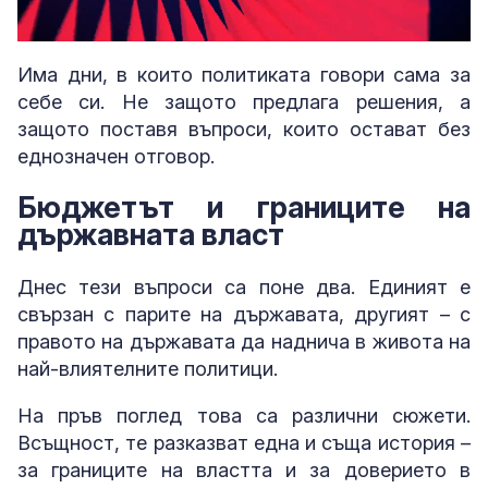
Loaded
:
Unmute
2.38%
Има дни, в които политиката говори сама за
себе си. Не защото предлага решения, а
защото поставя въпроси, които остават без
еднозначен отговор.
Бюджетът и границите на
държавната власт
Днес тези въпроси са поне два. Единият е
свързан с парите на държавата, другият – с
правото на държавата да наднича в живота на
най-влиятелните политици.
На пръв поглед това са различни сюжети.
Всъщност, те разказват една и съща история –
за границите на властта и за доверието в