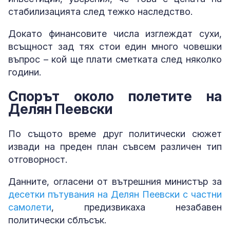
стабилизацията след тежко наследство.
Докато финансовите числа изглеждат сухи,
всъщност зад тях стои един много човешки
въпрос – кой ще плати сметката след няколко
години.
Спорът около полетите на
Делян Пеевски
По същото време друг политически сюжет
извади на преден план съвсем различен тип
отговорност.
Данните, огласени от вътрешния министър за
десетки пътувания на Делян Пеевски с частни
самолети
, предизвикаха незабавен
политически сблъсък.