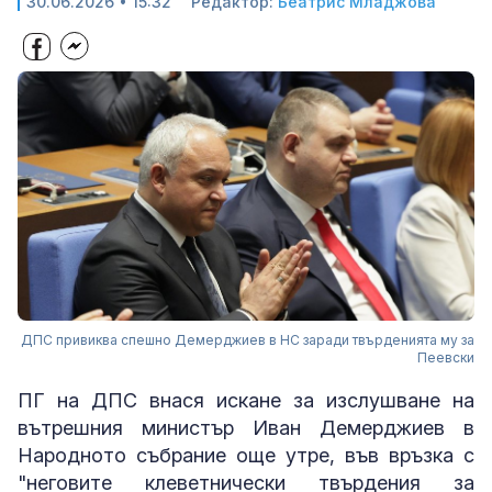
30.06.2026 • 15:32
Редактор:
Беатрис Младжова
ДПС привиква спешно Демерджиев в НС заради твърденията му за
Пеевски
ПГ на ДПС внася искане за изслушване на
вътрешния министър Иван Демерджиев в
Народното събрание още утре, във връзка с
"неговите клеветнически твърдения за