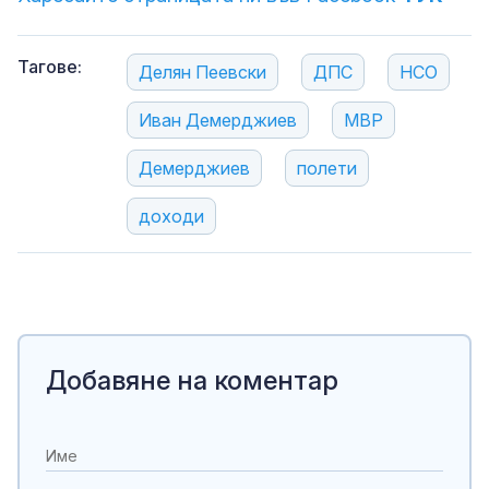
Тагове:
Делян Пеевски
ДПС
НСО
Иван Демерджиев
МВР
Демерджиев
полети
доходи
Добавяне на коментар