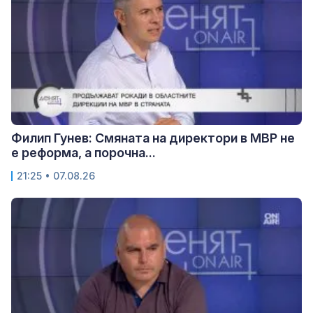
Филип Гунев: Смяната на директори в МВР не
е реформа, а порочна...
21:25 • 07.08.26