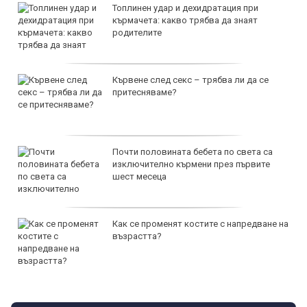
Топлинен удар и дехидратация при
кърмачета: какво трябва да знаят
родителите
Кървене след секс – трябва ли да се
притесняваме?
Почти половината бебета по света са
изключително кърмени през първите
шест месеца
Как се променят костите с напредване на
възрастта?