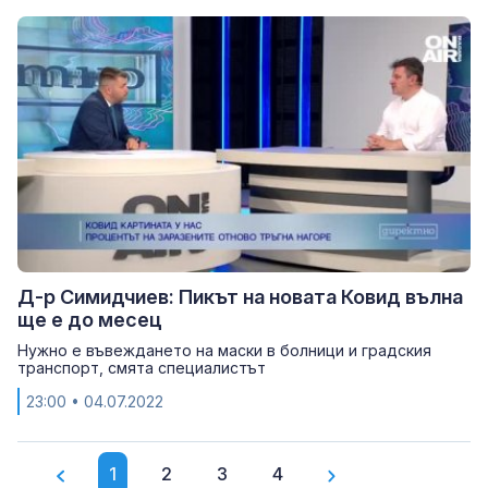
Д-р Симидчиев: Пикът на новата Ковид вълна
ще е до месец
Нужно е въвеждането на маски в болници и градския
транспорт, смята специалистът
23:00
• 04.07.2022
1
2
3
4