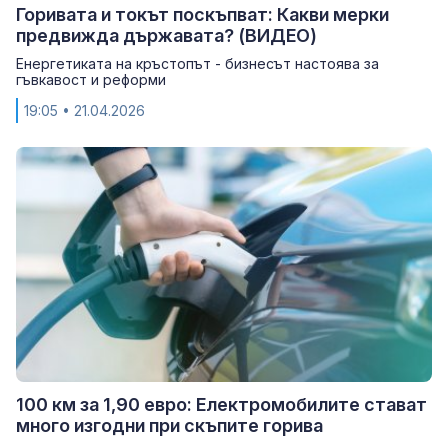
Горивата и токът поскъпват: Какви мерки
предвижда държавата? (ВИДЕО)
Енергетиката на кръстопът - бизнесът настоява за
гъвкавост и реформи
19:05
• 21.04.2026
100 км за 1,90 евро: Електромобилите стават
много изгодни при скъпите горива