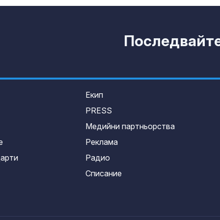
Последвайте 
Екип
PRESS
Медийни партньорства
е
Реклама
дарти
Радио
Списание