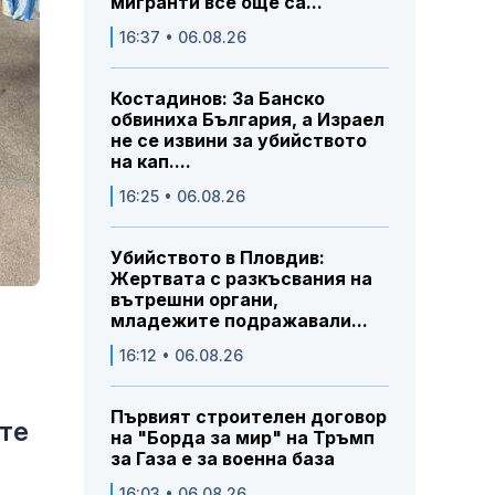
мигранти все още са...
16:37 • 06.08.26
Костадинов: За Банско
обвиниха България, а Израел
не се извини за убийството
на кап....
16:25 • 06.08.26
Убийството в Пловдив:
Жертвата с разкъсвания на
вътрешни органи,
младежите подражавали...
16:12 • 06.08.26
Първият строителен договор
ите
на "Борда за мир" на Тръмп
за Газа е за военна база
16:03 • 06.08.26