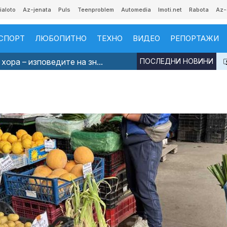
ialoto
Az-jenata
Puls
Teenproblem
Automedia
Imoti.net
Rabota
Az-
СПОРТ
ЛЮБОПИТНО
ТЕХНО
ВИДЕО
РЕПОРТАЖИ
хора – изповедите на зн...
ПОСЛЕДНИ НОВИНИ