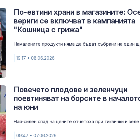
По-евтини храни в магазините: Ос
вериги се включват в кампанията
"Кошница с грижа"
Намалените продукти няма да бъдат събрани на един 
19:17
• 08.06.2026
Повечето плодове и зеленчуци
поевтиняват на борсите в началот
на юни
Най-силен спад на цените отчетоха при тиквички и зеле
09:47
• 07.06.2026