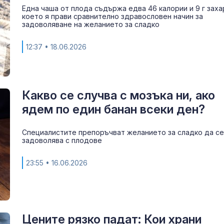
Една чаша от плода съдържа едва 46 калории и 9 г заха
което я прави сравнително здравословен начин за
задоволяване на желанието за сладко
12:37
• 18.06.2026
Какво се случва с мозъка ни, ако
ядем по един банан всеки ден?
Специалистите препоръчват желанието за сладко да се
задоволява с плодове
23:55
• 16.06.2026
Ниското ниво
разкри голям
невзривена б
Цените рязко падат: Кои храни
Скачат случаи