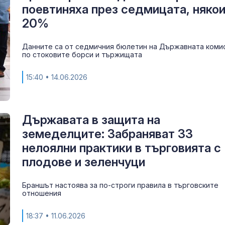
поевтиняха през седмицата, някои
заразени със
западнонилск
20%
в Гърция
Данните са от седмичния бюлетин на Държавната коми
Медведев: По
по стоковите борси и тържищата
Япония да пр
вината на СА
15:40
• 14.06.2026
Хирошима и Н
Глобяват със
мъж, обижда
Държавата в защита на
спасители и т
земеделците: Забраняват 33
плажа във Ва
нелоялни практики в търговията с
плодове и зеленчуци
Браншът настоява за по-строги правила в търговските
отношения
18:37
• 11.06.2026