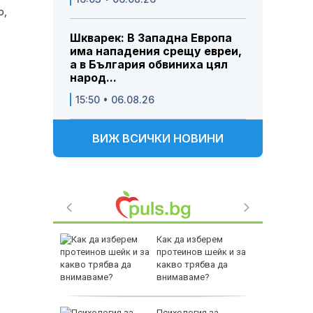
р,
Шкварек: В Западна Европа
има нападения срещу евреи,
а в България обвиниха цял
народ...
15:50 • 06.08.26
ВИЖ ВСИЧКИ НОВИНИ
 на Рейн
Как да изберем
а
протеинов шейк и за
омба
какво трябва да
внимаваме?
те на
Психология за