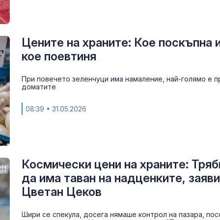
Цените на храните: Кое поскъпна 
кое поевтиня
При повечето зеленчуци има намаление, най-голямо е п
доматите
08:39
• 31.05.2026
Космически цени на храните: Тряб
да има таван на надценките, заяви
Цветан Цеков
Шири се спекула, досега нямаше контрол на пазара, пос