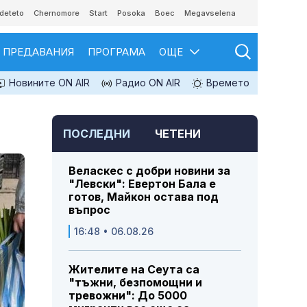
deteto
Chernomore
Start
Posoka
Boec
Megavselena
ПРЕДАВАНИЯ
ПРОГРАМА
ОЩЕ
Новините ON AIR
Радио ON AIR
Времето
ПОСЛЕДНИ
ЧЕТЕНИ
Веласкес с добри новини за
"Левски": Евертон Бала е
готов, Майкон остава под
въпрос
16:48 • 06.08.26
Жителите на Сеута са
"тъжни, безпомощни и
тревожни": До 5000