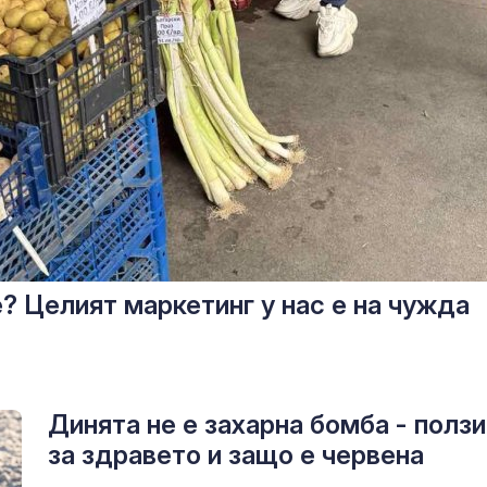
? Целият маркетинг у нас е на чужда
Динята не е захарна бомба - полз
за здравето и защо е червена