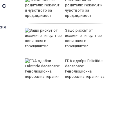
 с
родители: Режимът и
а треска
чувството за
предвидимост
сия
зор е
Защо рискът от
емълчава
исхемичен инсулт се
Щ за
повишава в
агасаки
горещините?
 100 евро
FDA одобри Еnlicitide
л
decanoate:
уристи на
Революционна
рна
перорална терапия за
висок холестерол