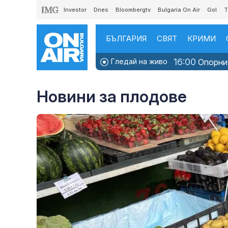
Investor
Dnes
Bloombergtv
Bulgaria On Air
Gol
T
БЪЛГАРИЯ
СВЯТ
КРИМИ
16:00
Гледай на живо
Опорни 
Новини за плодове