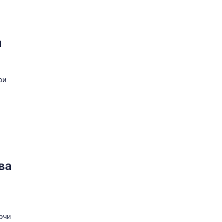
и
ри
ва
очи