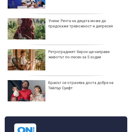
противопоказания
Мултивитамините може да подпомогне
активността в напреднала възраст
Сухота в очите – причини и решение на
проблема
ЕКИП: Българите са доплатили над 744
млн. лв. за лекарства през 2025 г.