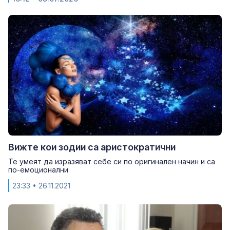
Вижте кои зодии са аристократични
Те умеят да изразяват себе си по оригинален начин и са
по-емоционални
23:33
• 26.11.2021