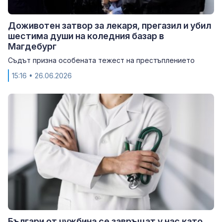
Доживотен затвор за лекаря, прегазил и убил
шестима души на коледния базар в
Магдебург
Съдът призна особената тежест на престъплението
15:16
• 26.06.2026
Българи от чужбина се завръщат у нас като