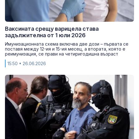
Ваксината срещу варицела става
задължителна от 1 юли 2026
Имунизационната схема включва две дози – първата се
поставя между 12-ия и 15-ия месец, а втората, която е
реимунизация, се прави на четиригодишна възраст
15:50
• 26.06.2026