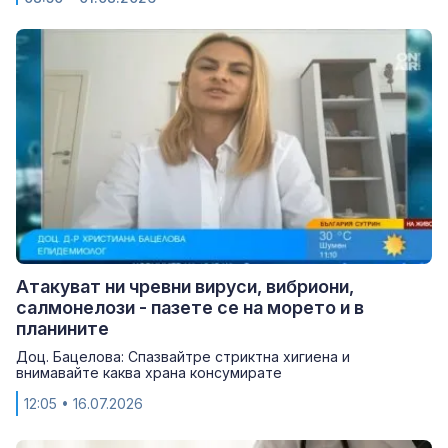
Атакуват ни чревни вируси, вибриони,
салмонелози - пазете се на морето и в
планините
Доц. Бацелова: Спазвайтре стриктна хигиена и
внимавайте каква храна консумирате
12:05
• 16.07.2026