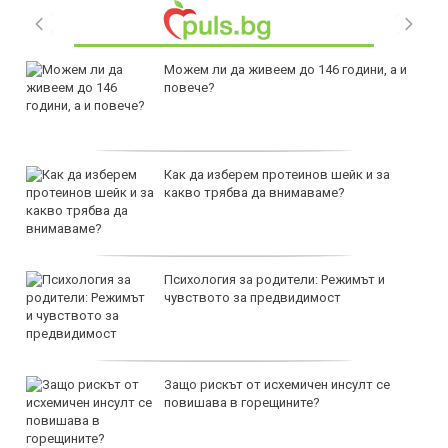
Можем ли да живеем до 146 години, а и
повече?
Как да изберем протеинов шейк и за
какво трябва да внимаваме?
Психология за родители: Режимът и
чувството за предвидимост
Защо рискът от исхемичен инсулт се
повишава в горещините?