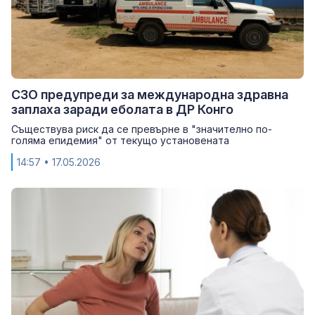
СЗО предупреди за международна здравна
заплаха заради еболата в ДР Конго
Съществува риск да се превърне в "значително по-
голяма епидемия" от текущо установената
14:57
• 17.05.2026