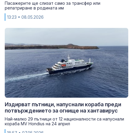
Пасажерите ще слизат само за трансфер или
репатриране в родината им
13:23
• 08.05.2026
Издирват пътници, напуснали кораба преди
потвърждението за огнище на хантавирус
Най-малко 29 пътници от 12 националности са напуснали
кораба MV Hondius на 24 април
18:57
• 07.05.2026