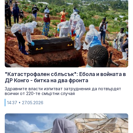
"Катастрофален сблъсък": Ебола и войната в
ДР Конго - битка на два фронта
Здравните власти изпитват затруднения да потвърдят
всички от 220-те смъртни случая
14:37
• 27.05.2026