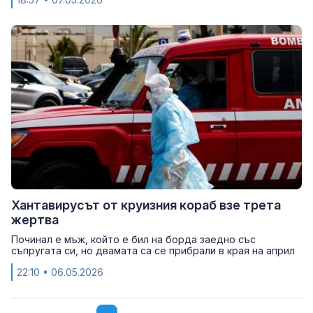
Хантавирусът от круизния кораб взе трета
жертва
Починал е мъж, който е бил на борда заедно със
съпругата си, но двамата са се прибрали в края на април
22:10
• 06.05.2026