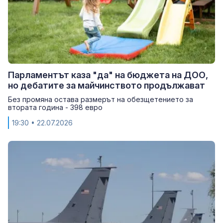
Парламентът каза "да" на бюджета на ДОО,
но дебатите за майчинството продължават
Без промяна остава размерът на обезщетението за
втората година - 398 евро
19:30
• 22.07.2026