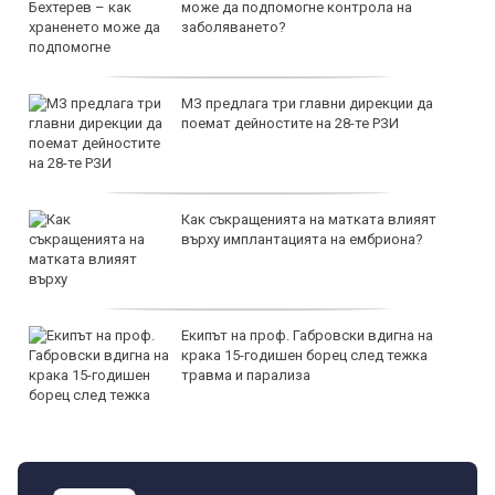
може да подпомогне контрола на
заболяването?
МЗ предлага три главни дирекции да
поемат дейностите на 28-те РЗИ
Как съкращенията на матката влияят
върху имплантацията на ембриона?
Екипът на проф. Габровски вдигна на
крака 15-годишен борец след тежка
травма и парализа