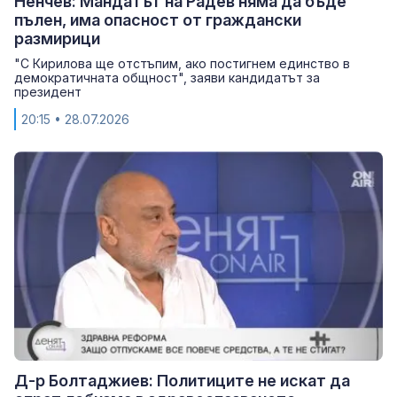
Ненчев: Мандатът на Радев няма да бъде
пълен, има опасност от граждански
размирици
"С Кирилова ще отстъпим, ако постигнем единство в
демократичната общност", заяви кандидатът за
президент
20:15
• 28.07.2026
Д-р Болтаджиев: Политиците не искат да