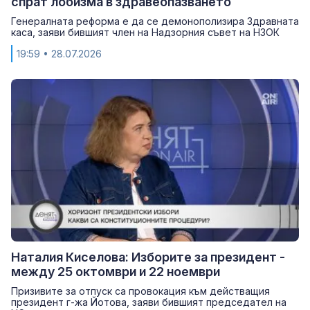
спрат лобизма в здравеопазването
Генералната реформа е да се демонополизира Здравната
каса, заяви бившият член на Надзорния съвет на НЗОК
19:59
• 28.07.2026
Наталия Киселова: Изборите за президент -
между 25 октомври и 22 ноември
Призивите за отпуск са провокация към действащия
президент г-жа Йотова, заяви бившият председател на