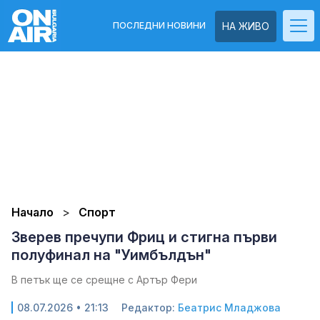
ПОСЛЕДНИ НОВИНИ
НА ЖИВО
Начало
Спорт
Зверев пречупи Фриц и стигна първи
полуфинал на "Уимбълдън"
В петък ще се срещне с Артър Фери
08.07.2026 • 21:13
Редактор:
Беатрис Младжова