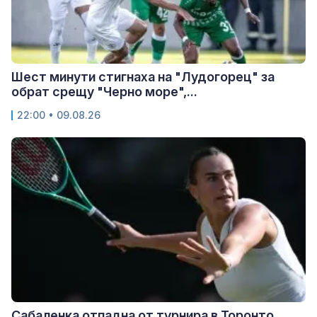
Шест минути стигнаха на "Лудогорец" за
обрат срещу "Черно море",...
22:00 • 09.08.26
Сабаленка отпадна от турнира в Торонто