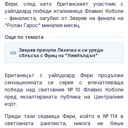
Фери, след като британският участник с
уайлдкард победи италианеца Флавио Коболи
- финалиста, загубил от Зверев на финала на
"Ролан Гарос" миналия месец.
Още по темата
Зверев пречупи Лехечка и си уреди
сблъсък с Фриц на "Уимбълдън"
Британецът с уайлдкард Фери продължи
сензационната си серия с впечатляваща
победа над световния №10 Флавио Коболи
пред екзалтираната публика на Централния
корт.
Преди тази седмица Фери, който е №114 в
световната ранглиста, никога не беше