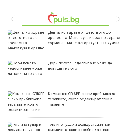
Дентално здраве от детството до
зрелостта: Менопауза и орално здраве -
хормоналният фактор в устната кухина
Дори лекото недоспиване може да
повиши теглото
Компактен CRISPR ензим приближава
терапиите, които редактират гени в
тъканите
Топлинен удар и дехидратация при
кърмачета: какво трябва да знаят