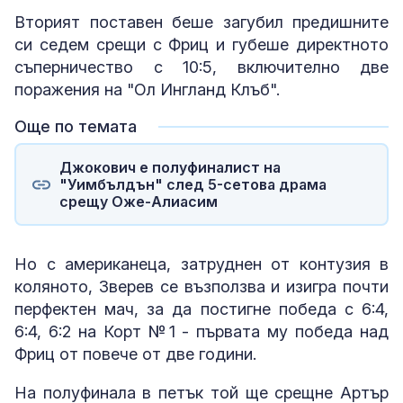
Вторият поставен беше загубил предишните
си седем срещи с Фриц и губеше директното
съперничество с 10:5, включително две
поражения на "Ол Ингланд Клъб".
Още по темата
Джокович е полуфиналист на
"Уимбълдън" след 5-сетова драма
срещу Оже-Алиасим
Но с американеца, затруднен от контузия в
коляното, Зверев се възползва и изигра почти
перфектен мач, за да постигне победа с 6:4,
6:4, 6:2 на Корт №1 - първата му победа над
Фриц от повече от две години.
На полуфинала в петък той ще срещне Артър