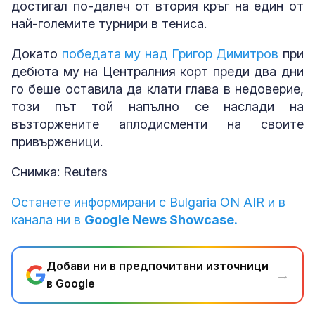
достигал по-далеч от втория кръг на един от
най-големите турнири в тениса.
Докато
победата му над Григор Димитров
при
дебюта му на Централния корт преди два дни
го беше оставила да клати глава в недоверие,
този път той напълно се наслади на
възторжените аплодисменти на своите
привърженици.
Снимка: Reuters
Останете информирани с Bulgaria ON AIR и в
канала ни в
Google News Showcase.
Добави ни в предпочитани източници
→
в Google