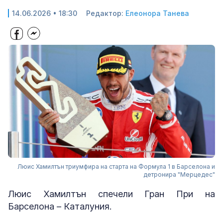
14.06.2026 • 18:30
Редактор:
Елеонора Танева
Люис Хамилтън триумфира на старта на Формула 1 в Барселона и
детронира "Мерцедес"
Люис Хамилтън спечели Гран При на
Барселона – Каталуния.