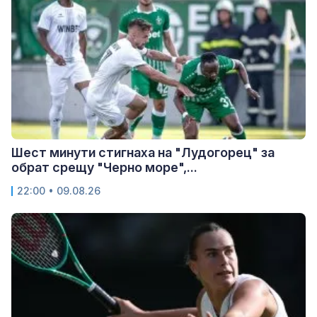
Шест минути стигнаха на "Лудогорец" за
обрат срещу "Черно море",...
22:00 • 09.08.26