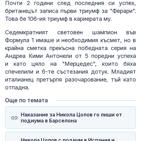
Почти 2 години след последния си успех,
британецът записа първи триумф за "Ферари".
Това бе 106-ия триумф в кариерата му.
Седемкратният световен шампион във
Формула 1 имаше и необходимия късмет, но в
крайна сметка прекъсна победната серия на
Андреа Кими Антонели от 5 поредни успеха
и като цяло на "Мерцедес", които бяха
спечелили и 6-те състезания дотук. Младият
италианец претърпя разочарование, тъй като
отпадна.
Още по темата
Наказание за Никола Цолов го лиши от
подиума в Барселона
Никола Цолов с подиум в Испания и