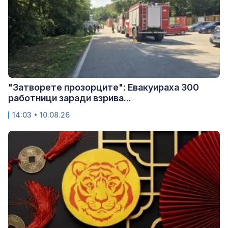
"Затворете прозорците": Евакуираха 300
работници заради взрива...
14:03 • 10.08.26