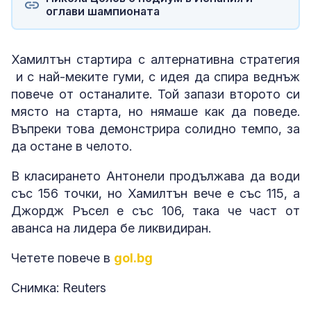
оглави шампионата
Хамилтън стартира с алтернативна стратегия
и с най-меките гуми, с идея да спира веднъж
повече от останалите. Той запази второто си
място на старта, но нямаше как да поведе.
Въпреки това демонстрира солидно темпо, за
да остане в челото.
В класирането Антонели продължава да води
със 156 точки, но Хамилтън вече е със 115, а
Джордж Ръсел е със 106, така че част от
аванса на лидера бе ликвидиран.
Четете повече в
gol.bg
Снимка: Reuters