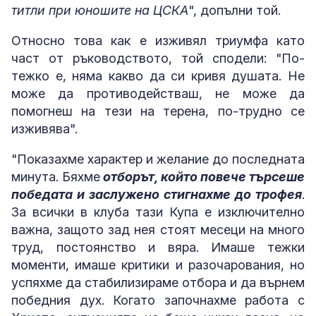
титли при юношите на ЦСКА
", допълни той.
Относно това как е изживял триумфа като
част от ръководството, той сподели: "По-
тежко е, няма какво да си кривя душата. Не
може да противодействаш, не може да
помогнеш на тези на терена, по-трудно се
изживява".
"Показахме характер и желание до последната
минута. Бяхме
отборът, който повече търсеше
победата и заслужено стигнахме до трофея
.
За всички в клуба тази Купа е изключително
важна, защото зад нея стоят месеци на много
труд, постоянство и вяра. Имаше тежки
моменти, имаше критики и разочарования, но
успяхме да стабилизираме отбора и да върнем
победния дух. Когато започнахме работа с