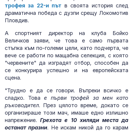
трофея за 22-и път
в своята история след
драматична победа с дузпи срещу Локомотив
Пловдив.
А спортният директор на клуба Бойко
Величков заяви, че това е само първата
стъпка към по-големи цели, като подчерта, че
вече се работи по мащабна селекция, с която
"червените" да изградят отбор, способен да
се конкурира успешно и на европейската
сцена.
"Трудно е да се говори. Въпреки всичко е
сладко. Това
е първи трофей за мен като
ръководител
. През цялото време, докато се
организираше този мач, имаше едно излишно
напрежение.
Грехота е 10 хиляди места да
останат празни
. Не искам никой да го карам