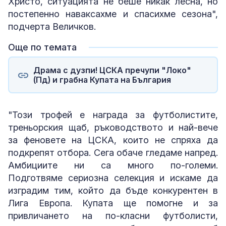
Христо, ситуацията не беше никак лесна, но
постепенно наваксахме и спасихме сезона",
подчерта Величков.
Още по темата
Драма с дузпи! ЦСКА пречупи "Локо"
(Пд) и грабна Купата на България
"Този трофей е награда за футболистите,
треньорския щаб, ръководството и най-вече
за феновете на ЦСКА, които не спряха да
подкрепят отбора. Сега обаче гледаме напред.
Амбициите ни са много по-големи.
Подготвяме сериозна селекция и искаме да
изградим тим, който да бъде конкурентен в
Лига Европа. Купата ще помогне и за
привличането на по-класни футболисти,