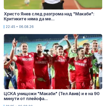
Христо Янев след разгрома над "Макаби":
Критиките няма да ме...
22:45 • 06.08.26
ЦСКА унищожи "Макаби" (Тел Авив) и е на 90
минути от плейофа...