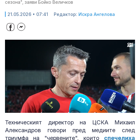
сезона", заяви Бойко Величков
21.05.2026 • 07:41
Редактор:
Искра Ангелова
Loaded
:
Unmute
45.60%
Техническият директор на ЦСКА Михаил
Александров говори пред медиите след
триумфа на "червените", които
спечелиха