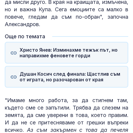
да мисли друго. В края на краищата, измъчена,
но и важна Купа. Сега емоциите са малко в
повече, гледам да съм по-обран", започна
Александров.
Още по темата
Христо Янев: Изминахме тежък път, но
направихме феновете горди
Душан Косич след финала: Щастлив съм
от играта, но разочарован от края
"Имаме много работа, за да стигнем там,
където сме се запътили. Трябва да слезем на
земята, да сме уверени в това, което правим.
И да не се притесняваме от грешки въпреки
всичко.
Аз съм закърмен с това да печеля