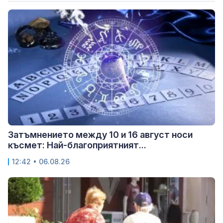
Затъмнението между 10 и 16 август носи
късмет: Най-благоприятният...
12:42 • 06.08.26