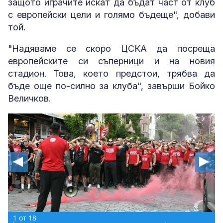
защото играчите искат да бъдат част от клуб
с европейски цели и голямо бъдеще", добави
той.
"Надяваме се скоро ЦСКА да посреща
европейските си съперници и на новия
стадион. Това, което предстои, трябва да
бъде още по-силно за клуба", завърши Бойко
Величков.
1
1
1
1
1
1
1
1
1
1
от
от
от
от
от
от
от
от
от
от
18
18
18
18
18
18
18
18
18
18
1
1
1
1
1
1
1
1
от
от
от
от
от
от
от
от
18
18
18
18
18
18
18
18