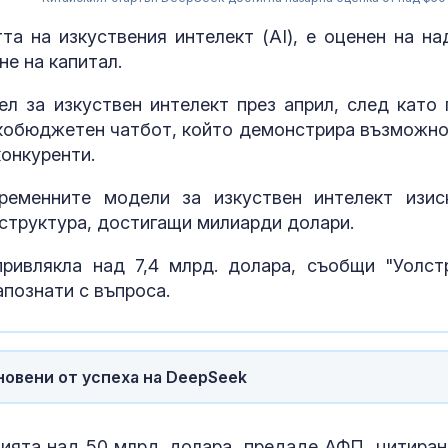
та на изкуствения интелект (AI), е оценен на на
не на капитал.
л за изкуствен интелект през април, след като 
искобюджетен чатбот, който демонстрира възможно
конкуренти.
ременните модели за изкуствен интелект изис
структура, достигащи милиарди долари.
ривлякла над 7,4 млрд. долара, съобщи "Уолст
Венера във Ве
апознати с въпроса.
какво предст
зодиите?
новени от успеха на DeepSeek
Левски побед
Локомотив П
2:0
нията над 50 млрд. долара, предаде АФП, цитиран