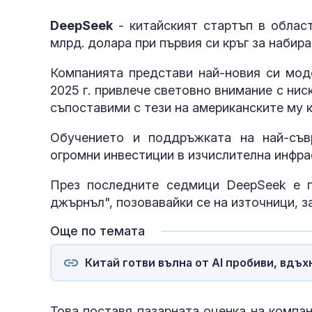
DeepSeek
- китайският стартъп в област
млрд. долара при първия си кръг за набира
Компанията представи най-новия си моде
2025 г. привлече световно внимание с н
съпоставими с тези на американските му 
Обучението и поддръжката на най-съв
огромни инвестиции в изчислителна инфра
През последните седмици DeepSeek е п
джърнъл", позовавайки се на източници, з
Още по темата
Китай готви вълна от AI пробиви, вдъх
Това поставя пазарната оценка на компа