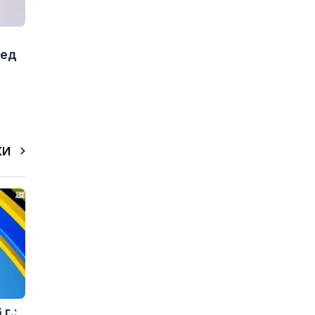
ред
КИ
г.: