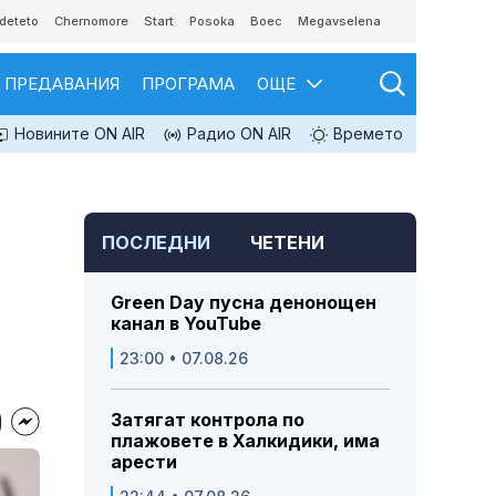
deteto
Chernomore
Start
Posoka
Boec
Megavselena
ПРЕДАВАНИЯ
ПРОГРАМА
ОЩЕ
Новините ON AIR
Радио ON AIR
Времето
ПОСЛЕДНИ
ЧЕТЕНИ
Green Day пусна денонощен
канал в YouTube
23:00 • 07.08.26
Затягат контрола по
плажовете в Халкидики, има
арести