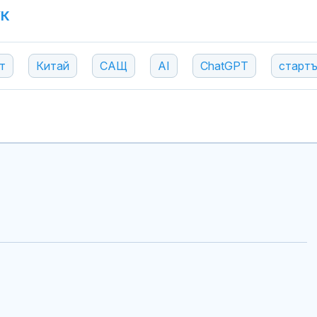
УК
т
Китай
САЩ
AI
ChatGPT
старт