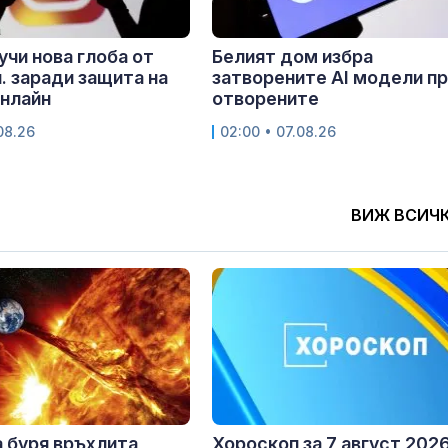
учи нова глоба от
Белият дом избра
. заради защита на
затворените AI модели п
нлайн
отворените
.08.26
02:00 • 07.08.26
ВИЖ ВСИЧ
 буря връхлита
Хороскоп за 7 август 2026 