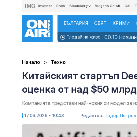
Investor
Dnes
Bloombergtv
Bulgaria On Air
Gol
T
БЪЛГАРИЯ
СВЯТ
КРИМИ
00:10
Гледай на живо
Новинит
Начало
Техно
Китайският стартъп De
оценка от над $50 млрд
Компанията представи най-новия си модел за 
17.06.2026 • 10:48
Редактор:
Тодор Петров