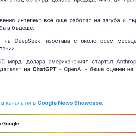
Завръщането 
на Олимпийск
вения интелект все още работят на загуба и тъ
е подкопаван
глобалните с
ба в бъдеще.
л на DeepSeek, изостава с около осем месец
Топлес лято 
пании.
Клум
5 млрд. долара американският стартъп Anthrop
здателят на
ChatGPT
- OpenAI - беше оценен на 
 в канала ни в
Google News Showcase.
 Google