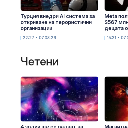
Турция внедри AI система за
Meta пол
откриване на терористични
$567 млн
организации
децата о
22:27 • 07.08.26
15:31 • 07
Четени
4 зодии ще се радват на
Магнитна