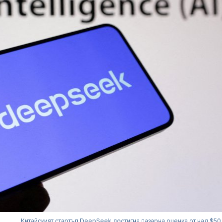
Китайският стартъп DeepSeek достигна пазарна оценка от над $50