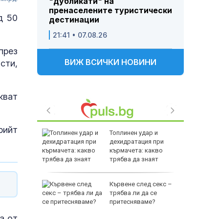
"дубликати" на
пренаселените туристически
д 50
дестинации
21:41 • 07.08.26
през
ВИЖ ВСИЧКИ НОВИНИ
сти,
кват
рийт
зни -
Топлинен удар и
ои за
дехидратация при
кърмачета: какво
трябва да знаят
родителите
и
Кървене след секс –
ловдив с
трябва ли да се
притесняваме?
а от