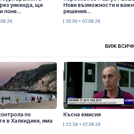
рез уикенда, ще
Нови възможности и важн
 поне...
решения...
.08.26
05:00 • 07.08.26
ВИЖ ВСИЧ
контрола по
Късна емисия
е в Халкидики, има
22:38 • 07.08.26