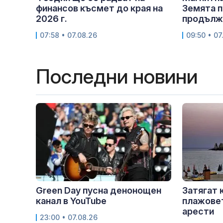
финансов късмет до края на
Земята п
2026 г.
продължи
07:58 • 07.08.26
09:50 • 07
Последни новини
Green Day пусна денонощен
Затягат 
канал в YouTube
плажовет
арести
23:00 • 07.08.26