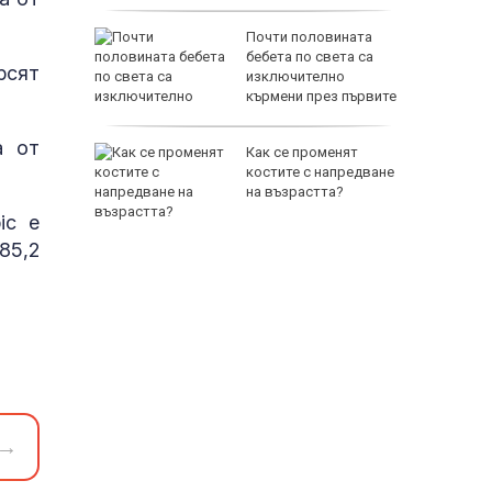
на Русия
Почти половината
ите игри
бебета по света са
рсят
е на
изключително
анкции
кърмени през първите
шест месеца
а от
за Хайди
Как се променят
костите с напредване
на възрастта?
ic е
85,2
→