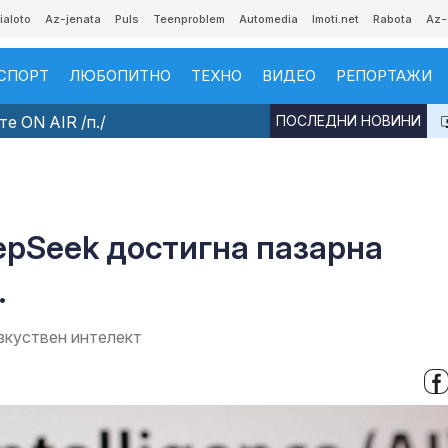
ialoto
Az-jenata
Puls
Teenproblem
Automedia
Imoti.net
Rabota
Az-
СПОРТ
ЛЮБОПИТНО
ТЕХНО
ВИДЕО
РЕПОРТАЖИ
е ON AIR /п./
ПОСЛЕДНИ НОВИНИ
epSeek достигна пазарна
.
изкуствен интелект