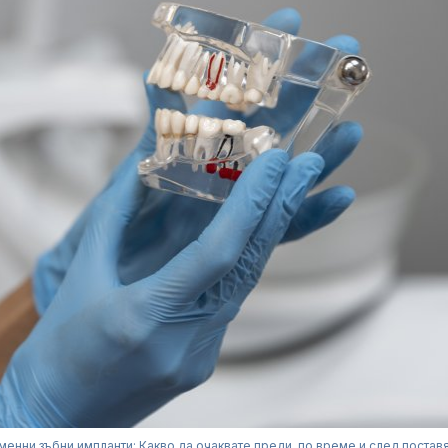
енни зъбни импланти: Какво да очаквате преди, по време и след постав