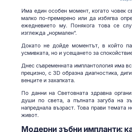
Има един особен момент, когато човек с
малко по-премерено или да избягва опр
ежедневието му. Понякога това се слу
изглежда „нормален“.
Докато не дойде моментът, в който па
усмивката, но и усещането за спокойствие
Днес съвременната имплантология има все
прецизно, с 3D образна диагностика, диг
венците и захапката.
По данни на Световната здравна организ
души по света, а пълната загуба на з
напреднала възраст. Това прави темата н
живот.
Модерни зъбни импланти: к