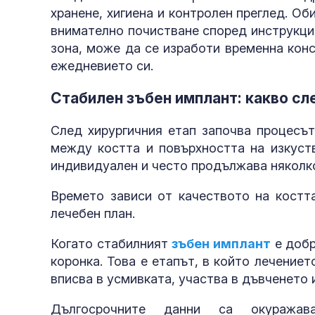
хранене, хигиена и контролен преглед. Об
внимателно почистване според инструкци
зона, може да се изработи временна конс
ежедневието си.
Стабилен зъбен имплант: какво с
След хирургичния етап започва процесът
между костта и повърхността на изкуств
индивидуален и често продължава няколк
Времето зависи от качеството на костта
лечебен план.
Когато стабилният
зъбен имплант
е добр
коронка. Това е етапът, в който лечение
вписва в усмивката, участва в дъвченето
Дългосрочните данни са окуражав