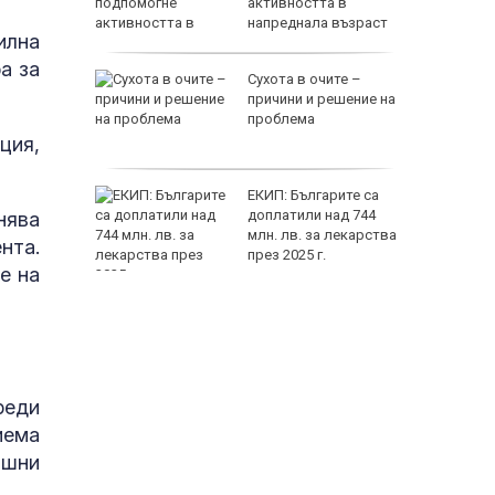
райна в
активността в
напреднала възраст
илна
а за
на децата
Сухота в очите –
дскаже
причини и решение на
и
проблема
ция,
т Хирон
ЕКИП: Българите са
ивотът
доплатили над 744
нява
 зодии
млн. лв. за лекарства
нта.
през 2025 г.
е на
118000 
реди
иема
ишни