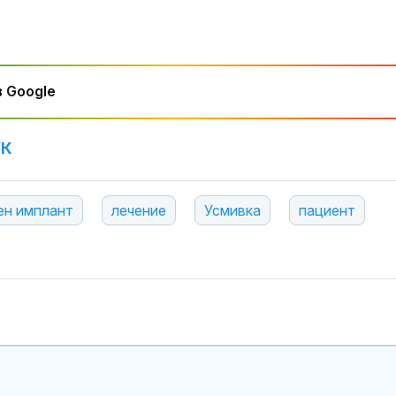
 Google
УК
ен имплант
лечение
Усмивка
пациент