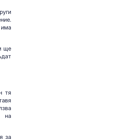
руги
ние.
 има
и ще
ъдат
н тя
тавя
лзва
а на
я за