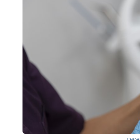
Съврем