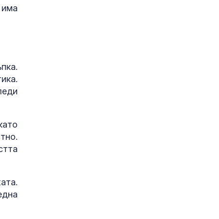
 има
ка.
ика.
леди
като
тно.
стта
ата.
една