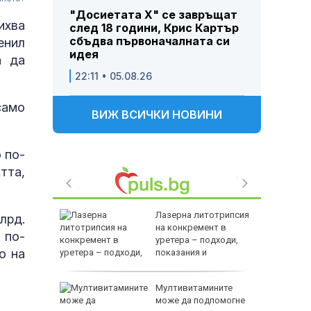
"Досиетата Х" се завръщат
ихва
след 18 години, Крис Картър
сбъдва първоначалната си
енил
идея
а да
22:11 • 05.08.26
само
ВИЖ ВСИЧКИ НОВИНИ
 по-
тта,
ството и
Лазерна литотрипсия
лрд.
равиха
на конкремент в
 по-
а
уретера – подходи,
о на
показания и
противопоказания
лиардите
Мултивитамините
жеха да
може да подпомогне