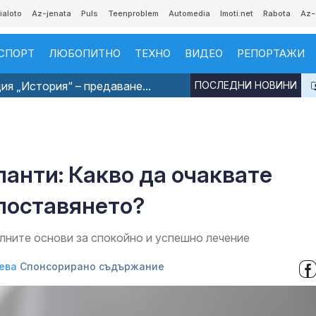
ialoto
Az-jenata
Puls
Teenproblem
Automedia
Imoti.net
Rabota
Az-
СПОРТ
ЛЮБОПИТНО
ТЕХНО
ВИДЕО
РЕПОРТАЖИ
я „История“ – предаване...
ПОСЛЕДНИ НОВИНИ
анти: Какво да очаквате
 поставянето?
лните основи за спокойно и успешно лечение
ева
Спонсорирано съдържание