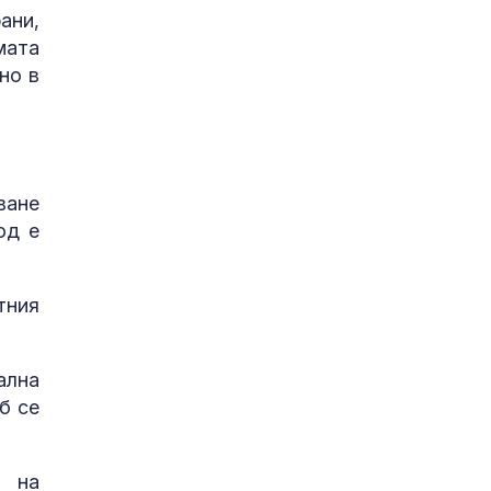
ани,
мата
но в
ване
од е
тния
ална
б се
 на