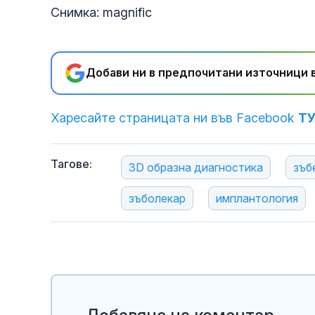
Снимка: magnific
Добави ни в предпочитани източници в
Харесайте страницата ни във Facebook
Т
Тагове:
3D образна диагностика
зъб
зъболекар
имплантология