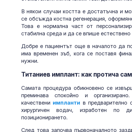
В някои случаи костта е достатъчна и м
се обсъжда костна регенерация, оформяне
Това е нормална част от персонализи
стабилна среда и да се впише естествено 
Добре е пациентът още в началото да по
има временен зъб, кога се поставя фина
нужни.
Титаниев имплант: как протича са
Самата процедура обикновено се извърш
преминава спокойно и организиран
качествени
импланти
в предварително о
хирургичен водач, изработен по д
позиционирането.
След това започва първоначалното заздр