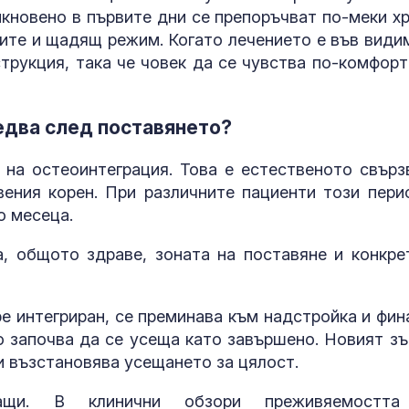
икновено в първите дни се препоръчват по-меки хр
ите и щадящ режим. Когато лечението е във види
трукция, така че човек да се чувства по-комфорт
ледва след поставянето?
 на остеоинтеграция. Това е естественото свърз
ения корен. При различните пациенти този пери
о месеца.
, общото здраве, зоната на поставяне и конкре
е интегриран, се преминава към надстройка и фин
то започва да се усеща като завършено. Новият зъ
 и възстановява усещането за цялост.
ащи. В клинични обзори преживяемостта