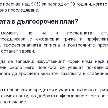
 посочва над 90% за период от 10 години, когато
овно проследяване.
тата в дългосрочен план?
момент, но не и последната стъп
продължава с ежедневна грижа и профилакт
, професионалната хигиена и контролните прег
 останат здрави.
да се запомни: изкуственият корен няма нерв 
ени около него понякога се усещат по-делика
лога да проследи венците, захапката и стабилно
тът знае какво предстои и участва активно в гриж
възможности, но добрата информираност остава 
ешно лечение.