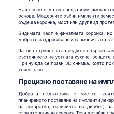
Най-лесно е да си представим имплантол
основа. Модерните зъбни импланти замес
бъдеща коронка, мост или друг вид проте
Видимата част е финалната коронка, но 
доброто заздравяване и хармонията със з
Затова първият етап рядко е свързан са
състоянието на устната кухина, венците,
При нужда се прави 3D снимка, която пок
точен план.
Прецизно поставяне на импл
Добрата подготовка е частта, коят
планираното поставяне на импланти лека
на лекарства, наличието на диабет, п
стоматологични лечения. Тези детайли по