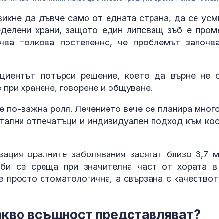
викне да дъвче само от едната страна, да се усм
еделени храни, защото един липсващ зъб е пром
чва толкова постепенно, че проблемът започв
циентът потърси решение, което да върне не 
 при хранене, говорене и общуване.
 по-важна роля. Лечението вече се планира много
итални отпечатъци и индивидуален подход към кос
Как християн
ация оралните заболявания засягат близо 3,7 м
църквата нап
ъби се среща при значителна част от хората в
Европа богат
е просто стоматологична, а свързана с качествот
Захарова: Ми
акво всъщност представляват?
на Запада мо