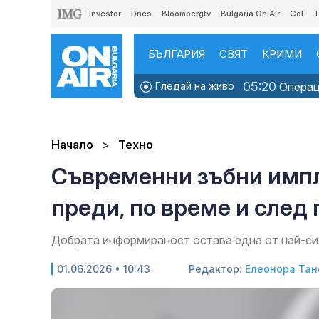
Investor
Dnes
Bloombergtv
Bulgaria On Air
Gol
T
БЪЛГАРИЯ
СВЯТ
КРИМИ
05:20
Гледай на живо
Операци
Начало
Техно
Съвременни зъбни импл
преди, по време и след
Добрата информираност остава една от най-си
01.06.2026 • 10:43
Редактор:
Елеонора Тан