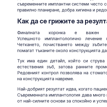
съвременните имплантни системи често се
правилно планиране, добра хигиена и ред
Как да се грижите за резул
Финалната коронка е важен 
Успешното имплантологично лечение 
Четкането, почистването между зъбите
помагат тъканите около конструкцията да
Тук има един детайл, който си струва 
естествения зъб, затова ранните пром
Редовният контрол позволява на стомато
на конструкцията навреме.
Най-добрият резултат идва, когато пациен
Съвременната имплантология дава много 
от най-силните основи за спокойно и усп