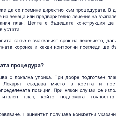
оже да се премине директно към процедурата. В д
 на венеца или предварително лечение на възпале
рания план. Целта е бъдещата конструкция да
в устата.
пита какъв е очакваният срок на лечението, дал
лната коронка и какви контролни прегледи ще б
мата процедура?
ва с локална упойка. При добре подготвен пла
о. Лекарят създава място в костта и пос
пределената позиция. При някои случаи се изпо
игитален план, който подпомага точностт
авяване. Пациентът получава конкретни указани