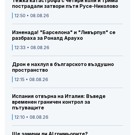
Тежка катастрофа с четири коли и трима
пострадали затвори пътя Русе-Николово
12:50 • 08.08.26
Изненада! "Барселона" и "Ливърпул" се
разбраха за Роналд Араухо
12:33 • 08.08.26
Дрон е нахлул в българското въздушно
пространство
12:15 • 08.08.26
Испания отвърна на Италия: Въведе
временен граничен контрол за
пътуващите
12:10 • 08.08.26
Ще замени ли AI гримьорите?