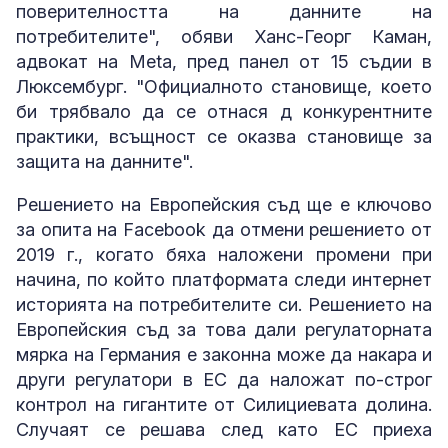
поверителността на данните на
потребителите", обяви Ханс-Георг Каман,
адвокат на Meta, пред панел от 15 съдии в
Люксембург. "Официалното становище, което
би трябвало да се отнася д конкурентните
практики, всъщност се оказва становище за
защита на данните".
Решението на Европейския съд ще е ключово
за опита на Facebook да отмени решението от
2019 г., когато бяха наложени промени при
начина, по който платформата следи интернет
историята на потребителите си. Решението на
Европейския съд за това дали регулаторната
мярка на Германия е законна може да накара и
други регулатори в ЕС да наложат по-строг
контрол на гигантите от Силициевата долина.
Случаят се решава след като ЕС приеха