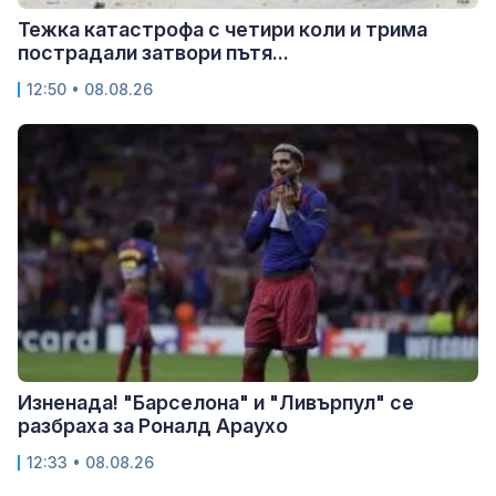
Тежка катастрофа с четири коли и трима
пострадали затвори пътя...
12:50 • 08.08.26
Изненада! "Барселона" и "Ливърпул" се
разбраха за Роналд Араухо
12:33 • 08.08.26