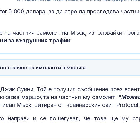
er 5 000 долара, за да спре да проследява частни
е на частния самолет на Мъск, използвайки прогр
ни за въздушния трафик.
 поставяне на импланти в мозъка
 Джак Суини. Той е получил съобщение през есент
В Кричим съб
показва маршрута на частния му самолет. "
Можеш
за съдебните
на убития Гео
аписал Мъск, цитиран от новинарския сайт Protocol.
о направи и се пошегувал, че това ще му ст
Над 20 000 е
в Британска 
заради огром