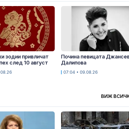
ки зодии привличат
Почина певицата Джансе
спех след 10 август
Далипова
.08.26
07:04 • 09.08.26
ВИЖ ВСИЧ