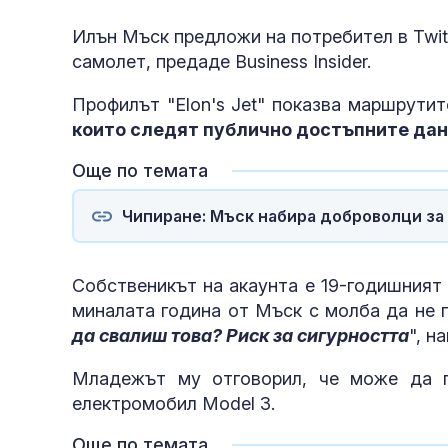
Илън Мъск предложи на потребител в Twitt
самолет, предаде Business Insider.
Профилът "Elon's Jet" показва маршрутит
които следят публично достъпните дан
Още по темата
Чипиране: Мъск набира доброволци за
Собственикът на акаунта е 19-годишният
миналата година от Мъск с молба да не 
да свалиш това? Риск за сигурността
", н
Младежът му отговорил, че може да г
електромобил Model 3.
Още по темата