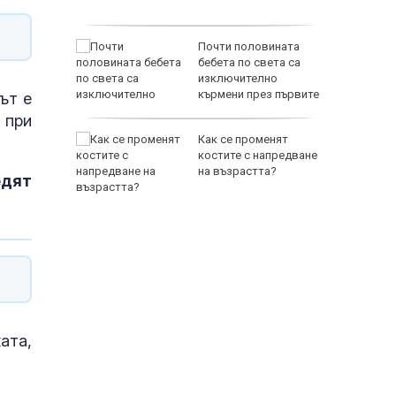
 тежка
Почти половината
ключиха в
бебета по света са
пожара
изключително
во
кърмени през първите
ът е
шест месеца
 при
в за
Как се променят
ключвам
костите с напредване
ия под
на възрастта?
едят
ата,