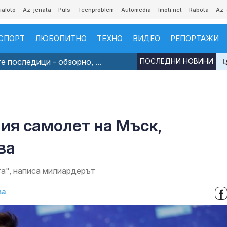
ialoto
Az-jenata
Puls
Teenproblem
Automedia
Imoti.net
Rabota
Az-
СПОРТ
ЛЮБОПИТНО
ТЕХНО
ВИДЕО
РЕПОРТАЖИ
 последици - обзорно, ...
ПОСЛЕДНИ НОВИНИ
ия самолет на Мъск,
ва
а", написа милиардерът
ва