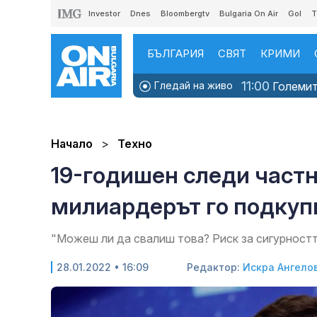
Investor
Dnes
Bloombergtv
Bulgaria On Air
Gol
T
БЪЛГАРИЯ
СВЯТ
КРИМИ
11:00
Гледай на живо
Големите
Начало
Техно
19-годишен следи частн
милиардерът го подкуп
"Можеш ли да свалиш това? Риск за сигурностт
28.01.2022 • 16:09
Редактор:
Искра Ангело