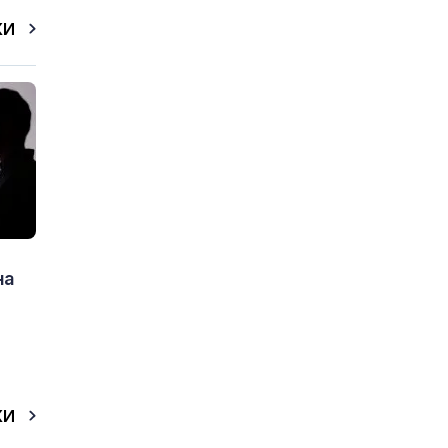
КИ
на
КИ