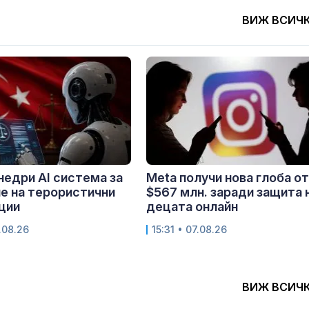
ВИЖ ВСИЧ
недри AI система за
Meta получи нова глоба от
е на терористични
$567 млн. заради защита 
ции
децата онлайн
.08.26
15:31 • 07.08.26
ВИЖ ВСИЧ