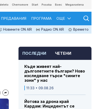
deteto
Chernomore
Start
Posoka
Boec
Megavselena
ПРЕДАВАНИЯ
ПРОГРАМА
ОЩЕ
Новините ON AIR
Радио ON AIR
Времето
ПОСЛЕДНИ
ЧЕТЕНИ
Къде живеят най-
дълголетните българи? Ново
изследване търси "сините
зони" у нас
11:33 • 09.08.26
Йотова за дрона край
Кардам: Инцидентът се