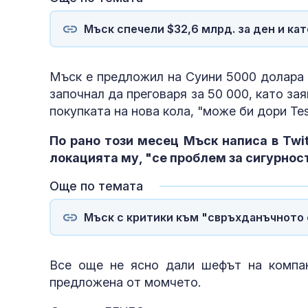
Мъск спечели $32,6 млрд. за ден и кат
Мъск е предложил на Суини 5000 долара 
започнал да преговаря за 50 000, като зая
покупката на нова кола, "може би дори Te
По рано този месец Мъск написа в Twit
локацията му, "се проблем за сигурнос
Още по темата
Мъск с критики към "свръхданъчното 
Все още не ясно дали шефът на компан
предложена от момчето.