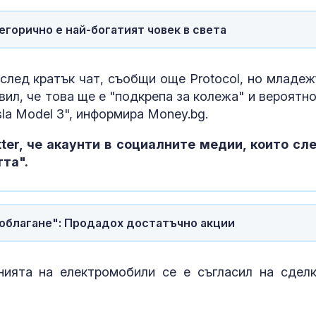
егорично е най-богатият човек в света
Доброволци и
техника се в
гасенето на 
край Бобоше
след кратък чат, съобщи още Protocol, но младеж
вил, че това ще е "подкрепа за колежа" и вероятно
Тодор Тагаре
sla Model 3", информира Money.bg.
дрона: Не из
руска операц
ter, че акаунти в социалните медии, които сл
фалшив флаг
тта".
облагане": Продадох достатъчно акции
ията на електромобили се е съгласил на сделк