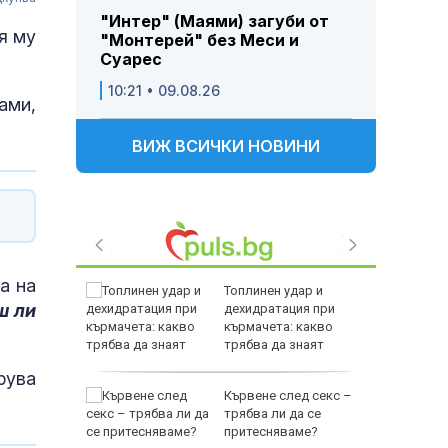
"Интер" (Маями) загуби от
я му
"Монтерей" без Меси и
Суарес
10:21 • 09.08.26
ами,
ВИЖ ВСИЧКИ НОВИНИ
а на
ират пари
Топлинен удар и
 ли
 разходи
дехидратация при
рги
кърмачета: какво
трябва да знаят
родителите
рува
вакуирани
Кървене след секс –
Колумбия
трябва ли да се
ен пожар
притесняваме?