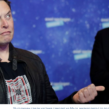
19-годишен следи частния самолет на Мъск, милиардерът го по