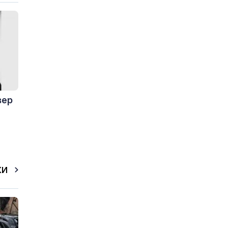
вер
КИ