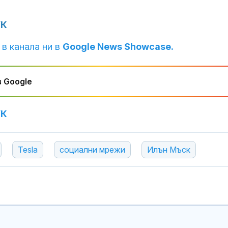
УК
 в канала ни в
Google News Showcase.
 Google
УК
Tesla
социални мрежи
Илън Мъск