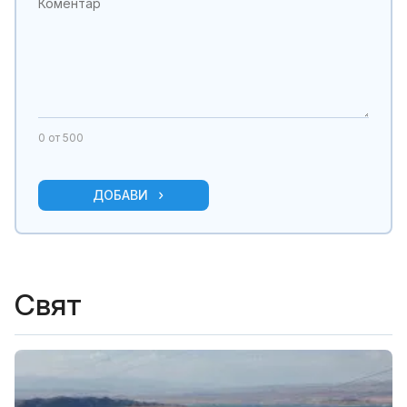
0
от 500
ДОБАВИ
Свят