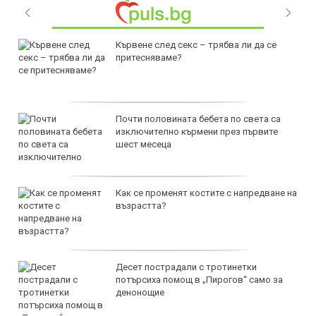
Кървене след секс – трябва ли да се
притесняваме?
Почти половината бебета по света са
изключително кърмени през първите
шест месеца
Как се променят костите с напредване на
възрастта?
Десет пострадали с тротинетки
потърсиха помощ в „Пирогов“ само за
денонощие