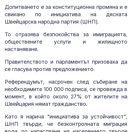
Допитването е за конституционна промяна и е
свикано по инициатива на дясната
Швейцарска народна партия (ШНП).
То отразява безпокойства за имиграцията,
обществените услуги и жилищното
настаняване.
Правителството и парламентът призоваха да
се гласува против предложението.
Референдумът, насрочен след събиране на
необходимите 100 000 подписа, се провежда в
момент, в който около 27% от жителите на
Швейцария нямат гражданство.
Като я нарича "инициатива за устойчивост",
ШНП твърди, че безконтролната миграция
води до нарастване на населението твърде