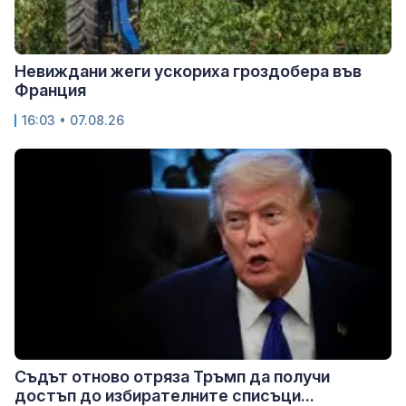
Невиждани жеги ускориха гроздобера във
Франция
16:03 • 07.08.26
Съдът отново отряза Тръмп да получи
достъп до избирателните списъци...