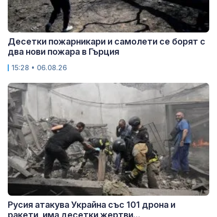
Десетки пожарникари и самолети се борят с
два нови пожара в Гърция
15:28 • 06.08.26
Русия атакува Украйна със 101 дрона и
ракети, има десетки жертви...