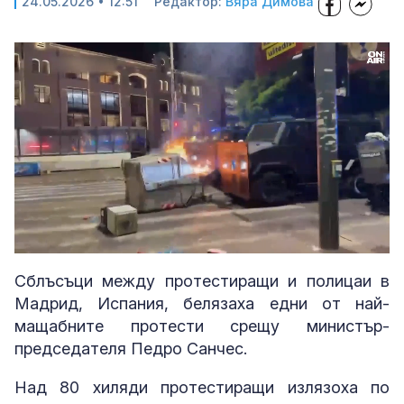
24.05.2026 • 12:51
Редактор:
Вяра Димова
Loaded
:
Unmute
100.00%
Сблъсъци между протестиращи и полицаи в
Мадрид, Испания, белязаха едни от най-
мащабните протести срещу министър-
председателя Педро Санчес.
Над 80 хиляди протестиращи излязоха по