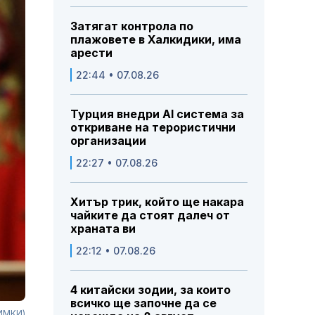
Затягат контрола по
плажовете в Халкидики, има
арести
22:44 • 07.08.26
Турция внедри AI система за
откриване на терористични
организации
22:27 • 07.08.26
Хитър трик, който ще накара
чайките да стоят далеч от
храната ви
22:12 • 07.08.26
4 китайски зодии, за които
всичко ще започне да се
НИМКИ)