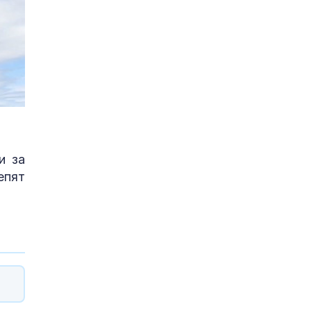
и за
епят