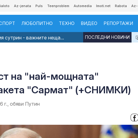
ialoto
Az-jenata
Puls
Teenproblem
Automedia
Imoti.net
Rabota
Az-
СПОРТ
ЛЮБОПИТНО
ТЕХНО
ВИДЕО
РЕПОРТАЖИ
я сутрин - важните неща...
ПОСЛЕДНИ НОВИНИ
ст на "най-мощната"
акета "Сармат" (+СНИМКИ)
 г., обяви Путин