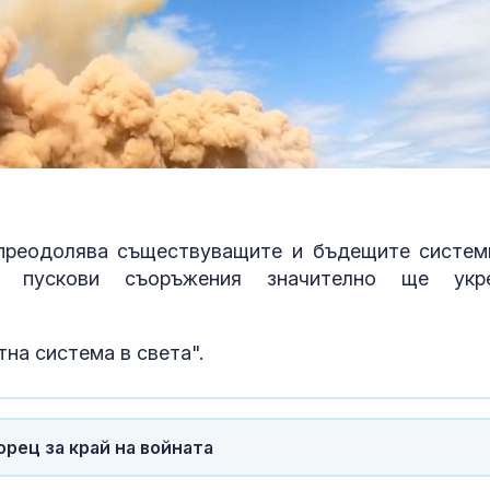
преодолява съществуващите и бъдещите систем
те пускови съоръжения значително ще укр
тна система в света".
орец за край на войната