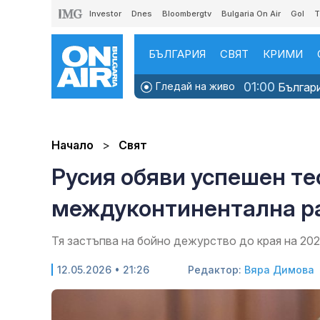
Investor
Dnes
Bloombergtv
Bulgaria On Air
Gol
T
БЪЛГАРИЯ
СВЯТ
КРИМИ
01:00
Гледай на живо
Българи
Начало
Свят
Русия обяви успешен те
междуконтинентална р
Тя застъпва на бойно дежурство до края на 2026
12.05.2026 • 21:26
Редактор:
Вяра Димова