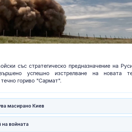
какво предст
зодиите?
Левски побед
Локомотив П
2:0
ойски със стратегическо предназначение на Руси
вършено успешно изстрелване на новата т
течно гориво "Сармат".
ува масирано Киев
й на войната