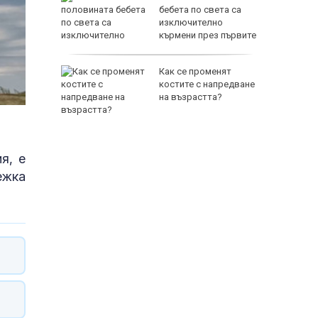
ои за
бебета по света са
изключително
кърмени през първите
шест месеца
и
Как се променят
ловдив с
костите с напредване
на възрастта?
я, е
ежка