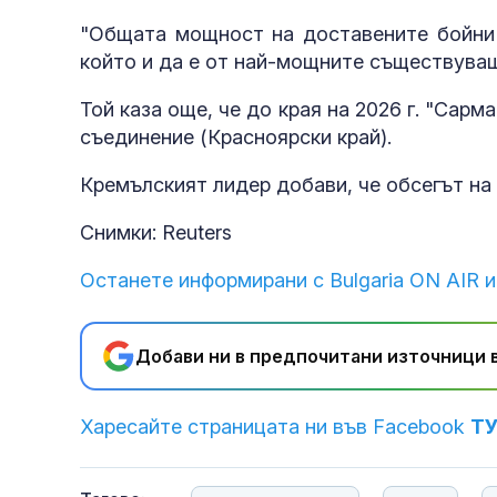
"Общата мощност на доставените бойни г
който и да е от най-мощните съществуващ
Той каза още, че до края на 2026 г. "Сар
съединение (Красноярски край).
Кремълският лидер добави, че обсегът на
Снимки: Reuters
Останете информирани с Bulgaria ON AIR и
Добави ни в предпочитани източници в
Харесайте страницата ни във Facebook
Т