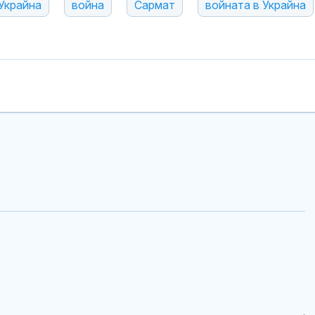
Украйна
война
Сармат
войната в Украйна