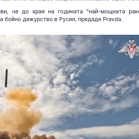
ви, че до края на годината "най-мощната рак
на бойно дежурство в Русия, предаде Pravda.
Страната ни с
позиционира 
дестинация з
космически у
Една от 36: На
Острова се п
Lada Niva уник
хил. паунда
Венера във Ве