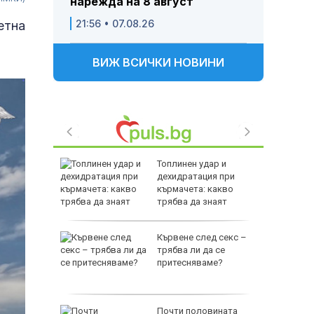
нарежда на 8 август
21:56 • 07.08.26
етна
ВИЖ ВСИЧКИ НОВИНИ
е
Топлинен удар и
като
дехидратация при
а
кърмачета: какво
слуги
трябва да знаят
родителите
Кървене след секс –
родава
трябва ли да се
ат за 22
притесняваме?
зни -
Почти половината