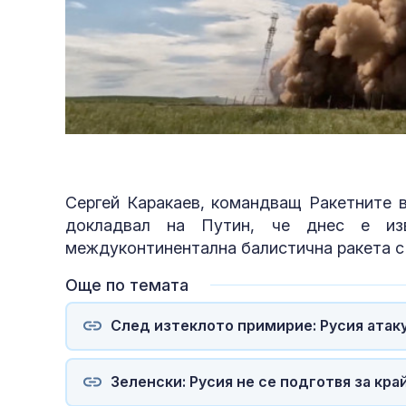
Сергей Каракаев, командващ Ракетните в
докладвал на Путин, че днес е из
междуконтинентална балистична ракета с 
Още по темата
След изтеклото примирие: Русия атак
Зеленски: Русия не се подготвя за кра