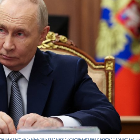
спешен тест на "най-мощната" междуконтинентална ракета "Сармат" (+С