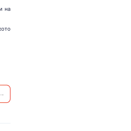
и на
кото
→