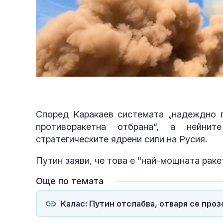
Според Каракаев системата „надеждно 
противоракетна отбрана“, а нейни
стратегическите ядрени сили на Русия.
Путин заяви, че това е "най-мощната раке
Още по темата
Калас: Путин отслабва, отваря се проз