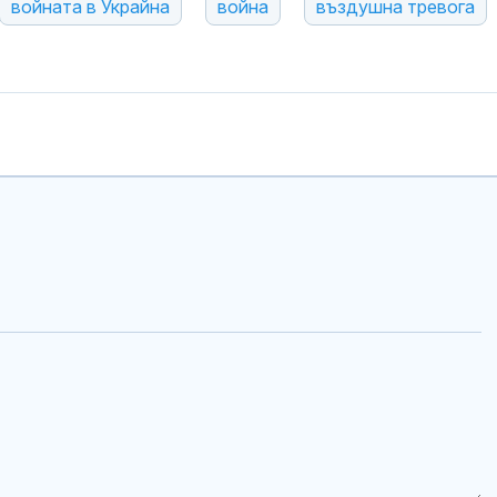
войната в Украйна
война
въздушна тревога