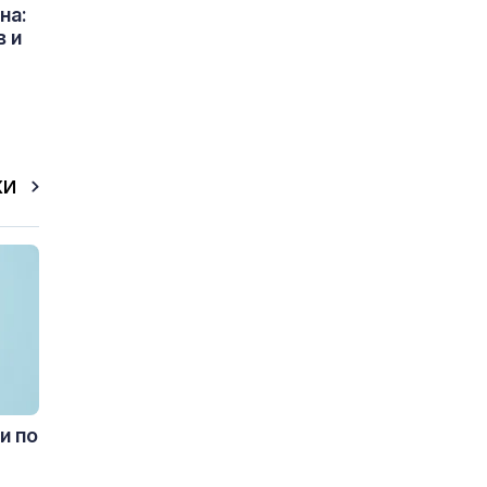
на:
в и
КИ
и по