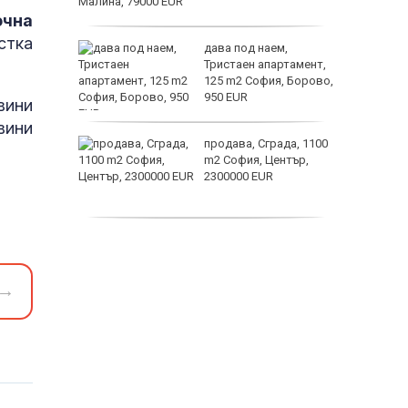
очна
стка
ината
дава под наем,
та са
Тристаен апартамент,
о
125 m2 София, Борово,
 първите
950 EUR
вини
астерои
вини
нят
продава, Сграда, 1100
предване
m2 София, Център,
?
2300000 EUR
дава под наем,
Двустаен апартамент,
55 m2 София, Младост
→
4, 650 EUR