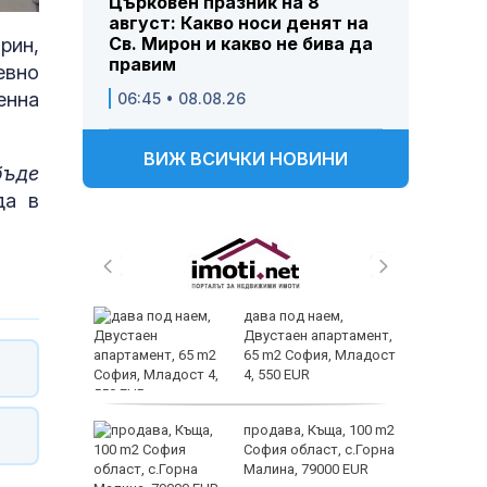
Църковен празник на 8
август: Какво носи денят на
Св. Мирон и какво не бива да
рин,
правим
евно
енна
06:45 • 08.08.26
ВИЖ ВСИЧКИ НОВИНИ
бъде
да в
 и
дава под наем,
 при
Двустаен апартамент,
акво
65 m2 София, Младост
аят
4, 550 EUR
 секс –
продава, Къща, 100 m2
се
София област, с.Горна
е?
Малина, 79000 EUR