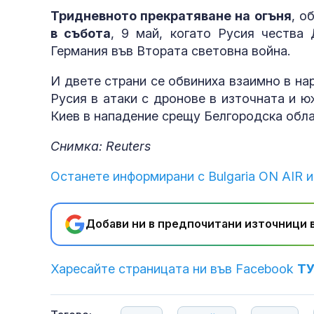
Тридневното прекратяване на огъня
, о
2014 г.
в събота
, 9 май, когато Русия чества
Германия във Втората световна война.
И двете страни се обвиниха взаимно в на
фентанил
Русия в атаки с дронове в източната и ю
Киев в нападение срещу Белгородска обла
Снимка: Reuters
Останете информирани с Bulgaria ON AIR и
Добави ни в предпочитани източници в
Харесайте страницата ни във Facebook
Т