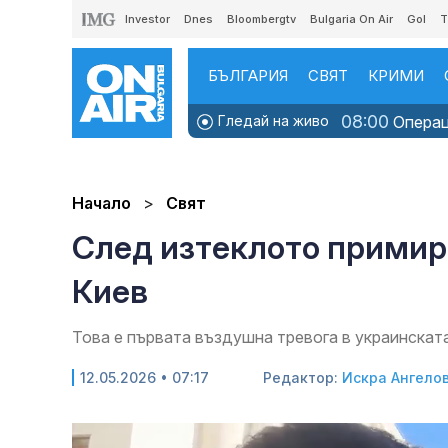
Investor
Dnes
Bloombergtv
Bulgaria On Air
Gol
T
БЪЛГАРИЯ
СВЯТ
КРИМИ
08:00
Гледай на живо
Операци
Начало
Свят
След изтеклото примир
Киев
Това е първата въздушна тревога в украинскат
12.05.2026 • 07:17
Редактор:
Искра Ангело