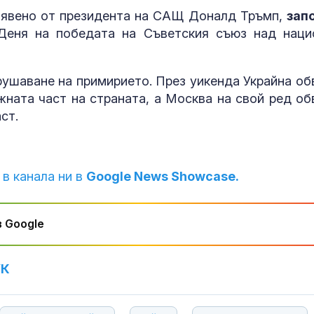
обир в Аахен през
бявено от президента на САЩ Доналд Тръмп,
зап
 Деня на победата на Съветския съюз над наци
Съдът остави в ареста
Почти полов
петима от обвинените
бебета по све
за производство и
изключителн
разпространение на
кърмени през
рушаване на примирието. През уикенда Украйна об
шест месеца
жната част на страната, а Москва на свой ред об
След гонка с
Как се проме
ст.
полицията: Задържаха
костите с на
мъж, у когото
на възрастта
намериха 460 000 евро
 в канала ни в
Google News Showcase.
 Google
УК