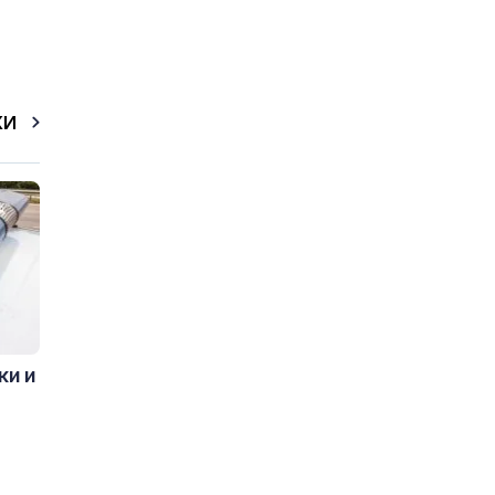
КИ
ки и