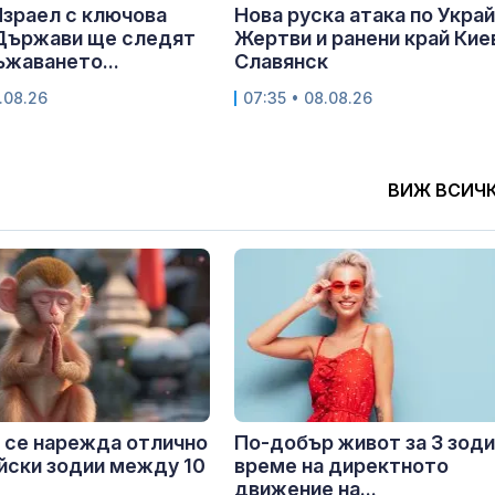
Израел с ключова
Нова руска атака по Украй
 Държави ще следят
Жертви и ранени край Кие
ъжаването...
Славянск
.08.26
07:35 • 08.08.26
ВИЖ ВСИЧ
 се нарежда отлично
По-добър живот за 3 зоди
айски зодии между 10
време на директното
движение на...