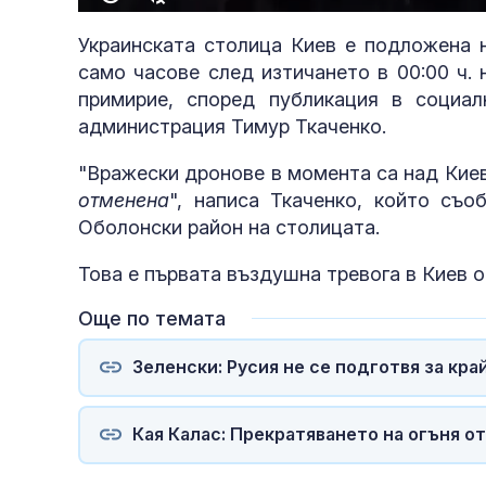
Украинската столица Киев е подложена н
само часове след изтичането в 00:00 ч.
примирие, според публикация в социа
администрация Тимур Ткаченко.
"Вражески дронове в момента са над Кие
отменена
", написа Ткаченко, който съ
Оболонски район на столицата.
Това е първата въздушна тревога в Киев о
Още по темата
Зеленски: Русия не се подготвя за кра
Кая Калас: Прекратяването на огъня от