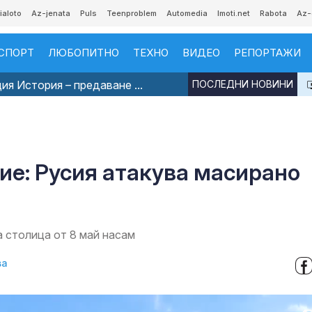
ialoto
Az-jenata
Puls
Teenproblem
Automedia
Imoti.net
Rabota
Az-
СПОРТ
ЛЮБОПИТНО
ТЕХНО
ВИДЕО
РЕПОРТАЖИ
я История – предаване ...
ПОСЛЕДНИ НОВИНИ
ие: Русия атакува масирано
а столица от 8 май насам
ва