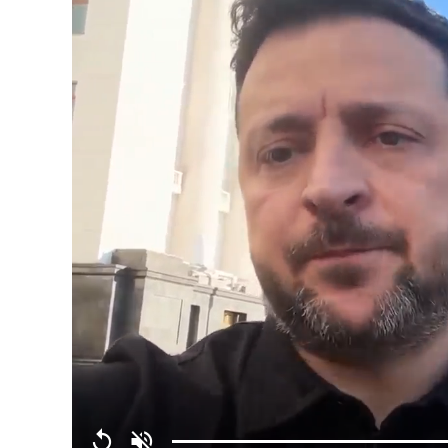
Replay
Unmute