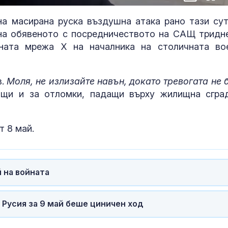
100.00%
in-
Picture
Time
а масирана руска въздушна атака рано тази сут
 на обявеното с посредничеството на САЩ тридн
лната мрежа X на началника на столичната во
в.
Моля, не излизайте навън, докато тревогата не 
общи и за отломки, падащи върху жилищна сгра
т 8 май.
Променят движението
Топлинен удар
на пет трамвая от
дехидратация
днес до 30 август
кърмачета: к
й на войната
трябва да зн
родителите
Испания предаде на
Кървене след
 Русия за 9 май беше циничен ход
Германия 70-годишен
трябва ли да 
заподозрян за банков
притеснявам