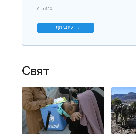
0
от 500
ДОБАВИ
Свят