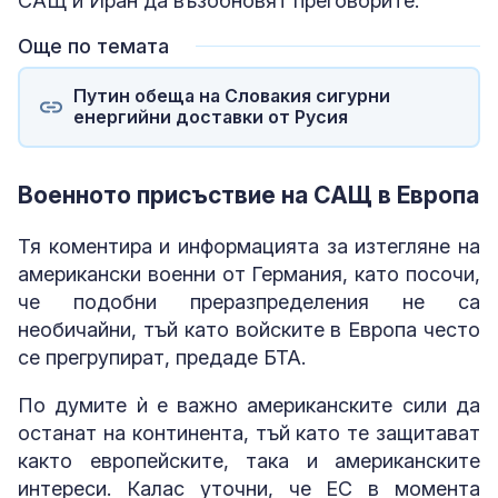
САЩ и Иран да възобновят преговорите.
Още по темата
Путин обеща на Словакия сигурни
енергийни доставки от Русия
Военното присъствие на САЩ в Европа
Тя коментира и информацията за изтегляне на
американски военни от Германия, като посочи,
че подобни преразпределения не са
необичайни, тъй като войските в Европа често
се прегрупират, предаде БТА.
По думите ѝ е важно американските сили да
останат на континента, тъй като те защитават
както европейските, така и американските
интереси. Калас уточни, че ЕС в момента