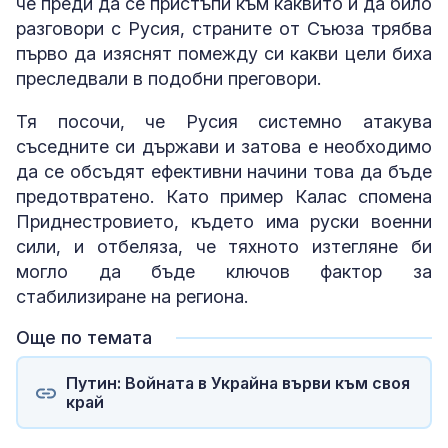
че преди да се пристъпи към каквито и да било
разговори с Русия, страните от Съюза трябва
първо да изяснят помежду си какви цели биха
преследвали в подобни преговори.
Тя посочи, че Русия системно атакува
съседните си държави и затова е необходимо
да се обсъдят ефективни начини това да бъде
предотвратено. Като пример Калас спомена
Приднестровието, където има руски военни
сили, и отбеляза, че тяхното изтегляне би
могло да бъде ключов фактор за
стабилизиране на региона.
Още по темата
Путин: Войната в Украйна върви към своя
край