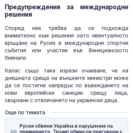
Предупреждения за международни
решения
Според нея трябва да се подхожда
внимателно към решения като евентуалното
връщане на Русия в международни спортни
събития или участие във Венецианското
биенале.
Калас също така изрази очакване, че на
днешната среща на външните министри може
да се постигне напредък по въвеждането на
нови европейски санкции срещу лица,
свързани с отвличането на украински деца.
Още по темата
Русия обвини Украйна в нарушение на
примирието, Тръмп обмисля преговори с