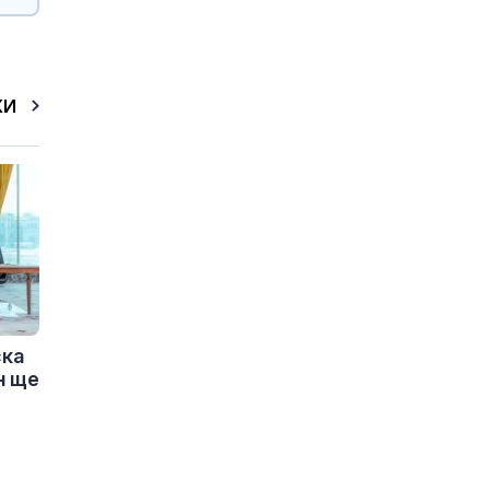
КИ
ска
н ще