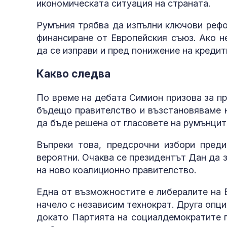
икономическата ситуация на страната.
Румъния трябва да изпълни ключови рефо
финансиране от Европейския съюз. Ако н
да се изправи и пред понижение на кредит
Какво следва
По време на дебата Симион призова за п
бъдещо правителство и възстановяваме 
да бъде решена от гласовете на румънцит
Въпреки това, предсрочни избори преди
вероятни. Очаква се президентът Дан да 
на ново коалиционно правителство.
Една от възможностите е либералите на 
начело с независим технократ. Друга опц
докато Партията на социалдемократите п