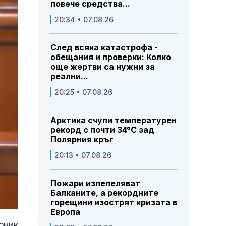
повече средства...
20:34 • 07.08.26
След всяка катастрофа -
обещания и проверки: Колко
още жертви са нужни за
реални...
20:25 • 07.08.26
Арктика счупи температурен
рекорд с почти 34°C зад
Полярния кръг
20:13 • 07.08.26
Пожари изпепеляват
Балканите, а рекордните
горещини изострят кризата в
Европа
рник