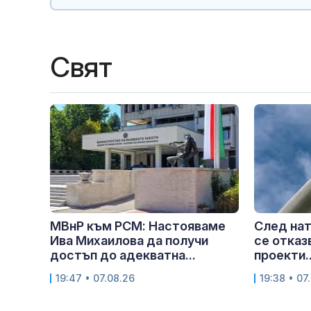
Свят
МВнР към РСМ: Настояваме
След нат
Ива Михаилова да получи
се отказ
достъп до адекватна...
проекти..
19:47 • 07.08.26
19:38 • 07