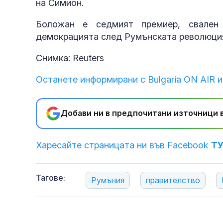
на Симион.
Боложан е седмият премиер, свален
демокрацията след Румънската революци
Снимка: Reuters
Останете информирани с Bulgaria ON AIR и
Добави ни в предпочитани източници в
Харесайте страницата ни във Facebook
Т
Тагове:
Румъния
правителство