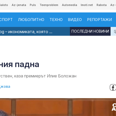
ialoto
Az-jenata
Puls
Teenproblem
Automedia
Imoti.net
Rabota
Az-
СПОРТ
ЛЮБОПИТНО
ТЕХНО
ВИДЕО
РЕПОРТАЖИ
g – икономиката, която ...
ПОСЛЕДНИ НОВИНИ
ния падна
куствен, каза премиерът Илие Боложан
джова