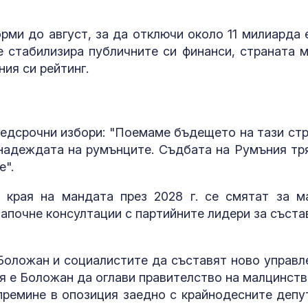
рми до август, за да отключи около 11 милиарда 
е стабилизира публичните си финанси, страната 
ния си рейтинг.
редсрочни избори: "Поемаме бъдещето на тази стр
надеждата на румънците. Съдбата на Румъния тр
е".
 края на мандата през 2028 г. се смятат за м
започне консултации с партийните лидери за съста
Боложан и социалистите да съставят ново управл
ия е Боложан да оглави правителство на малцинств
ремине в опозиция заедно с крайнодесните депу