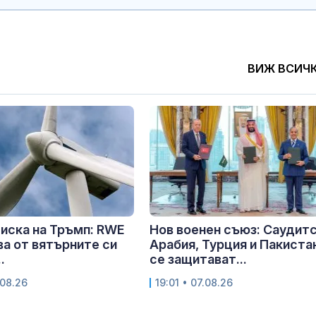
ВИЖ ВСИЧ
иска на Тръмп: RWE
Нов военен съюз: Саудит
ва от вятърните си
Арабия, Турция и Пакиста
.
се защитават...
.08.26
19:01 • 07.08.26