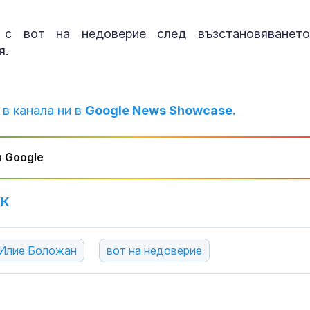
 с вот на недоверие след възстановяванет
я.
 в канала ни в
Google News Showcase.
 Google
УК
Илие Боложан
вот на недоверие