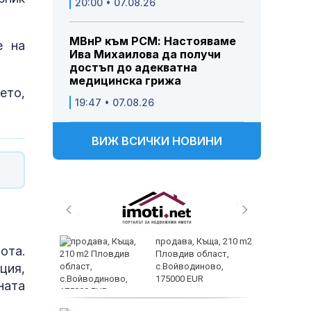
20:00 • 07.08.26
МВнР към РСМ: Настояваме
е на
Ива Михаилова да получи
достъп до адекватна
медицинска грижа
ето,
19:47 • 07.08.26
ВИЖ ВСИЧКИ НОВИНИ
 и
продава, Къща, 210 m2
ота.
 при
Пловдив област,
акво
с.Войводиново,
ция,
аят
175000 EUR
ната
астерои