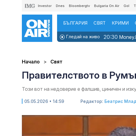
Investor
Dnes
Bloombergtv
Bulgaria On Air
Gol
T
БЪЛГАРИЯ
СВЯТ
КРИМИ
20:30
Гледай на живо
Money.b
Начало
Свят
Правителството в Румъ
Този вот на недоверие е фалшив, циничен и из
05.05.2026 • 14:59
Редактор:
Беатрис Мла