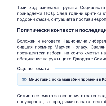
Този ход изненада групата Социалисти
принадлежи ПСД. След години критики к
подобни съюзи, ситуацията постави евро
Политически контекст и последиц
Боложан и неговата Национална либералн
бившия премиер Марчел Чолаку. Свалян
президентски избори, на които кметът н
обединение на румънците Джордже Симио
Още по темата
Мицотакис иска мащабни промени в Ко
Симион се смята за основния стратег зад
популярност, а продължителната нест