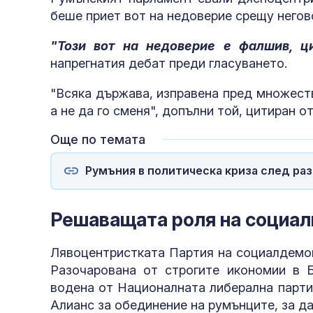
беше приет вот на недоверие срещу негов
"Този вот на недоверие е фалшив, ц
напрегнатия дебат преди гласуването.
"Всяка държава, изправена пред множеств
а не да го сменя", допълни той, цитиран от
Още по темата
Румъния в политическа криза след ра
Решаващата роля на социал
Лявоцентристката Партия на социалдемок
Разочарована от строгите икономии в Б
водена от Националната либерална парти
Алианс за обединение на румънците, за да