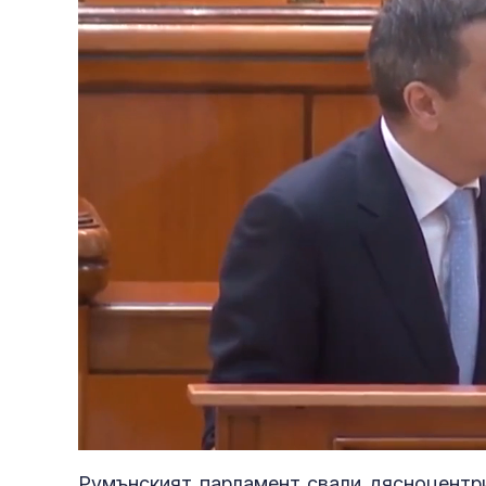
Unmute
Румънският парламент свали дясноцентри