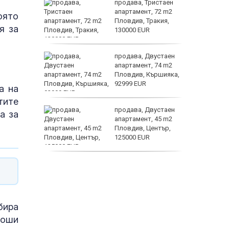
 секс –
продава, Тристаен
се
апартамент, 72 m2
оято
е?
Пловдив, Тракия,
я за
130000 EUR
ината
продава, Двустаен
та са
апартамент, 74 m2
о
Пловдив, Кършияка,
 първите
92999 EUR
а на
Полярни
тите
нят
продава, Двустаен
а за
предване
апартамент, 45 m2
?
Пловдив, Център,
125000 EUR
Terafab
продава, Тристаен
апартамент, 91 m2
Пловдив, Център,
179000 EUR
бира
лоши