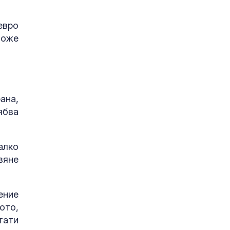
евро
може
ана,
ябва
алко
вяне
ение
ото,
тати