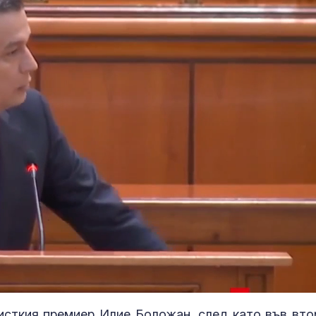
Loaded
:
100.00%
сткия премиер Илие Боложан, след като във вто