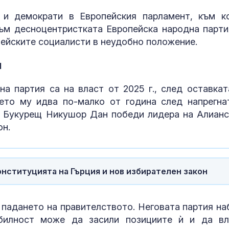
Антонио Бандерас:
Кървене след
Инфарктът е най-
трябва ли да 
 и демократи в Европейския парламент, към к
доброто нещо, което
притеснявам
ъм десноцентристката Европейска народна парти
ми се случи
пейските социалисти в неудобно положение.
Чуждестранни бойци
Почти полов
и
от 72 държави
бебета по све
помагат на Украйна да
изключителн
попълва редиците си
кърмени през
а партия са на власт от 2025 г., след оставкат
шест месеца
ето му идва по-малко от година след напрегна
Близо 34°C измериха
Как се проме
а Букурещ Никушор Дан победи лидера на Алианс
зад Полярния кръг
костите с на
н.
на възрастта
нституцията на Гърция и нов избирателен закон
 падането на правителството. Неговата партия на
абилност може да засили позициите ѝ и да в