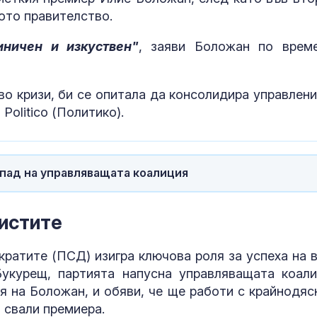
ото правителство.
иничен и изкуствен"
, заяви Боложан по врем
о кризи, би се опитала да консолидира управлени
 Politico (Политико).
зпад на управляващата коалиция
истите
Администрацията на
Топлинен удар
ратите (ПСД) изигра ключова роля за успеха на в
Тръмп разсекрети
дехидратация
нови документи за
кърмачета: к
укурещ, партията напусна управляващата коали
НЛО
трябва да зн
я на Боложан, и обяви, че ще работи с крайнодяс
родителите
 свали премиера.