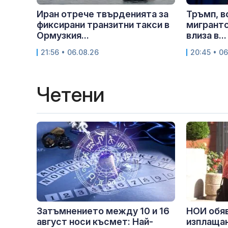
Иран отрече твърденията за
Тръмп, в
фиксирани транзитни такси в
мигрантс
Ормузкия...
влиза в...
21:56 • 06.08.26
20:45 • 06
Четени
Затъмнението между 10 и 16
НОИ обяв
август носи късмет: Най-
изплащан