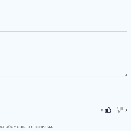
0
0
 освобождаваш е цинизъм.