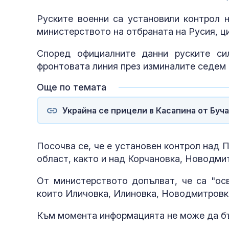
Руските военни са установили контрол 
министерството на отбраната на Русия, ци
Според официалните данни руските си
фронтовата линия през изминалите седем 
Още по темата
Украйна се прицели в Касапина от Буча
Посочва се, че е установен контрол над 
област, както и над Корчановка, Новодми
От министерството допълват, че са "ос
които Иличовка, Илиновка, Новодмитровка
Към момента информацията не може да бъ