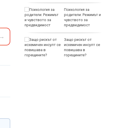
Z-10 за
Психология за
родители: Режимът и
чувството за
тренират
предвидимост
EUR
→
между
Защо рискът от
а се
исхемичен инсулт се
 един
повишава в
горещините?
800 EUR