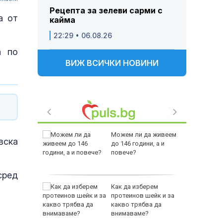
Рецепта за зелеви сарми с
а от
кайма
22:29 • 06.08.26
а по
ВИЖ ВСИЧКИ НОВИНИ
-400
Можем ли да живеем
вска
ваща се
до 146 години, а и
повече?
лство за
сред
 Пратиха
Как да изберем
ката”
протеинов шейк и за
 облечен
какво трябва да
ЕО 16+)
внимаваме?