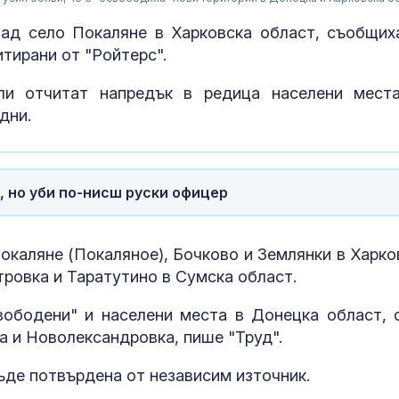
над село Покаляне в Харковска област, съобщих
тирани от "Ройтерс".
ли отчитат напредък в редица населени мест
дни.
, но уби по-нисш руски офицер
Искандер и С
Покаляне (Покаляное), Бочково и Землянки в Харко
срещу изчерп
тровка и Таратутино в Сумска област.
ПВО: Ново
предизвикате
Украйна
вободени" и населени места в Донецка област, 
 и Новолександровка, пише "Труд".
За наказание:
в “месомелач
руски войник
де потвърдена от независим източник.
в рокля (ВИД