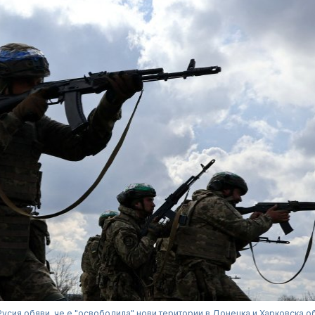
Русия обяви, че е "освободила" нови територии в Донецка и Харковска о