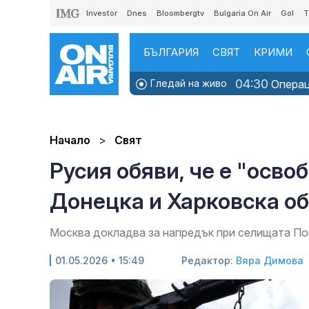
Investor
Dnes
Bloombergtv
Bulgaria On Air
Gol
T
БЪЛГАРИЯ
СВЯТ
КРИМИ
04:30
Гледай на живо
Операци
Начало
Свят
Русия обяви, че е "осво
Донецка и Харковска о
Москва докладва за напредък при селищата По
01.05.2026 • 15:49
Редактор:
Вяра Димова