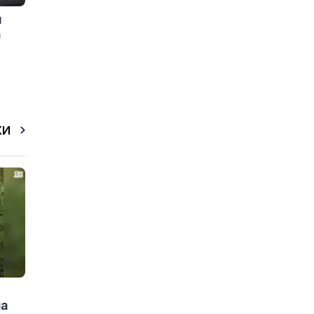
и
а
КИ
на