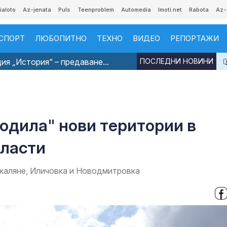
ialoto
Az-jenata
Puls
Teenproblem
Automedia
Imoti.net
Rabota
Az-
СПОРТ
ЛЮБОПИТНО
ТЕХНО
ВИДЕО
РЕПОРТАЖИ
я „История“ – предаване...
ПОСЛЕДНИ НОВИНИ
бодила" нови територии в
бласти
каляне, Иличовка и Новодмитровка