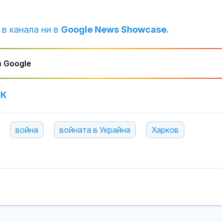
Китай тества 
опасни мисии:
 в канала ни в
Google News Showcase.
щурмовите
хеликоптери 
полети под радара
 Google
Как войните 
Иран и Украйн
превърнаха в
УК
енергиен шок
война
войната в Украйна
Харков