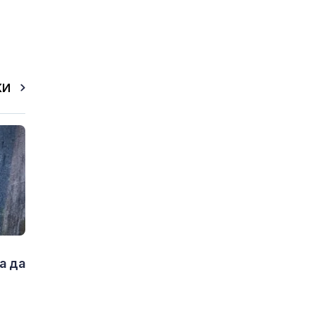
КИ
а да