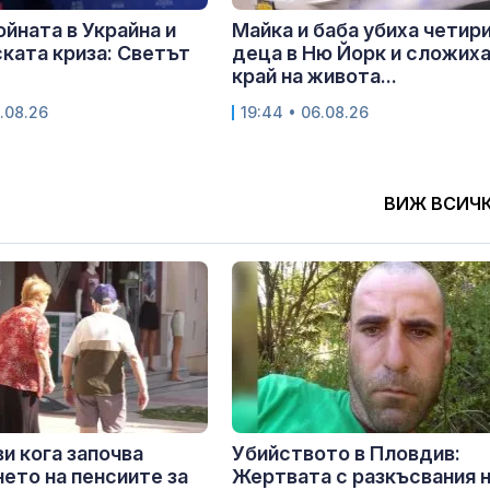
ойната в Украйна и
Майка и баба убиха четир
ката криза: Светът
деца в Ню Йорк и сложих
край на живота...
.08.26
19:44 • 06.08.26
ВИЖ ВСИЧ
и кога започва
Убийството в Пловдив:
ето на пенсиите за
Жертвата с разкъсвания 