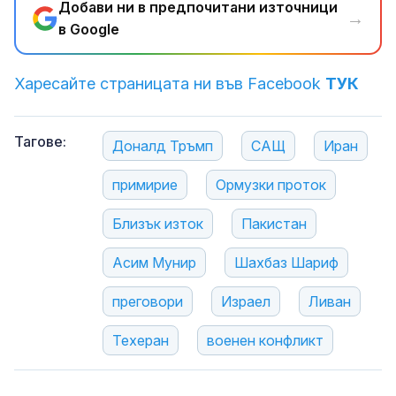
Добави ни в предпочитани източници
→
в Google
Харесайте страницата ни във Facebook
ТУК
Тагове:
Доналд Тръмп
САЩ
Иран
примирие
Ормузки проток
Близък изток
Пакистан
Асим Мунир
Шахбаз Шариф
преговори
Израел
Ливан
Техеран
военен конфликт