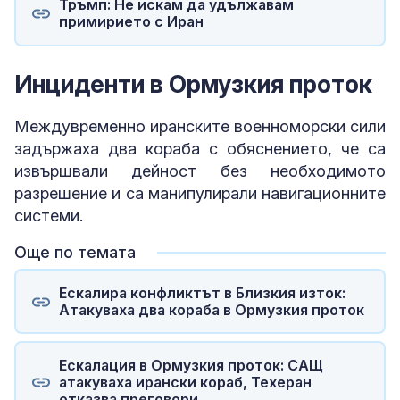
Тръмп: Не искам да удължавам
примирието с Иран
Инциденти в Ормузкия проток
Междувременно иранските военноморски сили
задържаха два кораба с обяснението, че са
извършвали дейност без необходимото
разрешение и са манипулирали навигационните
системи.
Още по темата
Ескалира конфликтът в Близкия изток:
Атакуваха два кораба в Ормузкия проток
Ескалация в Ормузкия проток: САЩ
атакуваха ирански кораб, Техеран
отказва преговори