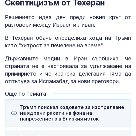
Скептицизъм от Техеран
Решението идва ден преди новия кръг от
разговори между Израел и Ливан.
В Техеран обаче определиха хода на Тръмп
като "хитрост за печелене на време".
Държавните медии в Иран съобщиха, че
страната не е настоявала за удължаване на
примирието и че иранска делегация няма да
отпътува за Исламабад за нови преговори.
Още по темата
Тръмп поискал кодовете за изстрелване
на ядрени ракети на фона на
напрежението в Близкия изток