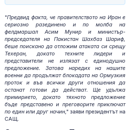
"
Предвид факта, че правителството на Иран е
сериозно разединено и по молба на
фелдмаршал Асим Мунир и министър-
председателя на Пакистан Шахбаз Шариф,
беше поискано да отложим атаката си срещу
Техеран, докато техните лидери и
представители не излязат с единодушно
предложение. Затова наредих на нашите
военни да продължат блокадата на Ормузкия
проток и във всички други отношения да
останат готови да действат. Ще удължа
примирието, докато тяхното предложение
бъде представено и преговорите приключат
по един или друг начин
," заяви президентът на
САЩ.