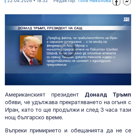
22.04.2026 • 18:32
Редактор:
Толя Николова
Video
Player
is
loading.
Loaded
:
Unmute
27.55%
Американският президент
Доналд Тръмп
обяви, че удължава прекратяването на огъня с
Иран, като то ще продължи и след 3 часа тази
нощ българско време.
Въпреки примирието и обещанията да не се