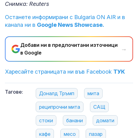
Снимка: Reuters
Останете информирани с Bulgaria ON AIR и в
канала ни в
Google News Showcase.
Добави ни в предпочитани източници
→
в Google
Харесайте страницата ни във Facebook
ТУК
Тагове:
Доналд Тръмп
мита
реципрочни мита
САЩ
стоки
банани
домати
кафе
месо
пазар