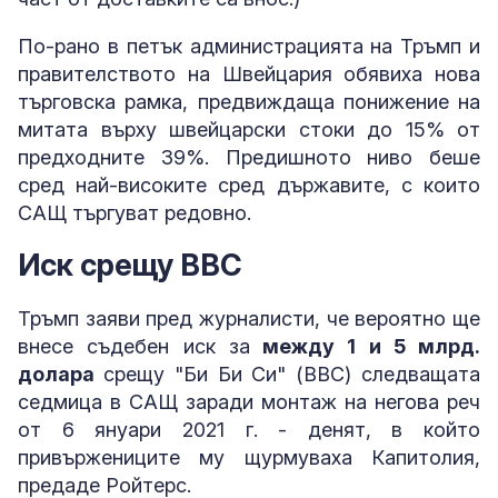
По-рано в петък администрацията на Тръмп и
правителството на Швейцария обявиха нова
търговска рамка, предвиждаща понижение на
митата върху швейцарски стоки до 15% от
предходните 39%. Предишното ниво беше
сред най-високите сред държавите, с които
САЩ търгуват редовно.
Иск срещу BBC
Тръмп заяви пред журналисти, че вероятно ще
внесе съдебен иск за
между 1 и 5 млрд.
долара
срещу "Би Би Си" (BBC) следващата
седмица в САЩ заради монтаж на негова реч
от 6 януари 2021 г. - денят, в който
привържениците му щурмуваха Капитолия,
предаде Ройтерс.