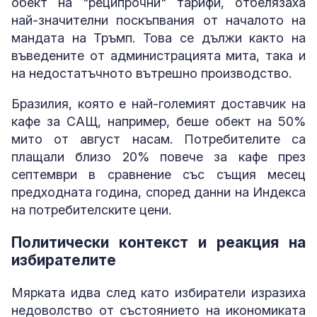
обект на "реципрочни" тарифи, отбелязаха
най-значителни поскъпвания от началото на
мандата на Тръмп. Това се дължи както на
въведените от администрацията мита, така и
на недостатъчното вътрешно производство.
Бразилия, която е най-големият доставчик на
кафе за САЩ, например, беше обект на 50%
мито от август насам. Потребителите са
плащали близо 20% повече за кафе през
септември в сравнение със същия месец
предходната година, според данни на Индекса
на потребителските цени.
Политически контекст и реакция на
избирателите
Мярката идва след като избиратели изразиха
недоволство от състоянието на икономиката