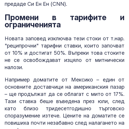
предаде Си Ен Ен (CNN).
Промени в тарифите и
ограниченията
Новата заповед изключва тези стоки от т.нар.
"реципрочни" тарифни ставки, които започват
от 10% и достигат 50%. Въпреки това стоките
не се освобождават изцяло от митнически
налози.
Например доматите от Мексико – един от
основните доставчици на американския пазар
– ще продължат да се облагат с мито от 17%.
Тази ставка беше въведена през юли, след
като близо тридесетгодишно търговско
споразумение изтече. Цените на доматите се
повишиха почти незабавно след налагането на