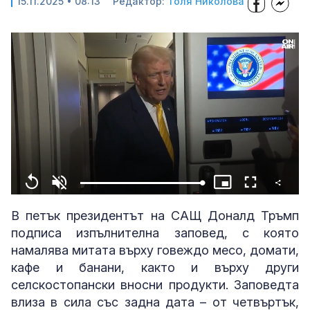
15.11.2025 • 08:13
Редактор:
Толя Николова
Share
Loaded
:
Replay
Unmute
Picture-
Fullscreen
100.00%
in-
Picture
В петък президентът на САЩ Доналд Тръмп
подписа изпълнителна заповед, с която
намалява митата върху говеждо месо, домати,
кафе и банани, както и върху други
селскостопански вносни продукти. Заповедта
влиза в сила със задна дата – от четвъртък,