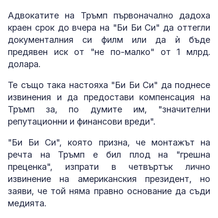
Адвокатите на Тръмп първоначално дадоха
краен срок до вчера на "Би Би Си" да оттегли
документалния си филм или да ѝ бъде
предявен иск от "не по-малко" от 1 млрд.
долара.
Те също така настояха "Би Би Си" да поднесе
извинения и да предостави компенсация на
Тръмп за, по думите им, "значителни
репутационни и финансови вреди".
"Би Би Си", която призна, че монтажът на
речта на Тръмп е бил плод на "грешна
преценка", изпрати в четвъртък лично
извинение на американския президент, но
заяви, че той няма правно основание да съди
медията.