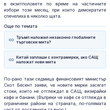
в екзитполовете по време на частичните
избори този месец, при които демократите
спечелиха в няколко щата.
Още по темата
Тръмп наложил незаконно глобалните
търговски мита?
Китай заплаши с контрамерки, ако САЩ
наложат нови мита
По-рано тази седмица финансовият министър
Скот Бесент заяви, че новите мерки засягат
стоки, които не отглеждат в САЩ, визирайки
кафе и банани. (Въпреки че кафе се отглежда в
ограничени райони на страната, по-голямата
част от доставките са внос.)