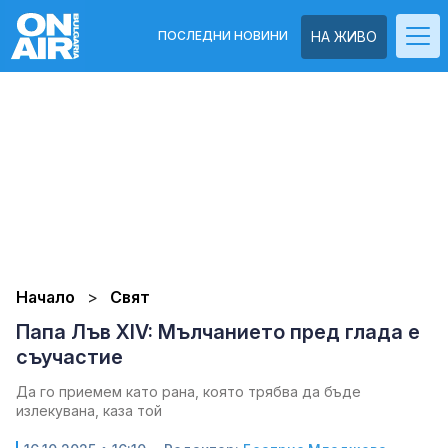
ПОСЛЕДНИ НОВИНИ
НА ЖИВО
Начало
Свят
Папа Лъв XIV: Мълчанието пред глада е
съучастие
Да го приемем като рана, която трябва да бъде
излекувана, каза той