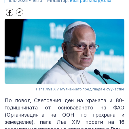
16.10.2025 • 16:10
Редактор:
Беатрис Младжова
Папа Лъв XIV: Мълчанието пред глада е съучастие
По повод Световния ден на храната и 80-
годишнината от основаването на ФАО
(Организацията на ООН по прехрана и
земеделие), папа Лъв XIV посети на 16