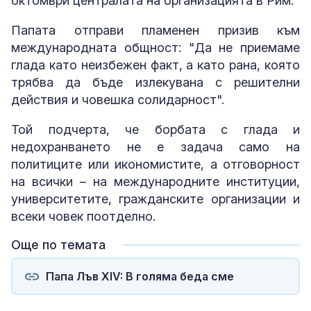
октомври централата на организацията в Рим.
Папата отправи пламенен призив към
международната общност: "Да не приемаме
глада като неизбежен факт, а като рана, която
трябва да бъде излекувана с решителни
действия и човешка солидарност".
Той подчерта, че борбата с глада и
недохранването не е задача само на
политиците или икономистите, а отговорност
на всички – на международните институции,
университетите, гражданските организации и
всеки човек поотделно.
Още по темата
Папа Лъв XIV: В голяма беда сме