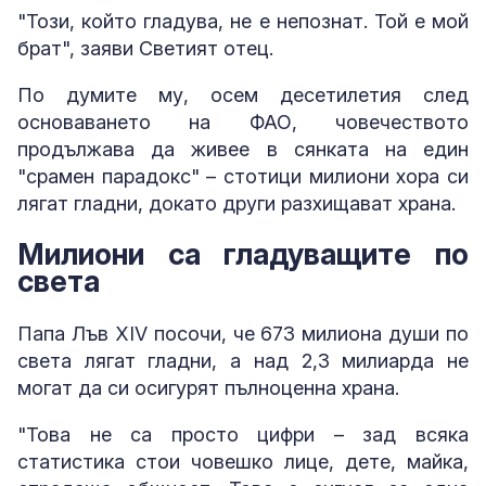
"Този, който гладува, не е непознат. Той е мой
брат", заяви Светият отец.
По думите му, осем десетилетия след
основаването на ФАО, човечеството
продължава да живее в сянката на един
"срамен парадокс" – стотици милиони хора си
лягат гладни, докато други разхищават храна.
Милиони са гладуващите по
света
Папа Лъв XIV посочи, че 673 милиона души по
света лягат гладни, а над 2,3 милиарда не
могат да си осигурят пълноценна храна.
"Това не са просто цифри – зад всяка
статистика стои човешко лице, дете, майка,