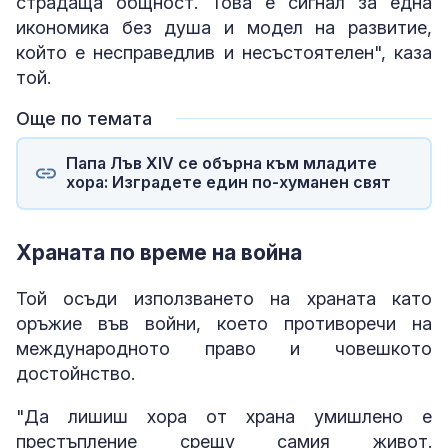
страдаща общност. Това е сигнал за една
икономика без душа и модел на развитие,
който е несправедлив и несъстоятелен", каза
той.
Още по темата
Папа Лъв XIV се обърна към младите
хора: Изградете един по-хуманен свят
Храната по време на война
Той осъди използването на храната като
оръжие във войни, което противоречи на
международното право и човешкото
достойнство.
"Да лишиш хора от храна умишлено е
престъпление срещу самия живот.