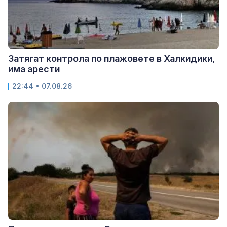
Затягат контрола по плажовете в Халкидики,
има арести
22:44 • 07.08.26