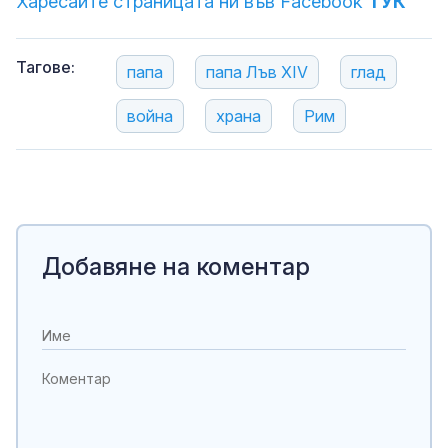
Харесайте страницата ни във Facebook
ТУК
Тагове:
папа
папа Лъв XIV
глад
война
храна
Рим
Добавяне на коментар