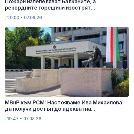
Пожари изпепеляват Балканите, а
рекордните горещини изострят...
20:00 • 07.08.26
МВнР към РСМ: Настояваме Ива Михаилова
да получи достъп до адекватна...
19:47 • 07.08.26