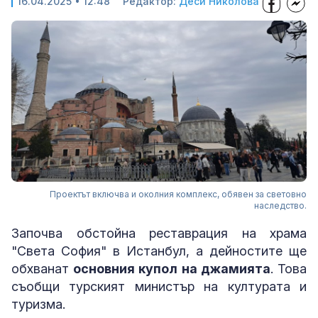
16.04.2025 • 12:48
Редактор:
Деси Николова
Проектът включва и околния комплекс, обявен за световно
наследство.
Започва обстойна реставрация на храма
"Света София" в Истанбул, а дейностите ще
обхванат
основния купол на джамията
. Това
съобщи турският министър на културата и
туризма.