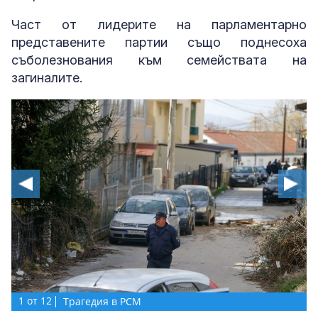
Част от лидерите на парламентарно
представените партии също поднесоха
съболезнования към семействата на
загиналите.
1
1
1
1
1
1
1
1
1
1
1
от
от
от
от
от
от
от
от
от
от
от
12
12
12
12
12
12
12
12
12
12
12
Трагедия в РСМ
Трагедия в РСМ
Трагедия в РСМ
Трагедия в РСМ
Трагедия в РСМ
Трагедия в РСМ
Трагедия в РСМ
Трагедия в РСМ
Трагедия в РСМ
Трагедия в РСМ
Трагедия в РСМ
1
от
12
Трагедия в РСМ