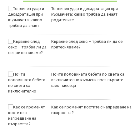
Топлинен удар и дехидратация при
кърмачета: какво трябва да знаят
родителите
Кървене след секс – трябва ли да се
притесняваме?
Почти половината бебета по света са
изключително кърмени през първите
шест месеца
Как се променят костите с напредване на
възрастта?