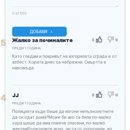
0
от 500
ДОБАВИ
Жалко за починалите
5
0
0
ПРЕДИ 1 ГОДИНА
Като гледам и покривът на изгорялата сграда е от
азбест. Хората днес са небрежни. Смъртта е
навсякъде.
JJ
4
0
0
ПРЕДИ 1 ГОДИНА
Полицията къде беше да изгони непълнолетните
да си одат дома?Може би ако са били по-малко
хора щеше да има повече спасени, по-малко
жертвиРодителите ясно, че са го допуснали, но