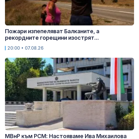
Пожари изпепеляват Балканите, а
рекордните горещини изострят...
20:00 • 07.08.26
МВнР към РСМ: Настояваме Ива Михаилова