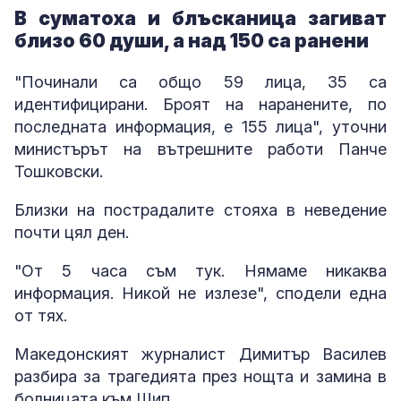
В суматоха и блъсканица загиват
близо 60 души, а над 150 са ранени
"Починали са общо 59 лица, 35 са
идентифицирани. Броят на наранените, по
последната информация, е 155 лица", уточни
министърът на вътрешните работи Панче
Тошковски.
Близки на пострадалите стояха в неведение
почти цял ден.
"От 5 часа съм тук. Нямаме никаква
информация. Никой не излезе", сподели една
от тях.
Македонският журналист Димитър Василев
разбира за трагедията през нощта и замина в
болницата към Щип.