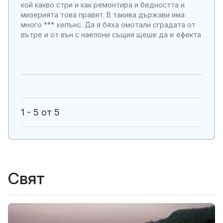
кой какво стри и как ремонтира и бедността и
мизерията това правят. В такива държави има
много *** хепънс. Да я бяха омотали сградата от
вътре и от вън с наелони същия щеше да е ефекта
1 - 5 от 5
Свят