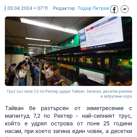
03.04.2024 • 07:11
Редактор:
Тодор Петров
Трус със сила 7,2 по Рихтер удари Тайван: Загинал, десетки ранени
и затрупани хора
Тайван бе разтърсен от земетресение с
магнитуд 7,2 по Рихтер - най-силният трус,
който е удрял острова от поне 25 години
насам, при което загина един човек, а десетки