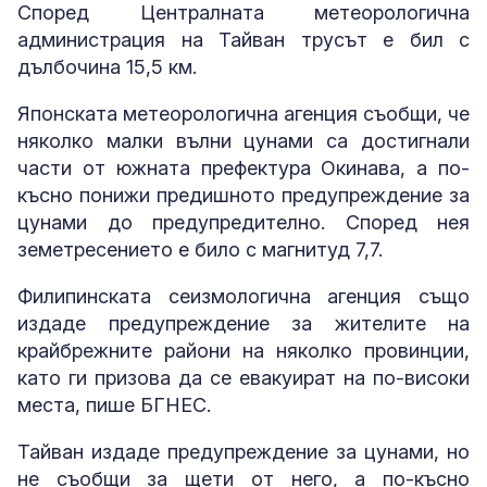
Според Централната метеорологична
администрация на Тайван трусът е бил с
дълбочина 15,5 км.
Японската метеорологична агенция съобщи, че
няколко малки вълни цунами са достигнали
части от южната префектура Окинава, а по-
късно понижи предишното предупреждение за
цунами до предупредително. Според нея
земетресението е било с магнитуд 7,7.
Филипинската сеизмологична агенция също
издаде предупреждение за жителите на
крайбрежните райони на няколко провинции,
като ги призова да се евакуират на по-високи
места, пише БГНЕС.
Тайван издаде предупреждение за цунами, но
не съобщи за щети от него, а по-късно