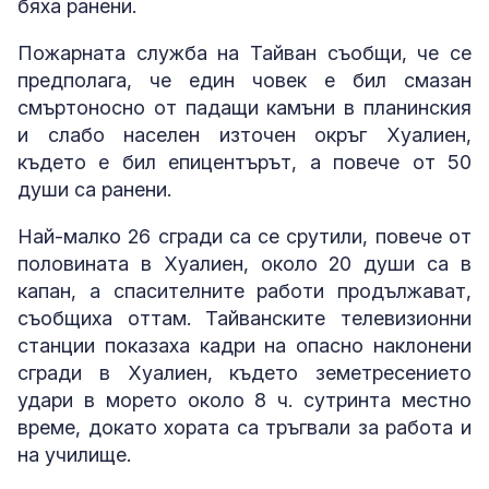
бяха ранени.
Пожарната служба на Тайван съобщи, че се
предполага, че един човек е бил смазан
смъртоносно от падащи камъни в планинския
и слабо населен източен окръг Хуалиен,
където е бил епицентърът, а повече от 50
души са ранени.
Най-малко 26 сгради са се срутили, повече от
половината в Хуалиен, около 20 души са в
капан, а спасителните работи продължават,
съобщиха оттам. Тайванските телевизионни
станции показаха кадри на опасно наклонени
сгради в Хуалиен, където земетресението
удари в морето около 8 ч. сутринта местно
време, докато хората са тръгвали за работа и
на училище.