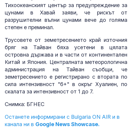
Тихоокеанският център за предупреждение за
цунами в Хавай заяви, че рискът от
разрушителни вълни цунами вече до голяма
степен е преминал.
Трусовете от земетресението край източния
бряг на Тайван бяха усетени в цялата
островна държава и в части от континентален
Китай и Япония. Централната метеорологична
администрация на Тайван съобщи, че
земетресението е регистрирано с втората по
сила интензивност "6+" в окръг Хуалиен, по
скалата за интензивност от 1 до 7.
Снимка: БГНЕС
Останете информирани с Bulgaria ON AIR и в
канала ни в
Google News Showcase.