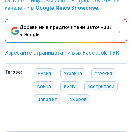
Останете информирани с Bulgaria ON AIR и в
канала ни в
Google News Showcase.
Добави ни в предпочитани източници
→
в Google
Харесайте страницата ни във Facebook
ТУК
Тагове:
Русия
Украйна
оръжия
война
Киев
боеприпаси
Западът
Умеров