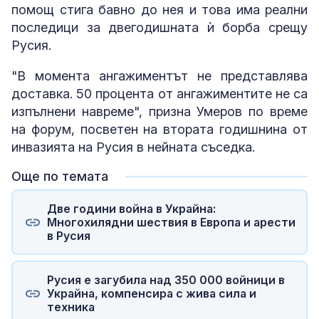
помощ стига бавно до нея и това има реални
последици за двегодишната ѝ борба срещу
Русия.
"В момента ангажиментът не представлява
доставка. 50 процента от ангажиментите не са
изпълнени навреме", призна Умеров по време
на форум, посветен на втората годишнина от
инвазията на Русия в нейната съседка.
Още по темата
Две години война в Украйна:
Многохилядни шествия в Европа и арести
в Русия
Русия е загубила над 350 000 войници в
Украйна, компенсира с жива сила и
техника