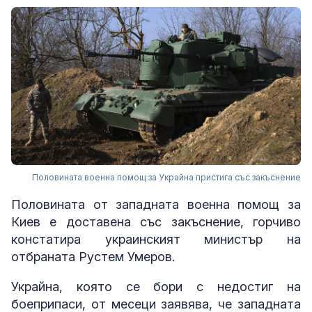
Половината военна помощ за Украйна пристига със закъснение
Половината от западната военна помощ за
Киев е доставена със закъснение, горчиво
констатира украинският министър на
отбраната Рустем Умеров.
Украйна, която се бори с недостиг на
боеприпаси, от месеци заявява, че западната