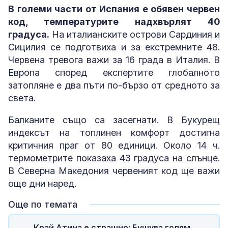
В големи части от Испания е обявен червен
код, температурите надхвърлят 40
градуса.
На италианските острови Сардиния и
Сицилия се подготвиха и за екстремните 48.
Червена тревога важи за 16 града в Италия. В
Европа според експертите глобалното
затопляне е два пъти по-бързо от средното за
света.
Балканите също са засегнати. В Букурещ
индексът на топлинен комфорт достигна
критичния праг от 80 единици. Около 14 ч.
термометрите показаха 43 градуса на слънце.
В Северна Македония червеният код ще важи
още дни наред.
Още по темата
Край Атина е страшно: Бушува голям