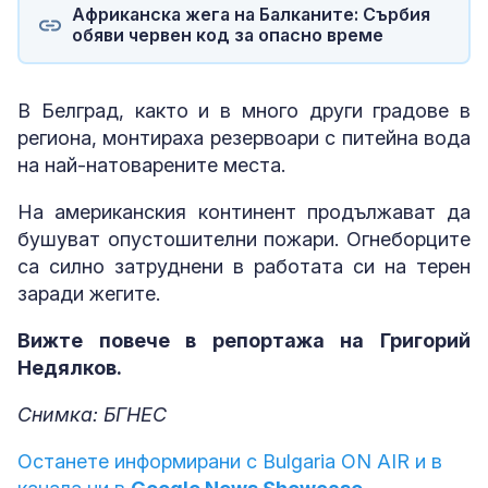
Африканска жега на Балканите: Сърбия
обяви червен код за опасно време
В Белград, както и в много други градове в
региона, монтираха резервоари с питейна вода
на най-натоварените места.
На американския континент продължават да
бушуват опустошителни пожари. Огнеборците
са силно затруднени в работата си на терен
заради жегите.
Вижте повече в репортажа на Григорий
Недялков.
Снимка: БГНЕС
Останете информирани с Bulgaria ON AIR и в