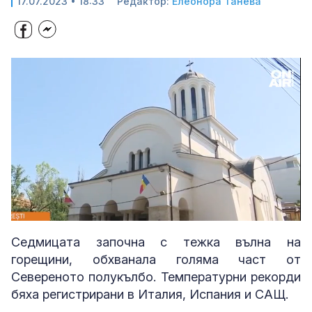
17.07.2023 • 18:33
Редактор:
Елеонора Танева
Loaded
:
Unmute
57.14%
Седмицата започна с тежка вълна на
горещини, обхванала голяма част от
Севереното полукълбо. Температурни рекорди
бяха регистрирани в Италия, Испания и САЩ.