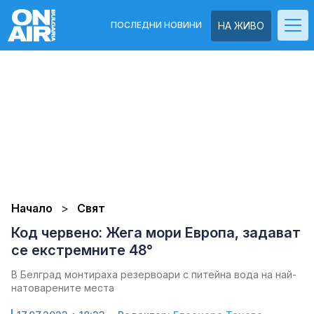
ПОСЛЕДНИ НОВИНИ
НА ЖИВО
Начало
Свят
Код червено: Жега мори Европа, задават
се екстремните 48°
В Белград монтираха резервоари с питейна вода на най-
натоварените места