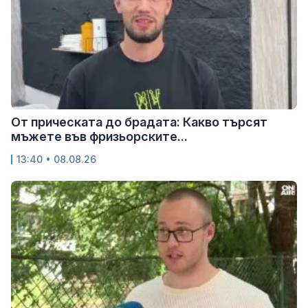
От прическата до брадата: Какво търсят
мъжете във фризьорските...
13:40 • 08.08.26