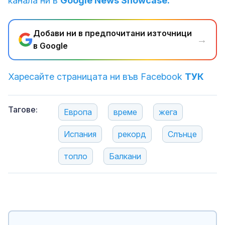
канала ни в
Google News Showcase.
Добави ни в предпочитани източници
→
в Google
Харесайте страницата ни във Facebook
ТУК
Тагове:
Европа
време
жега
Испания
рекорд
Слънце
топло
Балкани