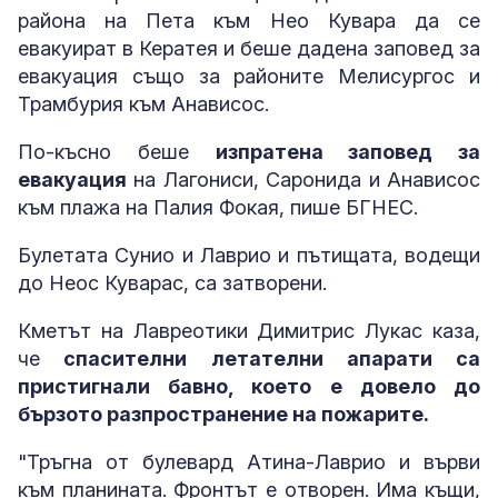
района на Пета към Нео Кувара да се
евакуират в Кератея и беше дадена заповед за
евакуация също за районите Мелисургос и
Трамбурия към Анависос.
По-късно беше
изпратена заповед за
евакуация
на Лагониси, Саронида и Анависос
към плажа на Палия Фокая, пише БГНЕС.
Булетата Сунио и Лаврио и пътищата, водещи
до Неос Куварас, са затворени.
Кметът на Лавреотики Димитрис Лукас каза,
че
спасителни летателни апарати са
пристигнали бавно, което е довело до
бързото разпространение на пожарите.
"Тръгна от булевард Атина-Лаврио и върви
към планината. Фронтът е отворен. Има къщи,