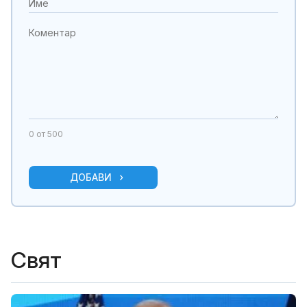
0
от 500
ДОБАВИ
Свят