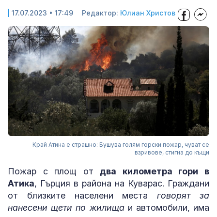
17.07.2023 • 17:49
Редактор:
Юлиан Христов
Край Атина е страшно: Бушува голям горски пожар, чуват се
взривове, стигна до къщи
Пожар с площ от
два километра гори в
Атика
, Гърция в района на Куварас. Граждани
от близките населени места
говорят за
нанесени щети по жилища
и автомобили, има