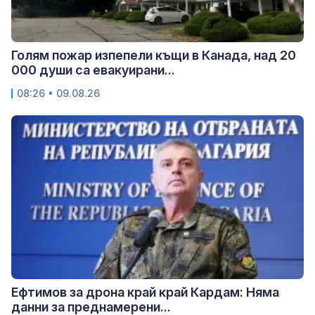
Голям пожар изпепели къщи в Канада, над 20
000 души са евакуирани...
08:26 • 09.08.26
Ефтимов за дрона край край Кардам: Няма
данни за преднамерени...