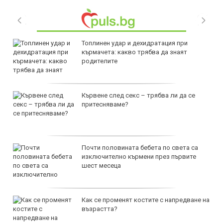
Топлинен удар и дехидратация при
кърмачета: какво трябва да знаят
родителите
Кървене след секс – трябва ли да се
притесняваме?
Почти половината бебета по света са
изключително кърмени през първите
шест месеца
Как се променят костите с напредване на
възрастта?