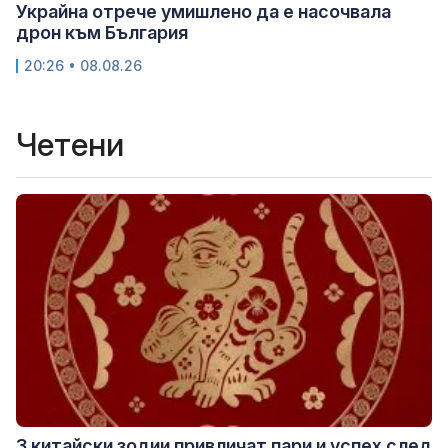
Украйна отрече умишлено да е насочвала
дрон към България
20:26 • 08.08.26
Четени
3 китайски зодии привличат пари и успех след