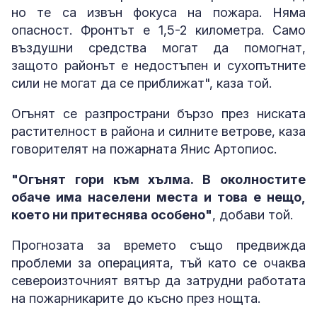
но те са извън фокуса на пожара. Няма
опасност. Фронтът е 1,5-2 километра. Само
въздушни средства могат да помогнат,
защото районът е недостъпен и сухопътните
сили не могат да се приближат", каза той.
Огънят се разпространи бързо през ниската
растителност в района и силните ветрове, каза
говорителят на пожарната Янис Артопиос.
"Огънят гори към хълма. В околностите
обаче има населени места и това е нещо,
което ни притеснява особено"
, добави той.
Прогнозата за времето също предвижда
проблеми за операцията, тъй като се очаква
североизточният вятър да затрудни работата
на пожарникарите до късно през нощта.