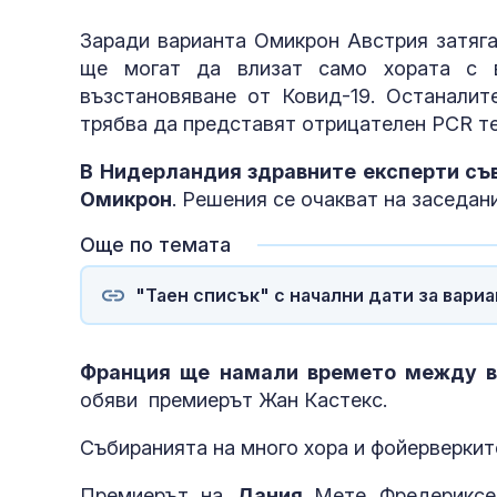
Заради варианта Омикрон Австрия затяга
ще могат да влизат само хората с в
възстановяване от Ковид-19. Останалит
трябва да представят отрицателен PCR те
В Нидерландия здравните експерти съ
Омикрон
. Решения се очакват на заседан
Още по темата
"Таен списък" с начални дати за вари
Франция ще намали времето между вт
обяви премиерът Жан Кастекс.
Събиранията на много хора и фойерверкит
Премиерът на
Дания
Мете Фредериксе