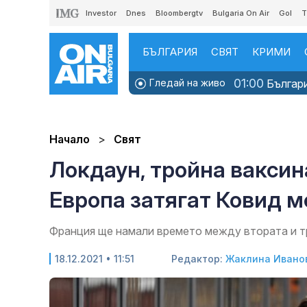
Investor
Dnes
Bloombergtv
Bulgaria On Air
Gol
T
БЪЛГАРИЯ
СВЯТ
КРИМИ
01:00
Гледай на живо
Българи
Начало
Свят
Локдаун, тройна ваксин
Европа затягат Ковид 
Франция ще намали времето между втората и т
18.12.2021 • 11:51
Редактор:
Жаклина Ивано