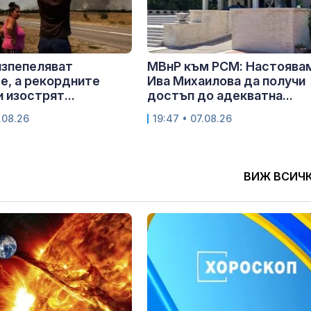
изпепеляват
МВнР към РСМ: Настоява
е, а рекордните
Ива Михаилова да получи
 изострят...
достъп до адекватна...
.08.26
19:47 • 07.08.26
ВИЖ ВСИЧ