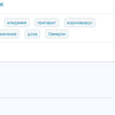
УК
епидемия
препарат
коронавирус
аничения
доза
Омикрон