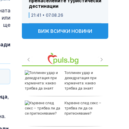
пренаселените туристически
дестинации
ната
21:41 • 07.08.26
 или
, ще
ВИЖ ВСИЧКИ НОВИНИ
ради
е
Топлинен удар и
като
дехидратация при
а
кърмачета: какво
слуги
трябва да знаят
родителите
еца
,
Кървене след секс –
родава
трябва ли да се
ат за 22
притесняваме?
на.
али,