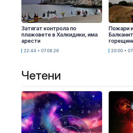
Затягат контрола по
Пожари 
плажовете в Халкидики, има
Балканит
арести
горещини
22:44 • 07.08.26
20:00 • 07
Четени