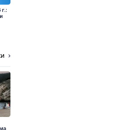
г.:
и
КИ
има