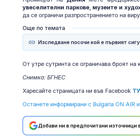
увеселителни паркове, музеите и худо
да се ограничи разпространението на вир
Още по темата
Изследване посочи кой е първият сиг
От утре сутринта се ограничава броят на 
Снимка: БГНЕС
Харесайте страницата ни във Facebook
Т
Останете информирани с Bulgaria ON AIR и
Добави ни в предпочитани източници в