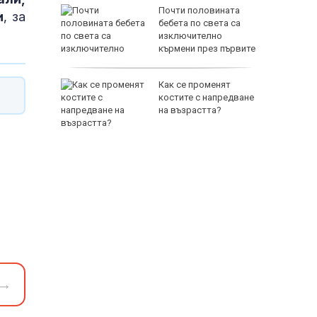
зни -
Почти половината
и
, за
ои за
бебета по света са
изключително
кърмени през първите
шест месеца
и
Как се променят
ловдив с
костите с напредване
на възрастта?
→