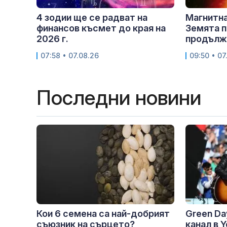
4 зодии ще се радват на
Магнитна
финансов късмет до края на
Земята п
2026 г.
продължи
07:58 • 07.08.26
09:50 • 07
Последни новини
Кои 6 семена са най-добрият
Green Da
съюзник на сърцето?
канал в 