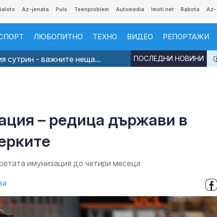
ialoto
Az-jenata
Puls
Teenproblem
Automedia
Imoti.net
Rabota
Az-
СПОРТ
ЛЮБОПИТНО
ТЕХНО
ВИДЕО
РЕПОРТАЖИ
я сутрин - важните неща...
ПОСЛЕДНИ НОВИНИ
ация – редица държави в
мерките
ретата имунизация до четири месеца
ва