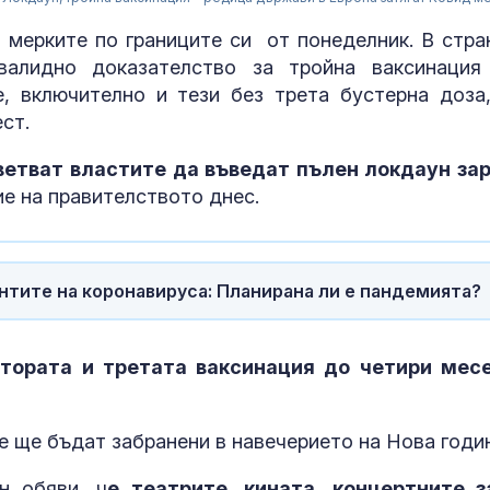
 мерките по границите си от понеделник. В стра
алидно доказателство за тройна ваксинация
е, включително и тези без трета бустерна доза
ст.
ветват властите да въведат пълен локдаун за
ие на правителството днес.
Страната ни с
антите на коронавируса: Планирана ли е пандемията?
позиционира 
дестинация з
космически у
ората и третата ваксинация до четири мес
Една от 36: На
Острова се п
Lada Niva уник
е ще бъдат забранени в навечерието на Нова годи
хил. паунда
н обяви, ч
е театрите, кината, концертните з