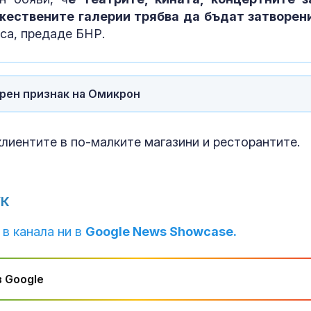
Венера във Ве
жествените галерии трябва да бъдат затворен
какво предст
уса, предаде БНР.
зодиите?
Левски побед
урен признак на Омикрон
Локомотив П
2:0
клиентите в по-малките магазини и ресторантите.
УК
 в канала ни в
Google News Showcase.
 Google