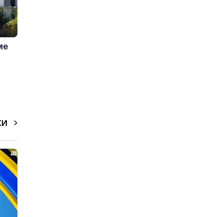
ме
КИ