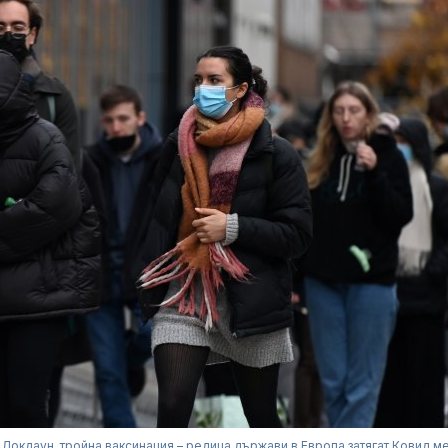
Локдаун, тройна ваксинация – редица държави в Европа затягат Ковид м