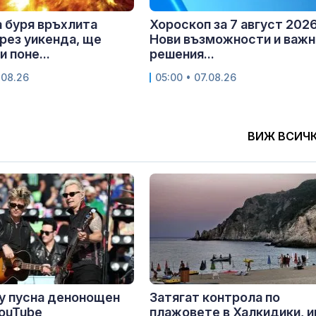
 буря връхлита
Хороскоп за 7 август 2026 
рез уикенда, ще
Нови възможности и важн
 поне...
решения...
.08.26
05:00 • 07.08.26
ВИЖ ВСИЧ
y пусна денонощен
Затягат контрола по
YouTube
плажовете в Халкидики, 