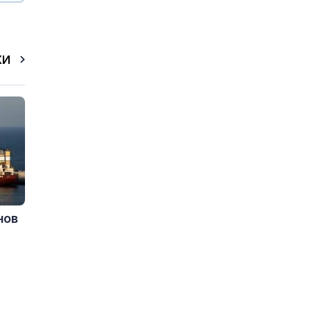
КИ
нов