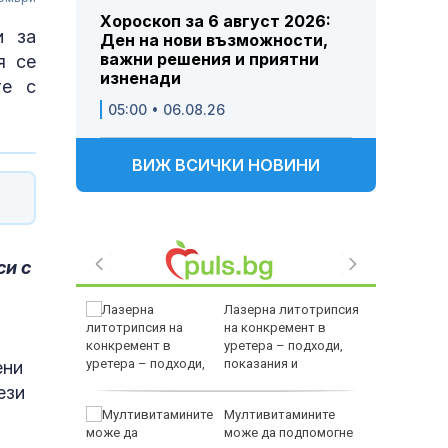
Хороскоп за 6 август 2026:
и за
Ден на нови възможности,
важни решения и приятни
я се
изненади
те с
05:00 • 06.08.26
ВИЖ ВСИЧКИ НОВИНИ
си с
в
Лазерна литотрипсия
 31
на конкремент в
ичим
уретера – подходи,
показания и
ени
противопоказания
ези
Мултивитамините
рещу
може да подпомогне