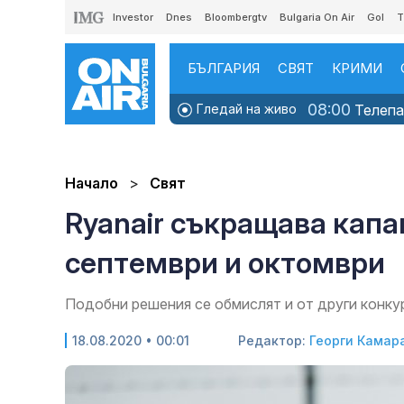
Investor
Dnes
Bloombergtv
Bulgaria On Air
Gol
T
БЪЛГАРИЯ
СВЯТ
КРИМИ
08:00
Гледай на живо
Телепаз
Начало
Свят
Ryanair съкращава капа
септември и октомври
Подобни решения се обмислят и от други конку
18.08.2020 • 00:01
Редактор:
Георги Камар