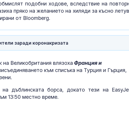
Панатинайко
 обмислят подобни ходове, вследствие на повтор
зиха пряко на желанието на хиляди за късно летув
ирани от Bloomberg.
Жълт код:
Температурит
до 37 градуса
жители заради коронакризата
Как християн
църквата нап
Европа богат
к на Великобритания влязоха
Франция и
присъединяването към списъка на Турция и Гърция,
зени.
 на дъблинската борса, докато тези на EasyJe
към 13:50 местно време.