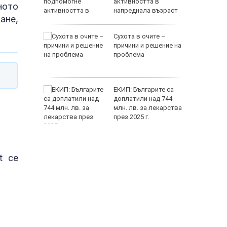
с
активността в
ното
напреднала възраст
ане,
Сухота в очите –
е днес
причини и решение на
проблема
ството и
ЕКИП: Българите са
равиха
доплатили над 744
а
млн. лв. за лекарства
през 2025 г.
118000 
t се