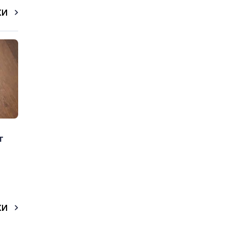
КИ
т
КИ