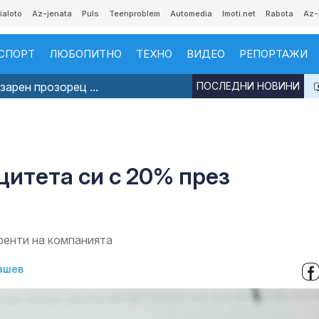
ialoto
Az-jenata
Puls
Teenproblem
Automedia
Imoti.net
Rabota
Az-
СПОРТ
ЛЮБОПИТНО
ТЕХНО
ВИДЕО
РЕПОРТАЖИ
арен прозорец ...
ПОСЛЕДНИ НОВИНИ
цитета си с 20% през
ренти на компанията
ашев