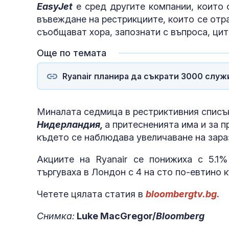
EasyJet
e сред другите компании, които
въвеждане на рестрикциите, които се отра
съобщават хора, запознати с въпроса, цит
Още по темата
Ryanair планира да съкрати 3000 слу
Миналата седмица в рестриктивния списъ
Нидерландия,
а притесненията има и за 
където се наблюдава увеличаване на зара
Акциите на Ryanair се понижиха с 5.1%
търгуваха в Лондон с 4 на сто по-евтино 
Четете цялата статия в
bloombergtv.bg
.
Снимка:
Luke MacGregor/
Bloomberg