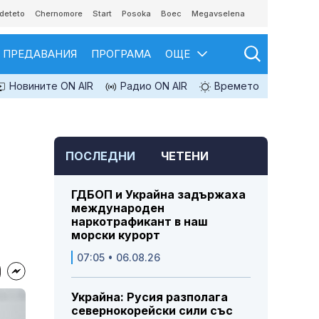
deteto
Chernomore
Start
Posoka
Boec
Megavselena
ПРЕДАВАНИЯ
ПРОГРАМА
ОЩЕ
Новините ON AIR
Радио ON AIR
Времето
ПОСЛЕДНИ
ЧЕТЕНИ
ГДБОП и Украйна задържаха
международен
наркотрафикант в наш
морски курорт
07:05 • 06.08.26
Украйна: Русия разполага
севернокорейски сили със