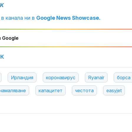
УК
 в канала ни в
Google News Showcase.
 Google
УК
Ирландия
коронавирус
Ryanair
борса
намаляване
капацитет
честота
easyjet