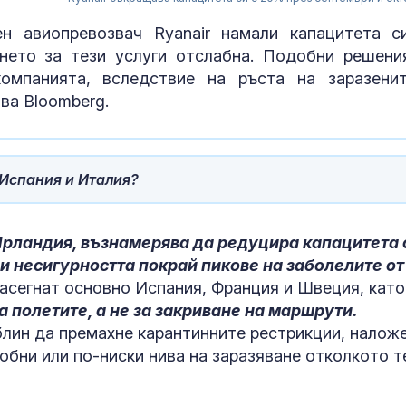
н авиопревозвач Ryanair намали капацитета с
нето за тези услуги отслабна. Подобни решени
омпанията, вследствие на ръста на заразени
ва Bloomberg.
 Испания и Италия?
Ирландия, възнамерява да редуцира капацитета 
и несигурността покрай пикове на заболелите от
Убитият мъж 
асегнат основно Испания, Франция и Швеция, като
Пловдив е на
а полетите, а не за закриване на маршрути.
години от Кр
лин да премахне карантинните рестрикции, налож
обни или по-ниски нива на заразяване отколкото т
ЦСКА 1948 с
равенство с