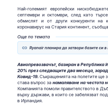
Най-големият европейски нискобюджете
септември и октомври, след като търсе
обмислят и от други конкуренти на к
коронавирус на Стария континент, съобща
Още по темата
Ryanair планира да затвори базите си в
Авиопревозвачът, базиран в Република 
20% през следващите два месеца, зарад
Ковид-19.
Съкращенията на полетите ще з
става въпрос за
намаляване на честота н
Компанията помоли правителството в Дъб
върху държави, в които се забелязват под
в Ирландия.