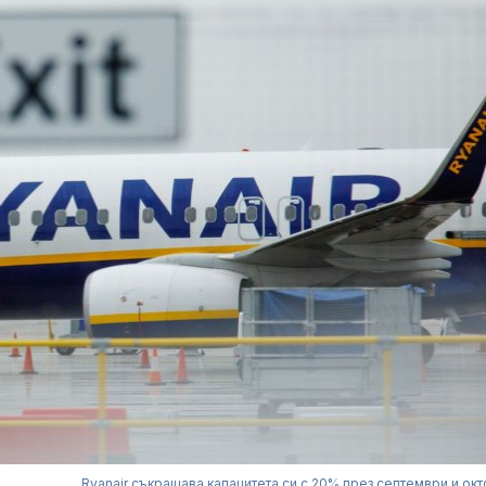
Ryanair съкращава капацитета си с 20% през септември и ок