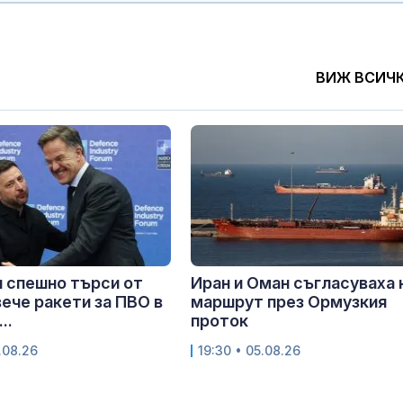
ВИЖ ВСИЧ
 спешно търси от
Иран и Оман съгласуваха 
ече ракети за ПВО в
маршрут през Ормузкия
..
проток
.08.26
19:30 • 05.08.26