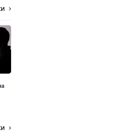
КИ
на
КИ