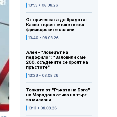
13:53 • 08.08.26
От прическата до брадата:
Какво търсят мъжете във
фризьорските салони
13:40 • 08.08.26
Ален - "ловецът на
педофили": "Заловили сме
200, осъдените се броят на
пръстите"
13:26 • 08.08.26
Топката от "Ръката на Бога"
на Марадона отива на търг
за милиони
13:11 • 08.08.26
 завод