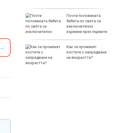
°
рист
Почти половината
 купи
бебета по света са
миче на
изключително
кърмени през първите
шест месеца
→
а
Как се променят
т 31 юли
костите с напредване
на възрастта?
 върху