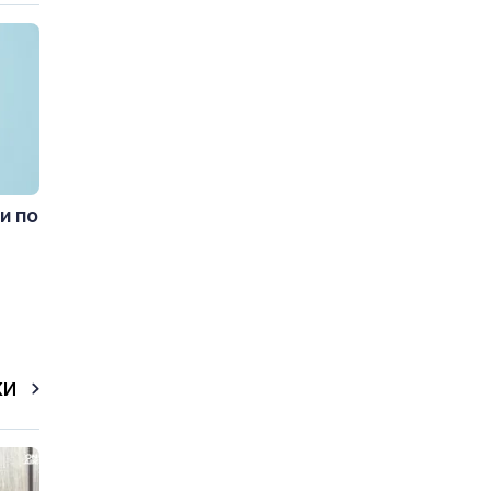
и по
КИ