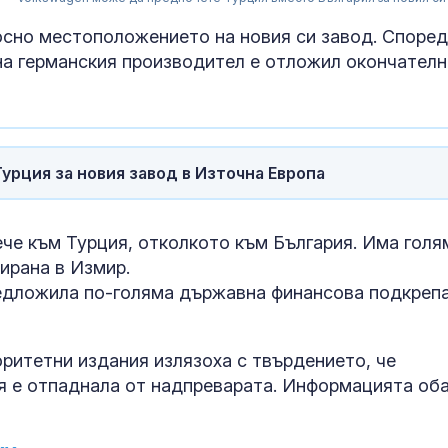
осно местоположението на новия си завод. Според
на германския производител е отложил окончател
урция за новия завод в Източна Европа
ече към Турция, отколкото към България. Има голя
нирана в Измир.
редложила по-голяма държавна финансова подкрепа
Няма поражен
критична
инфраструкту
нахлуването 
ритетни издания излязоха с твърдението, че
небето ни
я е отпаднала от надпреварата. Информацията об
Времето утро
Температурит
ще се понижа