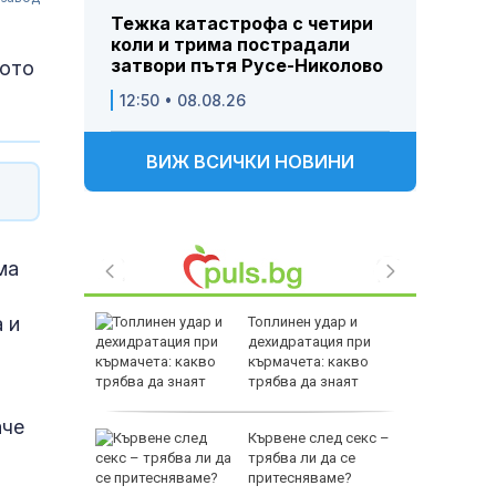
Тежка катастрофа с четири
коли и трима пострадали
затвори пътя Русе-Николово
ното
12:50 • 08.08.26
ВИЖ ВСИЧКИ НОВИНИ
ма
 и
ия върху
Топлинен удар и
дехидратация при
ра след
кърмачета: какво
на дрон в
трябва да знаят
родителите
аче
:
Кървене след секс –
е слабо
трябва ли да се
т и ще
притесняваме?