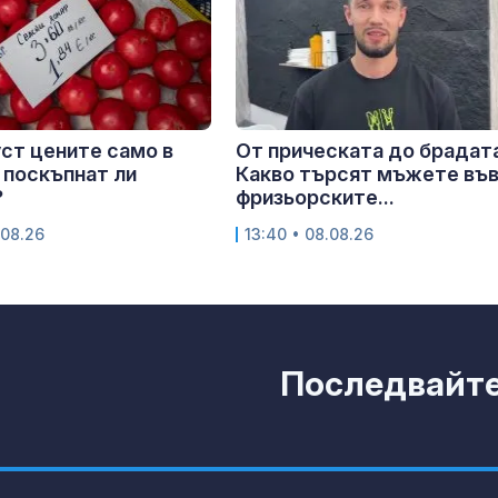
уст цените само в
От прическата до брадат
 поскъпнат ли
Какво търсят мъжете въ
?
фризьорските...
.08.26
13:40 • 08.08.26
Последвайте 