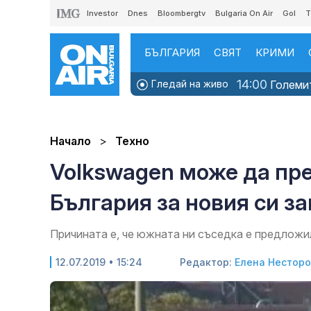
Investor
Dnes
Bloombergtv
Bulgaria On Air
Gol
T
БЪЛГАРИЯ
СВЯТ
КРИМИ
14:00
Гледай на живо
Големит
Начало
Техно
Volkswagen може да пр
България за новия си з
Причината е, че южната ни съседка е предложи
12.07.2019 • 15:24
Редактор:
Елена Нестор