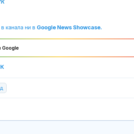
бъдат 30° - 35
УК
Шокиращо: Ту
предложил да
 в канала ни в
Google News Showcase.
малолетно мо
остров Крит
 Google
Министърът н
отбраната: О
усилихме
наблюденията
УК
въздушното пространство
од