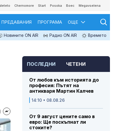
deteto
Chernomore
Start
Posoka
Boec
Megavselena
ПРЕДАВАНИЯ
ПРОГРАМА
ОЩЕ
Новините ON AIR
Радио ON AIR
Времето
ПОСЛЕДНИ
ЧЕТЕНИ
От любов към историята до
професия: Пътят на
антикваря Мартин Калчев
14:10 • 08.08.26
От 9 август цените само в
евро: Ще поскъпнат ли
стоките?