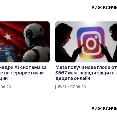
ВИЖ ВСИЧ
недри AI система за
Meta получи нова глоба от
е на терористични
$567 млн. заради защита 
ции
децата онлайн
.08.26
15:31 • 07.08.26
ВИЖ ВСИЧ