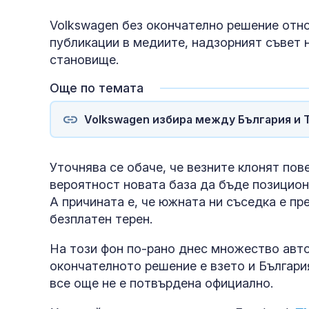
Volkswagen без окончателно решение отн
публикации в медиите, надзорният съвет 
становище.
Още по темата
Volkswagen избира между България и Т
Уточнява се обаче, че везните клонят пов
вероятност новата база да бъде позицио
А причината е, че южната ни съседка е п
безплатен терен.
На този фон по-рано днес множество авто
окончателното решение е взето и Българи
все още не е потвърдена официално.