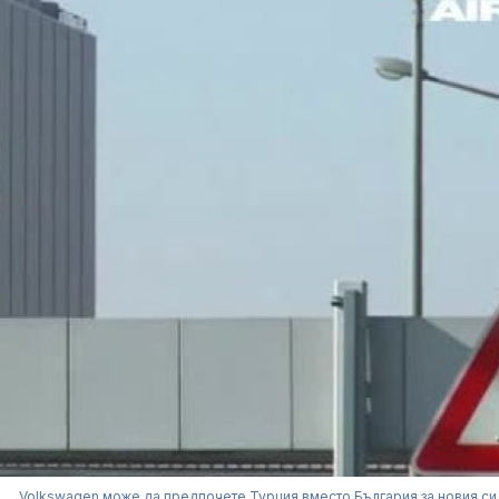
Volkswagen може да предпочете Турция вместо България за новия си