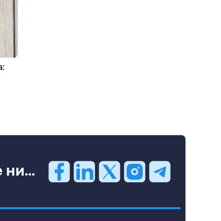
а:
в
ни...