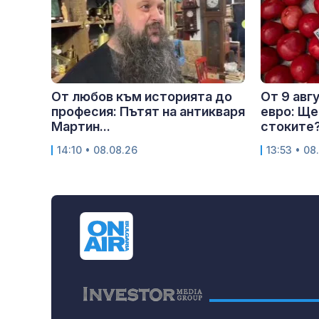
От любов към историята до
От 9 авг
професия: Пътят на антикваря
евро: Ще
Мартин...
стоките
14:10 • 08.08.26
13:53 • 08