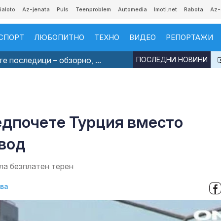
ialoto
Az-jenata
Puls
Teenproblem
Automedia
Imoti.net
Rabota
Az-
СПОРТ
ЛЮБОПИТНО
ТЕХНО
ВИДЕО
РЕПОРТАЖИ
е последици – обзорно, ...
ПОСЛЕДНИ НОВИНИ
едпочете Турция вместо
авод
ла безплатен терен
ова