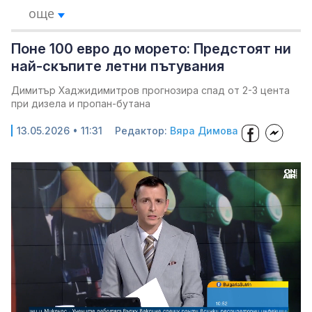
още
Поне 100 евро до морето: Предстоят ни
най-скъпите летни пътувания
Димитър Хаджидимитров прогнозира спад от 2-3 цента
при дизела и пропан-бутана
13.05.2026 • 11:31
Редактор:
Вяра Димова