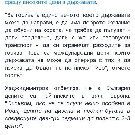
срещу високите цени в държавата
.
"За горивата единственото, което държавата
може да направи, е да има доброто желание
да обясни на хората, че трябва да пътуват -
дали споделено, дали с жп или автобусен
транспорт - да си ограничат разходите за
горива. Това са международни цени, които
държавата не може да оперира с тях и да
изиска да бъдат на по-ниско ниво", отчете
гостът.
Хаджидимитров отбеляза, че в България
цените са най-ниските в цяла Европа:
"
Очаквам, ако не се случи нещо особено в
Иран, цените на дизела и пропан-бутана в
следващите две-три седмици да паднат с 2-3
цента
".