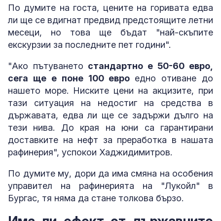
По думите на госта, цените на горивата едва
ли ще се вдигнат предвид предстоящите летни
месеци, но това ще бъдат "най-скъпите
екскурзии за последните пет години".
"Ако пътуването
стандартно е 50-60 евро,
сега ще е поне 100 евро
едно отиване до
нашето море. Ниските цени на акцизите, при
тази ситуация на недостиг на средства в
държавата, едва ли ще се задържи дълго на
тези нива. До края на юни са гарантирани
доставките на нефт за преработка в нашата
рафинерия", успокои Хаджидимитров.
По думите му, дори да има смяна на особения
управител на рафинерията на "Лукойл" в
Бургас, тя няма да стане толкова бързо.