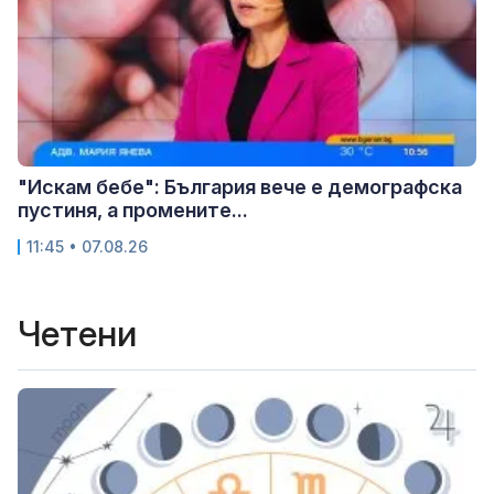
"Искам бебе": България вече е демографска
пустиня, а промените...
11:45 • 07.08.26
Четени