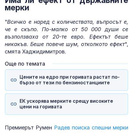
Има ли ефект от държавните
мерки
"
Всичко е наред с количествата, въпросът е,
че е скъпо. По-малко от 50 000 души се
възползваха от 20-те евро. Ефектът беше
никакъв. Беше повече шум, отколкото ефект
",
смята Хаджидимитров.
Още по темата
Цените на едро при горивата растат по-
бързо от тези по бензиностанциите
ЕК ускорява мерките срещу високите
цени на горивата
Премиерът Румен
Радев поиска спешни мерки