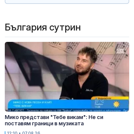
България сутрин
Мико представи "Тебе викам": Не си
поставям граници в музиката
12:10 • 07.08.26