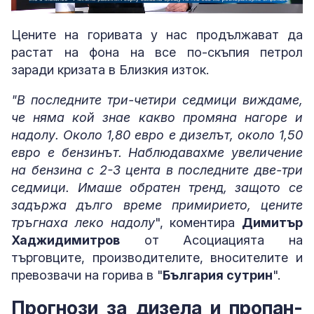
Loaded
:
Unmute
7.13%
Цените на горивата у нас продължават да
растат на фона на все по-скъпия петрол
заради кризата в Близкия изток.
"В последните три-четири седмици виждаме,
че няма кой знае какво промяна нагоре и
надолу. Около 1,80 евро е дизелът, около 1,50
евро е бензинът. Наблюдавахме увеличение
на бензина с 2-3 цента в последните две-три
седмици. Имаше обратен тренд, защото се
задържа дълго време примирието, цените
тръгнаха леко надолу
", коментира
Димитър
Хаджидимитров
от Асоциацията на
търговците, производителите, вносителите и
превозвачи на горива в "
България сутрин
".
Прогнози за дизела и пропан-