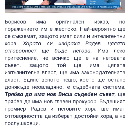
Loaded
:
Unmute
3.99%
Борисов има оригинален изказ, но
поражението им е жестоко. Най-вероятно ще
се съвземат, защото имат сили и интелигентни
хора.
Хората си избраха Радев, цялата
отговорност ще бъде негова.
Има леко
притеснение, че всичко ще е на неговата
съвет, защото той ще има цялата
изпълнителна власт, ще има законодателната
власт. Единственото нещо, което ще остане
донякъде неовладяно, е съдебната система.
Трябва да има нов Висш съдебен съвет
, ще
трябва да има нов главен прокурор. Бъдещият
премиер Радев и неговите хора ще имат
отговорността да изберат достойни хора, а не
послушковци.