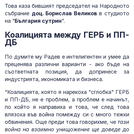
Това каза бившият председател на Народното
събрание
доц. Борислав Великов
в студиото
на "
България сутрин
".
Коалицията между ГЕРБ и ПП-
ДБ
По думите му Радев е интелигентен и умее да
преценява различни варианти - ако бъде на
съответната позиция, да допринесе за
индустрията, икономиката и бизнеса.
"Коалицията, която я нарекоха "сглобка" ГЕРБ
и ПП-ДБ, не е проблем, а проблем е начинът,
по който я направиха и това, че след това
влязоха във война помежду си с много тежки
обвинения. Още преди това говорихме, че
тази
война на взаимно унищожение ще доведе до