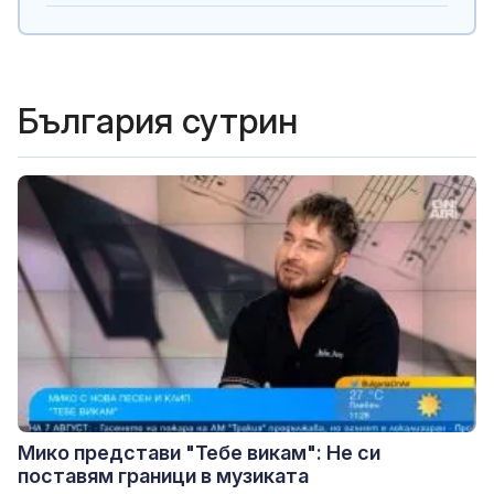
България сутрин
Мико представи "Тебе викам": Не си
поставям граници в музиката