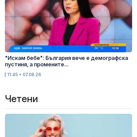
"Искам бебе": България вече е демографска
пустиня, а промените...
11:45 • 07.08.26
Четени