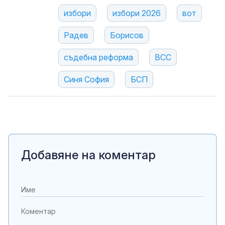
избори
избори 2026
вот
Радев
Борисов
съдебна реформа
ВСС
Синя София
БСП
Добавяне на коментар