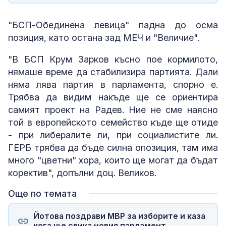
"БСП-Обединена левица" падна до осма
позиция, като остана зад МЕЧ и "Величие".
"В БСП Крум Зарков късно пое кормилото,
нямаше време да стабилизира партията. Дали
няма лява партия в парламента, спорно е.
Трябва да видим накъде ще се ориентира
самият проект на Радев. Ние не сме наясно
той в европейското семейство къде ще отиде
- при либералите ли, при социалистите ли.
ГЕРБ трябва да бъде силна опозиция, там има
много "цветни" хора, които ще могат да бъдат
коректив", допълни доц. Великов.
Още по темата
Йотова поздрави МВР за изборите и каза
кога ще свика новия парламент