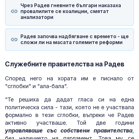
Чрез Радев гневните българи наказаха
провалилите се коалиции, смятат
анализатори
Радев започва надбягване с времето - ще
сложи ли на масата големите реформи
Служебните правителства на Радев
Според него на хората им е писнало от
"сглобки" и "ала-бала".
"Те решиха да дадат гласа си на една
политическа сила - тази, която не е участвала
формално в тези сглобки, въпреки че Радев
активно участваше. Той две години
управляваше със собствени правителства
,
без наличието на парламент. Това му се