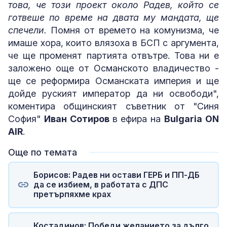
това, че този проект около Радев, който се
готвеше по време на двата му мандата, ще
спечели.
Помня от времето на комунизма, че
имаше хора, които влязоха в БСП с аргумента,
че ще променят партията отвътре. Това ни е
заложено още от Османското владичество -
ще се реформира Османската империя и ще
дойде руският император да ни освободи",
коментира общинският съветник от "Синя
София"
Иван Сотиров
в ефира на
Bulgaria ON
AIR
.
Още по темата
Борисов: Радев ни остави ГЕРБ и ПП-ДБ
да се избием, в работата с ДПС
претърпяхме крах
Костадинов: Победи желанието за дълго