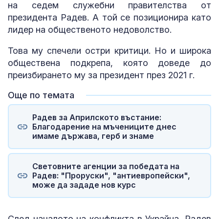
на седем служебни правителства от
президента Радев. А той се позиционира като
лидер на общественото недоволство.
Това му спечели остри критици. Но и широка
обществена подкрепа, която доведе до
преизбирането му за президент през 2021 г.
Още по темата
Радев за Априлското въстание:
Благодарение на мъчениците днес
имаме държава, герб и знаме
Световните агенции за победата на
Радев: "Проруски", "антиевропейски",
може да зададе нов курс
След началото на конфликта в Украйна, Радев