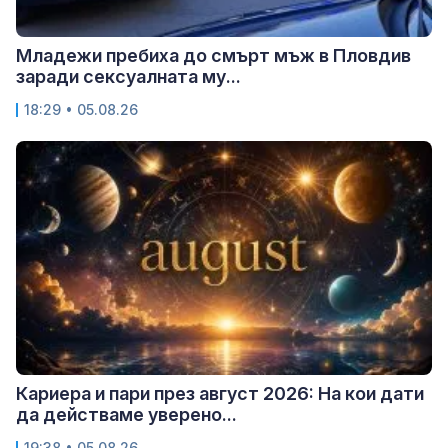
Младежи пребиха до смърт мъж в Пловдив
заради сексуалната му...
18:29 • 05.08.26
Кариера и пари през август 2026: На кои дати
да действаме уверено...
19:38 • 05.08.26