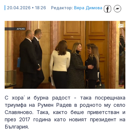
20.04.2026 • 18:26
Редактор:
Вяра Димова
Loaded
:
Unmute
28.23%
С хора́ и бурна радост - така посрещнаха
триумфа на Румен Радев в родното му село
Славяново. Така, както беше приветстван и
през 2017 година като новият президент на
България.